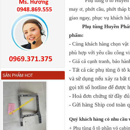
Phụ tùng ô tô Huyền Phát 
may ơ, phớt cầu, phớt tháp 
giao ngay, phục vụ khách hà
Phụ tùng Huyền Phát
phẩm:
-
Cùng khách hàng chọn vật t
phù hợp với yêu cầu công vi
- Giá cả cạnh tranh, bảo hàn
Tất cả các phụ tùng ô tô
-
Gương chiếu hậu FAW
SẢN PHẨM HOT
JH6 có sấy...
và sử dụng nếu xảy ra bấ
gọi tới số hotline để được 
- Hoá đơn chứng từ đầy đủ,
- Gửi hàng Ship cod toàn q
Quý khách hàng có nhu cầu 
+ Phụ tùng ô tô phần vỏ cabin