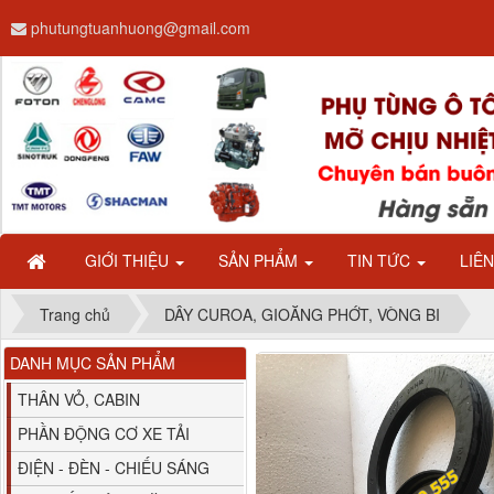
phutungtuanhuong@gmail.com
Dây ga CAMC H08 dài
2.68m
GIỚI THIỆU
SẢN PHẨM
TIN TỨC
LIÊ
Trang chủ
DÂY CUROA, GIOĂNG PHỚT, VÒNG BI
DANH MỤC SẢN PHẨM
Bình nước phụ
Chenglong hải âu...
THÂN VỎ, CABIN
PHẦN ĐỘNG CƠ XE TẢI
ĐIỆN - ĐÈN - CHIẾU SÁNG