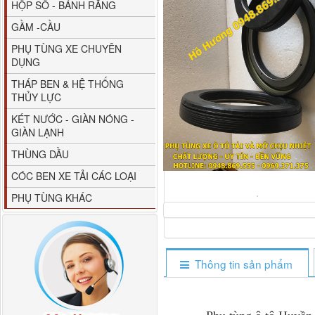
HỘP SỐ - BÁNH RĂNG
GẦM -CẦU
PHỤ TÙNG XE CHUYÊN
DỤNG
THÁP BEN & HỆ THỐNG
THỦY LỰC
80YHCB-60 Bơm xăng
KÉT NƯỚC - GIÀN NÓNG -
dầu 60m3/h...
GIÀN LẠNH
THÙNG DẦU
CÓC BEN XE TẢI CÁC LOẠI
PHỤ TÙNG KHÁC
Thông tin sản phẩm
M4610162101A0 Tapbi
cửa Thaco...