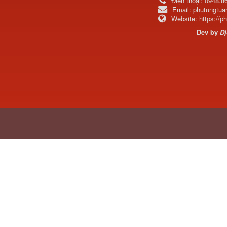
Điện thoại:
0948.8
Email:
phutungtu
Website:
https://
Tapbi cửa Thaco Auman
Dev by
Dị
C300
Đèn pha Dongfeng KL