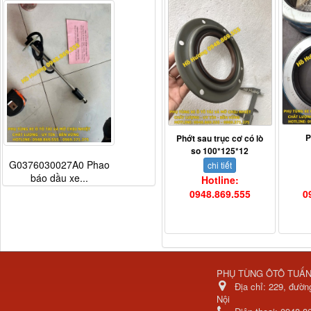
P
Phớt sau trục cơ có lò
so 100*125*12
G0376030027A0 Phao
chi tiết
báo dầu xe...
Hotline:
0
0948.869.555
PHỤ TÙNG ÔTÔ TUẤ
Địa chỉ:
229, đườn
Nội