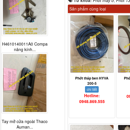
Từ khóa:
Phớt may ơ
,
Phớt 1
Sản phẩm cùng loại
H4610140011A0 Compa
nâng kính...
Phớt tháp ben HYVA
Phớ
200-5
chi tiết
Hotline:
0
0948.869.555
Tay mở cửa ngoài Thaco
Auman...