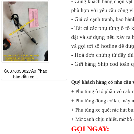
-
Cùng khách hàng chọn vật t
phù hợp với yêu cầu công vi
- Giá cả cạnh tranh, bảo hàn
Tất cả các phụ tùng ô tô
-
đặt và sử dụng nếu xảy ra
và gọi tới số hotline để đư
- Hoá đơn chứng từ đầy đủ,
- Gửi hàng Ship cod toàn q
G0376030027A0 Phao
báo dầu xe...
Quý khách hàng có nhu cầu 
+ Phụ tùng ô tô phần vỏ cabin
+ Phụ tùng động cơ lai, máy 
+ Phụ tùng xe quét rác hút bụ
+ Mỡ xanh chịu nhiệt, mỡ bò 
GỌI NGAY: