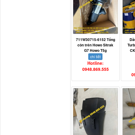
Dí cầu Chenglong dài
711W30715-6152 Tổng
Dầ
tổng 1m9...
côn trên Howo Sitrak
Tur
G7 Howo T5g
CK
chi tiết
Hotline:
0948.869.555
0
Phớt tháp ben HYVA
200-5