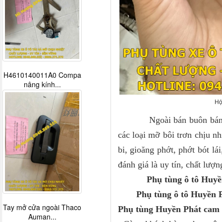
H4610140011A0 Compa
nâng kính...
Hộ
Ngoài bán buôn bán lẻ ph
các loại mỡ bôi trơn chịu nh
bi, gioăng phớt, phớt bót l
đánh giá là uy tín, chất lượ
Phụ tùng ô tô Huyền
Phụ tùng ô tô Huyền P
Tay mở cửa ngoài Thaco
Phụ tùng Huyền Phát cam 
Auman...