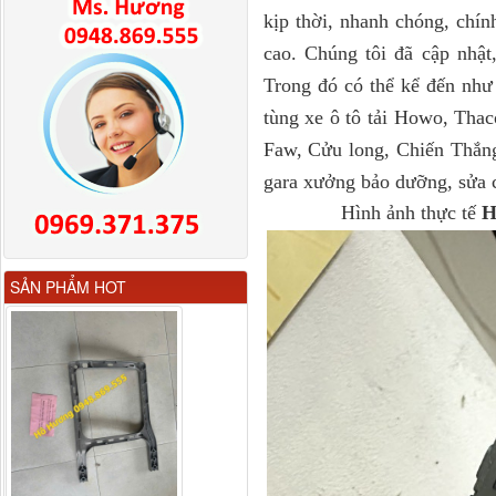
kịp thời, nhanh chóng, chín
cao. Chúng tôi đã cập nhật
Trong đó có thể kể đến nh
tùng xe ô tô tải Howo, T
Faw, Cửu long, Chiến Thắng
gara xưởng bảo dưỡng, sửa c
Hình ảnh thực tế
H
Gương chiếu hậu FAW
SẢN PHẨM HOT
JH6 có sấy...