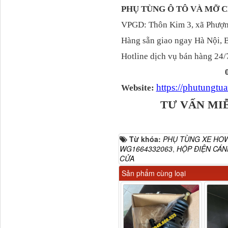
PHỤ TÙNG Ô TÔ VÀ MỠ
VPGD: Thôn Kim 3, xã Phượng
Tapbi cửa Thaco Auman
C300
Hàng sẵn giao ngay Hà Nội, 
Hotline dịch vụ bán hàng 24/
0969.371.375
https://phutungt
Website:
TƯ VẤN MI
Từ khóa:
PHỤ TÙNG XE HO
WG1664332063
,
HỘP ĐIỆN CÁN
CỬA
Đèn pha Dongfeng KL
Sản phẩm cùng loại