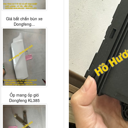
Giá bắt chắn bùn xe
Dongfeng...
Ốp mang ốp gió
Dongfeng KL385