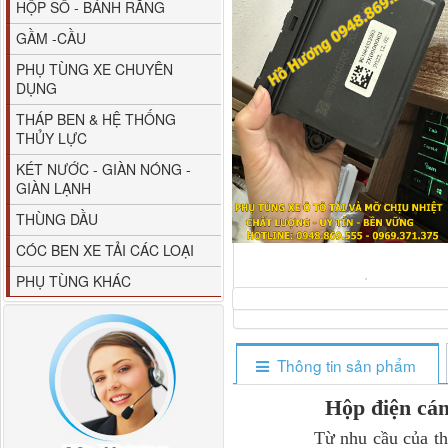
HỘP SỐ - BÁNH RĂNG
GẦM -CẦU
PHỤ TÙNG XE CHUYÊN
DỤNG
THÁP BEN & HỆ THỐNG
THỦY LỰC
80YHCB-60 Bơm xăng
KÉT NƯỚC - GIÀN NÓNG -
dầu 60m3/h...
GIÀN LẠNH
THÙNG DẦU
CÓC BEN XE TẢI CÁC LOẠI
PHỤ TÙNG KHÁC
Thông tin sản phẩm
Hộp điện c
M4610162101A0 Tapbi
Từ nhu cầu của thực tiễ
cửa Thaco...