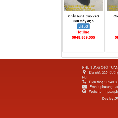
Chắn bùn Howo V7G
Co
380 máy điện
chi tiết
Hotline:
0948.869.555
0
H4502A01120A0 Trục lật
cabin...
PHỤ TÙNG ÔTÔ TUẤ
Địa chỉ:
229, đườn
Nội
Điện thoại:
0948.8
Email:
phutungtu
Website:
https://
Dev by
Dị