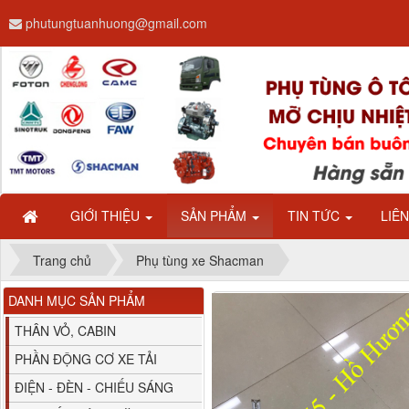
phutungtuanhuong@gmail.com
Dây ga CAMC H08 dài
2.68m
GIỚI THIỆU
SẢN PHẨM
TIN TỨC
LIÊ
Trang chủ
Phụ tùng xe Shacman
DANH MỤC SẢN PHẨM
Bình nước phụ
Chenglong hải âu...
THÂN VỎ, CABIN
PHẦN ĐỘNG CƠ XE TẢI
ĐIỆN - ĐÈN - CHIẾU SÁNG