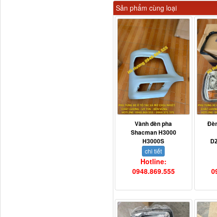
Sản phẩm cùng loại
H4502A01120A0 Trục lật
cabin...
Vành đèn pha
Đè
Shacman H3000
H3000S
D
chi tiết
Hotline:
0948.869.555
0