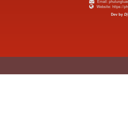
Email:
phutungtu
Website:
https://
Dev by
Dị
711W30715-6152 Tổng
côn trên...
Bô xả động cơ lai