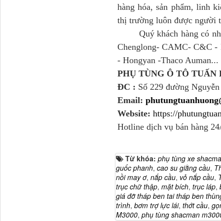
hàng hóa, sản phẩm, linh ki
thị trường luôn được người
Quý khách hàng có nhu cầ
Chenglong- CAMC- C&C - H
- Hongyan -Thaco Auman... v
Dí cầu Chenglong dài
tổng 1m9...
PHỤ TÙNG Ô TÔ TUẤ
ĐC :
Số 229 đường Nguyễn
Email:
phutungtuanhuong
Website:
https://phutungtu
Hotline dịch vụ bán hàng 24
Từ khóa:
phụ tùng xe shacm
guốc phanh
,
cao su giằng cầu
,
Th
nồi may ơ
,
nắp cầu
,
vỏ nắp cầu
,
T
trục chữ thập
,
mặt bích
,
trục láp
,
Phớt tháp ben HYVA
giá đỡ tháp ben tai tháp ben thùn
200-5
trình
,
bơm trợ lực lái
,
thớt cầu
,
gọ
M3000
,
phụ tùng shacman m300