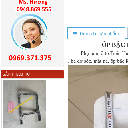
Thông tin sản phẩm
ỐP BẬC
Phụ tùng ô tô Tuấn Hương
, ba đờ sốc, mặt nạ, ốp bậc 
Gương chiếu hậu FAW
SẢN PHẨM HOT
JH6 có sấy...