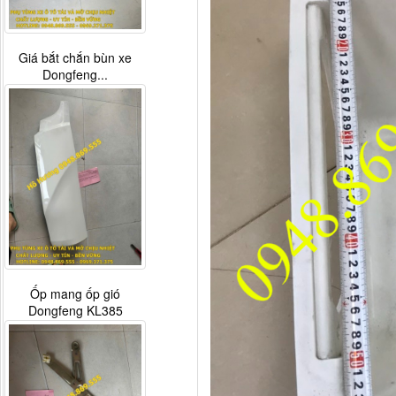
Giá bắt chắn bùn xe
Dongfeng...
Ốp mang ốp gió
Dongfeng KL385