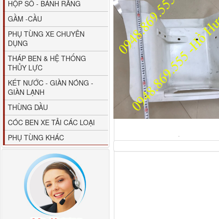
HỘP SỐ - BÁNH RĂNG
GẦM -CẦU
PHỤ TÙNG XE CHUYÊN
DỤNG
THÁP BEN & HỆ THỐNG
THỦY LỰC
80YHCB-60 Bơm xăng
KÉT NƯỚC - GIÀN NÓNG -
dầu 60m3/h...
GIÀN LẠNH
THÙNG DẦU
CÓC BEN XE TẢI CÁC LOẠI
PHỤ TÙNG KHÁC
M4610162101A0 Tapbi
cửa Thaco...