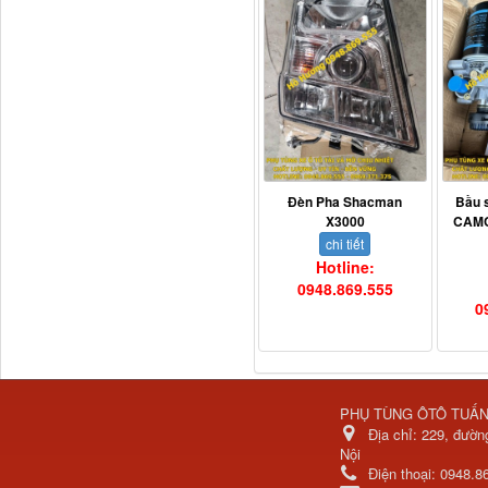
Ba đờ sốc Trường Giang
9 tấn 2...
Đèn Pha Shacman
Bầu 
X3000
CAMC
chi tiết
Hotline:
0948.869.555
0
H0340030302A0 Bơm
trợ lực lái...
PHỤ TÙNG ÔTÔ TUẤ
Địa chỉ:
229, đườn
Nội
Điện thoại:
0948.8