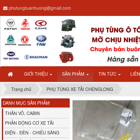
phutungtuanhuong@gmail.com
Dây ga CAMC H08 dài
2.68m
GIỚI THIỆU
SẢN PHẨM
TIN TỨC
LIÊ
Trang chủ
PHỤ TÙNG XE TẢI CHENGLONG
DANH MỤC SẢN PHẨM
Bình nước phụ
Chenglong hải âu...
THÂN VỎ, CABIN
PHẦN ĐỘNG CƠ XE TẢI
ĐIỆN - ĐÈN - CHIẾU SÁNG