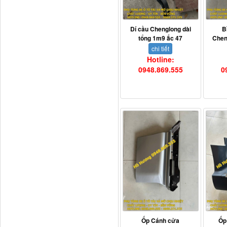
Dí cầu Chenglong dài
B
tổng 1m9 ắc 47
Chen
chi tiết
Hotline:
Dí cầu Chenglong dài
0948.869.555
0
tổng 1m9...
Phớt tháp ben HYVA
200-5
Ốp Cánh cửa
Ốp