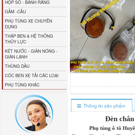
HỘP SỐ - BÁNH RĂNG
GẦM -CẦU
PHỤ TÙNG XE CHUYÊN
DỤNG
THÁP BEN & HỆ THỐNG
THỦY LỰC
80YHCB-60 Bơm xăng
KÉT NƯỚC - GIÀN NÓNG -
dầu 60m3/h...
GIÀN LẠNH
THÙNG DẦU
CÓC BEN XE TẢI CÁC LOẠI
PHỤ TÙNG KHÁC
Thông tin sản phẩm
Đèn chắn
Phụ tùng ô tô Huyền
M4610162101A0 Tapbi
cửa Thaco...