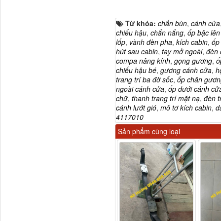
Từ khóa:
chắn bùn
,
cánh cửa
Tapbi cửa Thaco Auman
chiếu hậu
,
chắn nắng
,
ốp bậc lên
C300
lốp
,
vành đèn pha
,
kích cabin
,
ốp
hút sau cabin
,
tay mở ngoài
,
đèn 
compa nâng kính
,
gọng gương
,
ố
chiếu hậu bé
,
gương cánh cửa
,
h
trang trí ba đờ sốc
,
ốp chân gươn
ngoài cánh cửa
,
ốp dưới cánh cử
chữ
,
thanh trang trí mặt nạ
,
đèn t
cánh lướt gió
,
mô tơ kích cabin
,
d
4117010
Sản phẩm cùng loại
Đèn pha Dongfeng KL