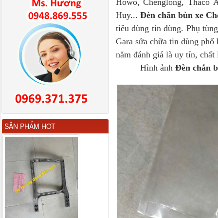
Howo, Chenglong, Thaco 
Huy...
Đèn chắn bùn xe Ch
tiêu dùng tin dùng. Phụ tùn
Gara sửa chữa tin dùng phổ 
năm đánh giá là uy tín, chất
Hình ảnh
Đèn chắn b
Gương chiếu hậu FAW
SẢN PHẨM HOT
JH6 có sấy...