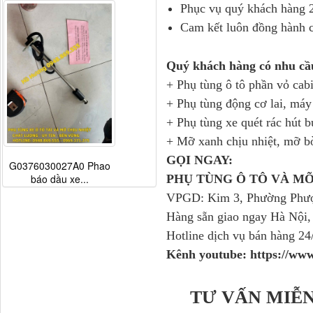
Phục vụ quý khách hàng 2
Cam kết luôn đồng hành cu
Quý khách hàng có nhu cầ
+ Phụ tùng ô tô phần vỏ cab
+ Phụ tùng động cơ lai, má
+ Phụ tùng xe quét rác hút b
+ Mỡ xanh chịu nhiệt, mỡ b
GỌI NGAY:
G0376030027A0 Phao
báo dầu xe...
PHỤ TÙNG Ô TÔ VÀ M
VPGD: Kim 3, Phường Phượn
Hàng sẵn giao ngay Hà Nội,
Hotline dịch vụ bán hàng 24
Kênh youtube: https://w
TƯ VẤN MIỄN