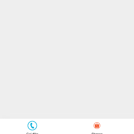
Dongfeng...
Ốp mang ốp gió
Dongfeng KL385
Gọi điện
Shopee