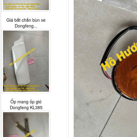
Giá bắt chắn bùn xe
Dongfeng...
Ốp mang ốp gió
Dongfeng KL385