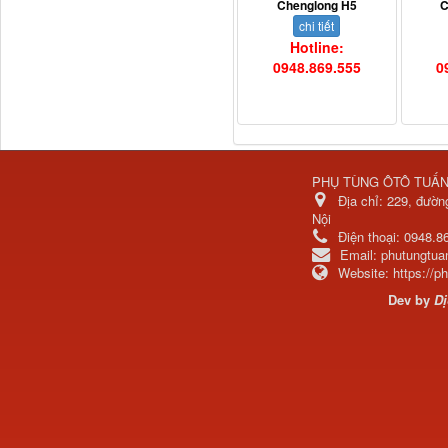
Chenglong H5
C
chi tiết
Hotline:
0948.869.555
0
PHỤ TÙNG ÔTÔ TUẤ
Địa chỉ:
229, đườn
H4502A01120A0 Trục lật
Nội
cabin...
Điện thoại:
0948.8
Email:
phutungtu
Website:
https://
Dev by
Dị