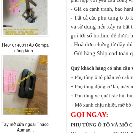
- Giá cả cạnh tranh, bảo hàn
Tất cả các phụ tùng ô tô
-
và sử dụng nếu xảy ra bấ
gọi tới số hotline để được 
- Hoá đơn chứng từ đầy đủ,
H4610140011A0 Compa
nâng kính...
- Gửi hàng Ship cod toàn q
Quý khách hàng có nhu cầu 
+ Phụ tùng ô tô phần vỏ cabin
+ Phụ tùng động cơ lai, máy 
+ Phụ tùng xe quét rác hút bụ
+ Mỡ xanh chịu nhiệt, mỡ bò 
GỌI NGAY:
Tay mở cửa ngoài Thaco
PHỤ TÙNG Ô TÔ VÀ MỠ
Auman...