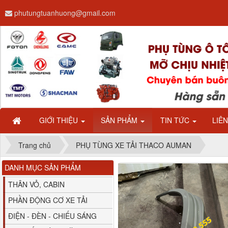
phutungtuanhuong@gmail.com
Dây ga CAMC H08 dài
2.68m
GIỚI THIỆU
SẢN PHẨM
TIN TỨC
LIÊ
Trang chủ
PHỤ TÙNG XE TẢI THACO AUMAN
DANH MỤC SẢN PHẨM
Bình nước phụ
Chenglong hải âu...
THÂN VỎ, CABIN
PHẦN ĐỘNG CƠ XE TẢI
ĐIỆN - ĐÈN - CHIẾU SÁNG