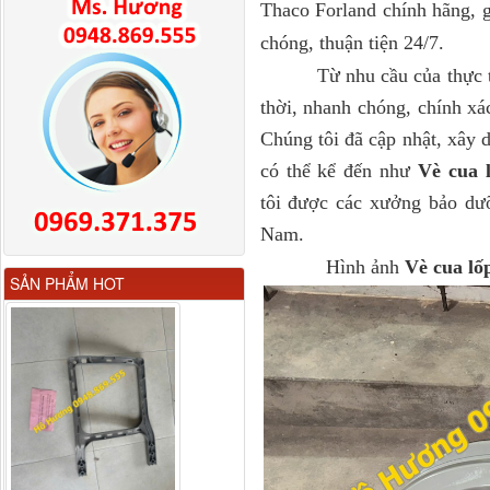
Thaco Forland chính hãng, g
chóng, thuận tiện 24/7.
Từ nhu cầu của thực 
thời, nhanh chóng, chính xá
Chúng tôi đã cập nhật, xây 
có thể kể đến như
Vè cua 
tôi được các xưởng bảo dưỡ
Nam.
Hình ảnh
Vè cua lốp
Gương chiếu hậu FAW
SẢN PHẨM HOT
JH6 có sấy...