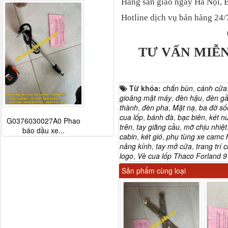
Hàng sẵn giao ngay Hà Nội, 
Hotline dịch vụ bán hàng 24/
TƯ VẤN MIỄN
Từ khóa:
chắn bùn
,
cánh cửa
gioăng mặt máy
,
đèn hậu
,
đèn g
thành
,
đèn pha
,
Mặt nạ
,
ba đờ số
cua lốp
,
bánh đà
,
bạc biên
,
két n
G0376030027A0 Phao
trên
,
tay giằng cầu
,
mỡ chịu nhiệt
báo dầu xe...
cabin
,
két gió
,
phụ tùng xe camc 
nâng kính
,
tay mở cửa
,
trang trí
logo
,
Vè cua lốp Thaco Forland 9
Sản phẩm cùng loại