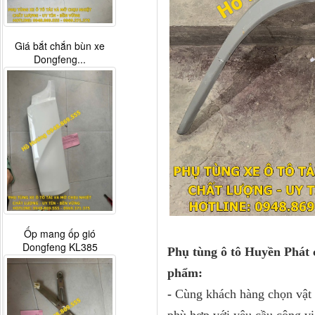
Giá bắt chắn bùn xe
Dongfeng...
Ốp mang ốp gió
Dongfeng KL385
Phụ tùng ô tô Huyền Phát 
phẩm:
-
Cùng khách hàng chọn vật t
phù hợp với yêu cầu công vi