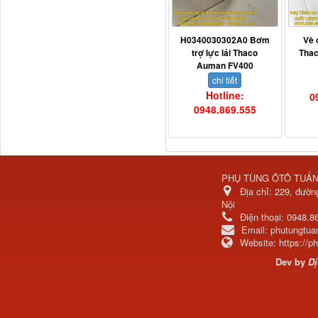
H0340030302A0 Bơm
Vè 
trợ lực lái Thaco
Tha
Auman FV400
chi tiết
Dí cầu Chenglong dài
Hotline:
0
tổng 1m9...
0948.869.555
PHỤ TÙNG ÔTÔ TUẤ
Địa chỉ:
229, đườn
Nội
Điện thoại:
0948.8
Email:
phutungtu
Website:
https://
Dev by
Dị
Phớt tháp ben HYVA
200-5