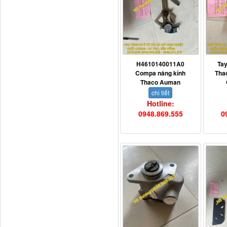
Tapbi cửa Thaco Auman
C300
H4610140011A0
Ta
Compa nâng kính
Tha
Thaco Auman
chi tiết
Hotline:
0948.869.555
0
Đèn pha Dongfeng KL