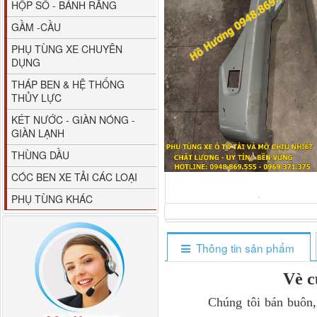
HỘP SỐ - BÁNH RĂNG
GẦM -CẦU
PHỤ TÙNG XE CHUYÊN
DỤNG
THÁP BEN & HỆ THỐNG
THỦY LỰC
80YHCB-60 Bơm xăng
KÉT NƯỚC - GIÀN NÓNG -
dầu 60m3/h...
GIÀN LẠNH
THÙNG DẦU
CÓC BEN XE TẢI CÁC LOẠI
PHỤ TÙNG KHÁC
Thông tin sản phẩm
Vè c
M4610162101A0 Tapbi
Chúng tôi bán buôn, bán
cửa Thaco...