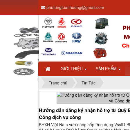
phutungtuanhuong@gmail.com
GIỚI THIỆU
SẢN PHẨM
Trang chủ
Tin Tức
Hướng dẫn đăng ký nhận hỗ trợ từ Quỹ B
Cổng dịch vụ công
BHXH Việt Nam vừa nâng cấp ứng dụng VssID-BHXH
đó có bổ sung DVC hỗ trợ Covid-19 theo Nghị qu