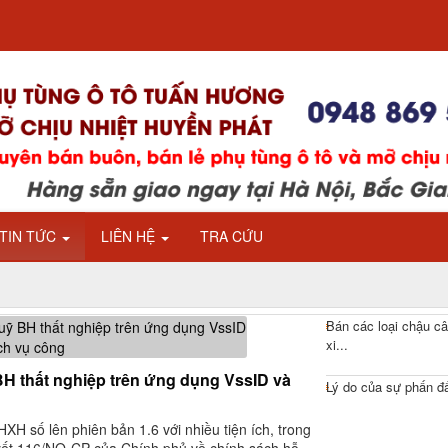
TIN TỨC
LIÊN HỆ
TRA CỨU
Bán các loại chậu câ
xi...
H thất nghiệp trên ứng dụng VssID và
Lý do của sự phấn đâ
 số lên phiên bản 1.6 với nhiều tiện ích, trong
yết 116/NQ-CP của Chính phủ về chính sách hỗ