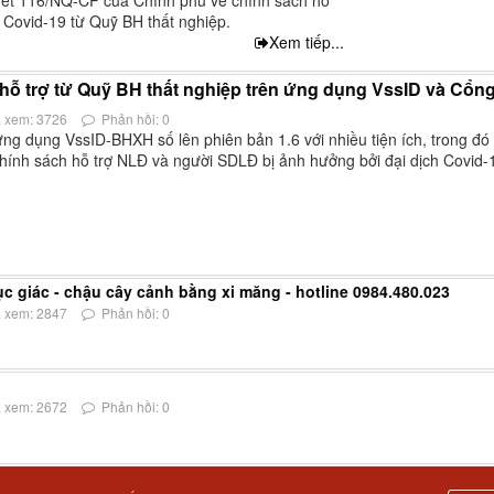
 Covid-19 từ Quỹ BH thất nghiệp.
Xem tiếp...
ỗ trợ từ Quỹ BH thất nghiệp trên ứng dụng VssID và Cổng
 xem: 3726
Phản hồi: 0
 dụng VssID-BHXH số lên phiên bản 1.6 với nhiều tiện ích, trong đó 
ính sách hỗ trợ NLĐ và người SDLĐ bị ảnh hưởng bởi đại dịch Covid-1
ục giác - chậu cây cảnh bằng xi măng - hotline 0984.480.023
 xem: 2847
Phản hồi: 0
 xem: 2672
Phản hồi: 0