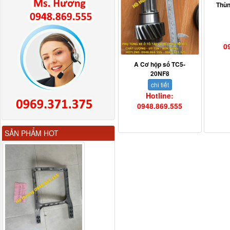
Thùn
0
A Cơ hộp số TC5-
20NF8
chi tiết
Hotline:
0948.869.555
Gương chiếu hậu FAW
SẢN PHẨM HOT
JH6 có sấy...