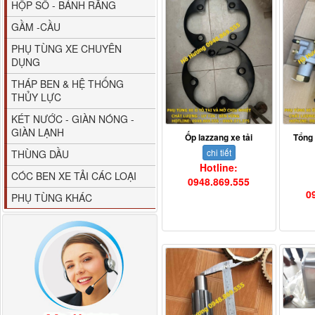
HỘP SỐ - BÁNH RĂNG
GẦM -CẦU
PHỤ TÙNG XE CHUYÊN
DỤNG
THÁP BEN & HỆ THỐNG
THỦY LỰC
80YHCB-60 Bơm xăng
KÉT NƯỚC - GIÀN NÓNG -
dầu 60m3/h...
GIÀN LẠNH
Ốp lazzang xe tải
Tổng
chi tiết
THÙNG DẦU
Hotline:
CÓC BEN XE TẢI CÁC LOẠI
0948.869.555
0
PHỤ TÙNG KHÁC
M4610162101A0 Tapbi
cửa Thaco...