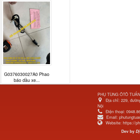
G0376030027A0 Phao
báo dầu xe...
PHỤ TÙNG ÔTÔ TUẤ
Địa chỉ:
229, đườn
Nội
Điện thoại:
0948.8
Email:
phutungtu
Website:
https://
Dev by
Dị