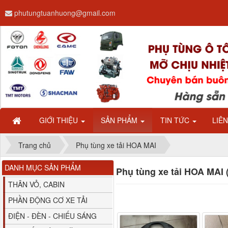
phutungtuanhuong@gmail.com
Dây ga CAMC H08 dài
2.68m
GIỚI THIỆU
SẢN PHẨM
TIN TỨC
LIÊ
Trang chủ
Phụ tùng xe tải HOA MAI
DANH MỤC SẢN PHẨM
Phụ tùng xe tải HOA MAI 
Bình nước phụ
Chenglong hải âu...
THÂN VỎ, CABIN
PHẦN ĐỘNG CƠ XE TẢI
ĐIỆN - ĐÈN - CHIẾU SÁNG