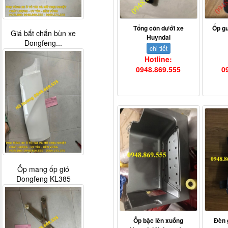
Tổng côn dưới xe
Ốp g
Giá bắt chắn bùn xe
Huyndai
Dongfeng...
chi tiết
Hotline:
0948.869.555
0
Ốp mang ốp gió
Dongfeng KL385
Ốp bậc lên xuống
Đèn 