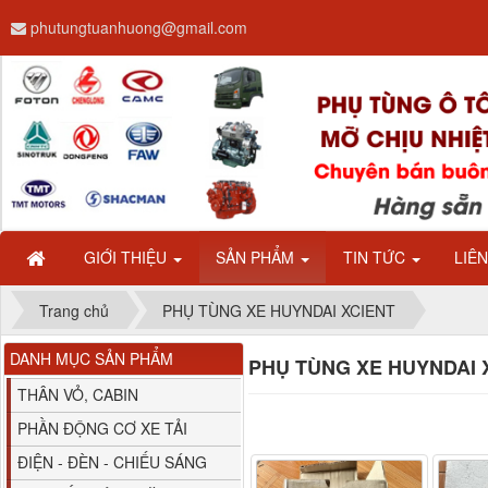
phutungtuanhuong@gmail.com
Dây ga CAMC H08 dài
2.68m
GIỚI THIỆU
SẢN PHẨM
TIN TỨC
LIÊ
Trang chủ
PHỤ TÙNG XE HUYNDAI XCIENT
DANH MỤC SẢN PHẨM
PHỤ TÙNG XE HUYNDAI X
Bình nước phụ
Chenglong hải âu...
THÂN VỎ, CABIN
PHẦN ĐỘNG CƠ XE TẢI
ĐIỆN - ĐÈN - CHIẾU SÁNG