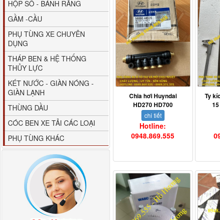
HỘP SỐ - BÁNH RĂNG
GẦM -CẦU
PHỤ TÙNG XE CHUYÊN
DỤNG
THÁP BEN & HỆ THỐNG
THỦY LỰC
80YHCB-60 Bơm xăng
KÉT NƯỚC - GIÀN NÓNG -
dầu 60m3/h...
GIÀN LẠNH
Chia hơi Huyndai
Ty kí
HD270 HD700
15
THÙNG DẦU
chi tiết
CÓC BEN XE TẢI CÁC LOẠI
Hotline:
0948.869.555
0
PHỤ TÙNG KHÁC
M4610162101A0 Tapbi
cửa Thaco...