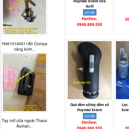
Huyndai Xcient nửa
dưới
chi tiết
Hotline:
0
0948.869.555
H4610140011A0 Compa
nâng kính...
Quả đấm số/tay đấm số
Lọc
Huyndai Xcient
Xcie
chi tiết
Tay mở cửa ngoài Thaco
Hotline:
Auman...
0948.869.555
0