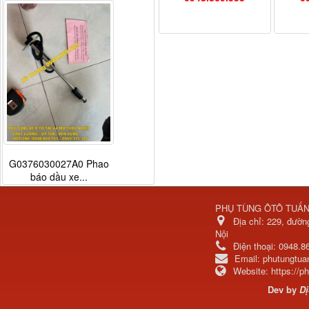
G0376030027A0 Phao
báo dầu xe...
PHỤ TÙNG ÔTÔ TUẤ
Địa chỉ:
229, đườn
Nội
Điện thoại:
0948.8
Email:
phutungtu
Website:
https://
Dev by
Dị