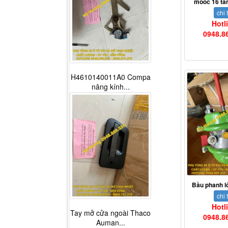
mooc 16 tấ
chi t
Hotl
0948.8
H4610140011A0 Compa
nâng kính...
Bầu phanh l
chi t
Hotl
Tay mở cửa ngoài Thaco
0948.8
Auman...