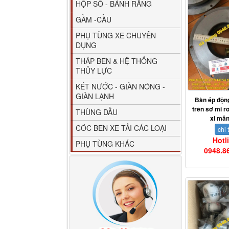
HỘP SỐ - BÁNH RĂNG
GẦM -CẦU
PHỤ TÙNG XE CHUYÊN
DỤNG
THÁP BEN & HỆ THỐNG
THỦY LỰC
80YHCB-60 Bơm xăng
KÉT NƯỚC - GIÀN NÓNG -
dầu 60m3/h...
GIÀN LẠNH
Bàn ép động
trên sơ mi 
THÙNG DẦU
xi măn
CÓC BEN XE TẢI CÁC LOẠI
chi t
Hotl
PHỤ TÙNG KHÁC
0948.8
M4610162101A0 Tapbi
cửa Thaco...