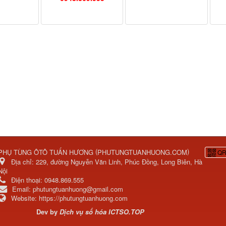
(
)
PHỤ TÙNG ÔTÔ TUẤN HƯƠNG
PHUTUNGTUANHUONG.COM
QR
Địa chỉ:
229, đường Nguyễn Văn Linh, Phúc Đồng, Long Biên, Hà
Nội
Điện thoại:
0948.869.555
Email:
phutungtuanhuong@gmail.com
Website:
https://phutungtuanhuong.com
Dev by
Dịch vụ số hóa
ICTSO.TOP