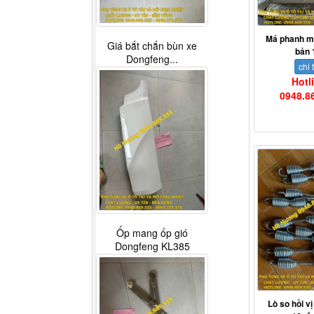
Má phanh m
Giá bắt chắn bùn xe
bản 
Dongfeng...
chi t
Hotl
0948.8
Ốp mang ốp gió
Dongfeng KL385
Lò so hồi v