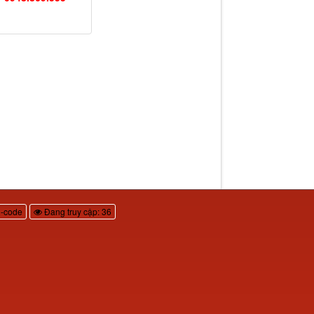
-code
Đang truy cập: 36