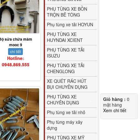
PHỤ TÙNG XE BỒN
TRỘN BÊ TÔNG
Phụ tùng xe tải HOYUN
PHỤ TÙNG XE
Bộ sửa chữa mâm
HUYNDAI XCIENT
mooc 9
PHỤ TÙNG XE TẢI
chi tiết
ISUZU
Hotline:
0948.869.555
PHỤ TÙNG XE TẢI
CHENGLONG
XE QUÉT RÁC HÚT
BỤI CHUYÊN DỤNG
PHỤ TÙNG XE
Giỏ hàng :
0
CHUYÊN DỤNG
mặt hàng
Xem chi tiết
Phụ tùng xe tải nhỏ
Phụ tùng máy xây
dựng
PHỤ TÙNG XE MỸ