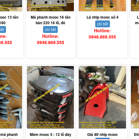
ooc 13 tấn
Má phanh mooc 16 tấn
Lá nhip mooc số 4
L
180
bản 220 16 lỗ, đỏ
mo
chi tiết
iết
chi tiết
Hotline:
ine:
Hotline:
0948.869.555
69.555
0948.869.555
ị má phanh
Mâm mooc 5 - 12 lỗ dày
Giá đỡ nhíp mooc
Đi