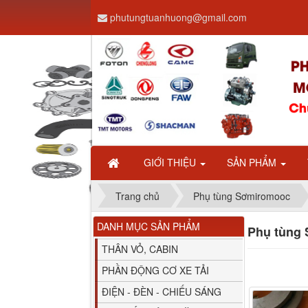
phutungtuanhuong@gmail.com
Dây ga CAMC H08 dài
2.68m
GIỚI THIỆU
SẢN PHẨM
Trang chủ
Phụ tùng Sơmiromooc
DANH MỤC SẢN PHẨM
Phụ tùng 
Bình nước phụ
Chenglong hải âu...
THÂN VỎ, CABIN
PHẦN ĐỘNG CƠ XE TẢI
ĐIỆN - ĐÈN - CHIẾU SÁNG