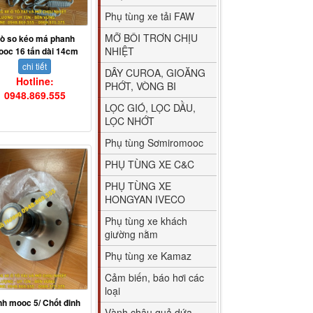
Phụ tùng xe tải FAW
MỠ BÔI TRƠN CHỊU
ò so kéo má phanh
NHIỆT
oc 16 tấn dài 14cm
chi tiết
DÂY CUROA, GIOĂNG
Hotline:
PHỚT, VÒNG BI
0948.869.555
LỌC GIÓ, LỌC DẦU,
LỌC NHỚT
Phụ tùng Sơmiromooc
PHỤ TÙNG XE C&C
PHỤ TÙNG XE
HONGYAN IVECO
Phụ tùng xe khách
giường nằm
Phụ tùng xe Kamaz
Cảm biến, báo hơi các
loại
nh mooc 5/ Chốt đinh
Vành chậu quả dứa,