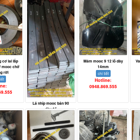
 cơ lai lắp
Mâm mooc 9 12 lỗ dày
Va
rơ mooc chở
14mm
g rời
chi tiết
iết
Hotline:
ine:
0948.869.555
69.555
Lá nhíp mooc bản 90
dày 16
chi tiết
Hotline:
0948.869.555