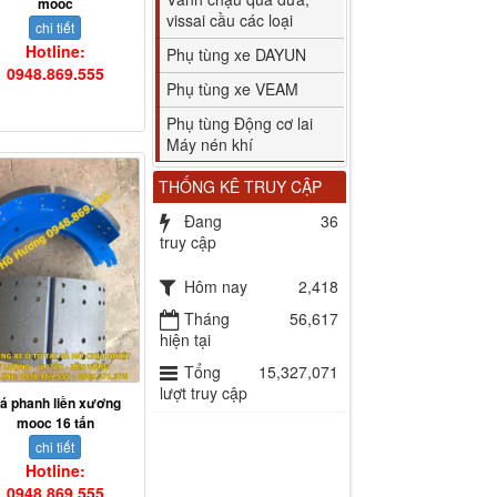
mooc
vissai cầu các loại
chi tiết
Hotline:
Phụ tùng xe DAYUN
0948.869.555
Phụ tùng xe VEAM
Phụ tùng Động cơ lai
Máy nén khí
THỐNG KÊ TRUY CẬP
Đang
36
truy cập
Hôm nay
2,418
Tháng
56,617
hiện tại
Tổng
15,327,071
lượt truy cập
á phanh liền xương
mooc 16 tấn
chi tiết
Hotline:
0948.869.555