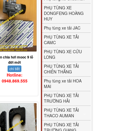
PHỤ TÙNG XE
DONGFENG HOÀNG
HUY
Phụ tùng xe tải JAC
PHỤ TÙNG XE TẢI
CAMC
PHỤ TÙNG XE CỬU
LONG
n chia hơi mooc 9 lỗ
đời mới
PHỤ TÙNG XE TẢI
chi tiết
CHIẾN THẮNG
Hotline:
Phụ tùng xe tải HOA
0948.869.555
MAI
PHỤ TÙNG XE TẢI
TRƯỜNG HẢI
PHỤ TÙNG XE TẢI
THACO AUMAN
PHỤ TÙNG XE TẢI
TRƯỜNG GIANG