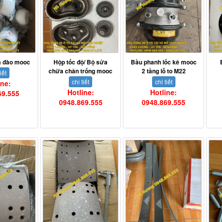
ả đào mooc
Hộp tốc độ/ Bộ sửa
Bầu phanh lốc kê mooc
chữa chân trống mooc
2 tầng lỗ to M22
iết
chi tiết
chi tiết
ine:
Hotline:
Hotline:
69.555
0948.869.555
0948.869.555