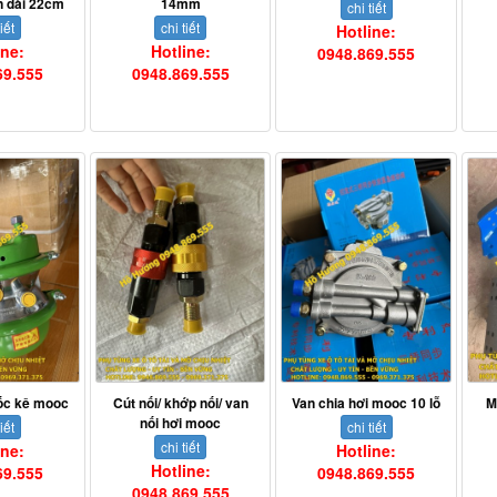
n dài 22cm
14mm
chi tiết
iết
chi tiết
Hotline:
ine:
Hotline:
0948.869.555
69.555
0948.869.555
ốc kê mooc
Cút nối/ khớp nối/ van
Van chia hơi mooc 10 lỗ
M
nối hơi mooc
iết
chi tiết
chi tiết
ine:
Hotline:
Hotline:
69.555
0948.869.555
0948.869.555