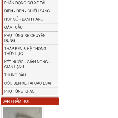
PHẦN ĐỘNG CƠ XE TẢI
ĐIỆN - ĐÈN - CHIẾU SÁNG
HỘP SỐ - BÁNH RĂNG
GẦM -CẦU
M4610162101A0 Tapbi
cửa Thaco...
PHỤ TÙNG XE CHUYÊN
DỤNG
THÁP BEN & HỆ THỐNG
THỦY LỰC
KÉT NƯỚC - GIÀN NÓNG -
GIÀN LẠNH
THÙNG DẦU
CÓC BEN XE TẢI CÁC LOẠI
PHỤ TÙNG KHÁC
Gương chiếu hậu FAW
SẢN PHẨM HOT
JH6 có sấy...