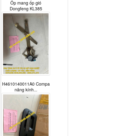
Ốp mang ốp gió
Dongfeng KL385
H4610140011A0 Compa
nâng kính...