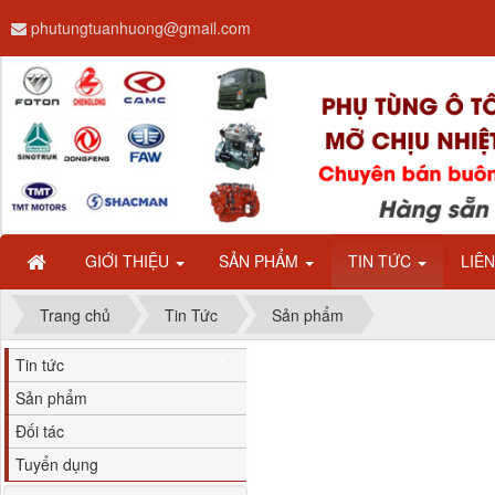
phutungtuanhuong@gmail.com
Dây ga CAMC H08 dài
2.68m
GIỚI THIỆU
SẢN PHẨM
TIN TỨC
LIÊ
Trang chủ
Tin Tức
Sản phẩm
Tin tức
Sản phẩm
Đối tác
Tuyển dụng