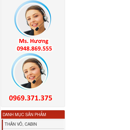
Bình nước phụ
Chenglong hải âu...
80YHCB-60 Bơm xăng
dầu 60m3/h...
DANH MỤC SẢN PHẨM
THÂN VỎ, CABIN