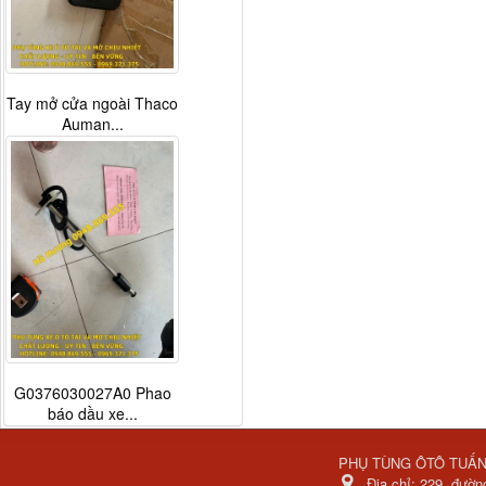
Tay mở cửa ngoài Thaco
Auman...
G0376030027A0 Phao
báo dầu xe...
PHỤ TÙNG ÔTÔ TUẤ
Địa chỉ:
229, đườn