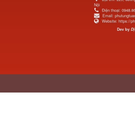
Nội
Điện thoại:
0948.8
Email:
phutungtu
Website:
https://
Dev by
Dị
Tapbi cửa Thaco Auman
C300
Đèn pha Dongfeng KL