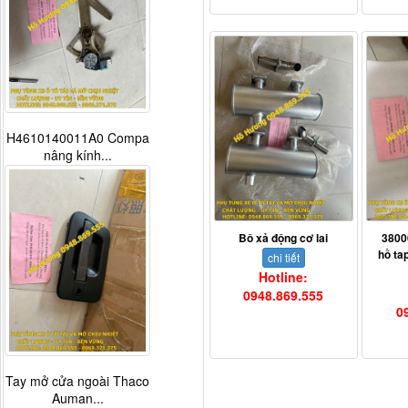
H4610140011A0 Compa
nâng kính...
Bô xả động cơ lai
3800
hồ ta
chi tiết
Hotline:
0948.869.555
0
Tay mở cửa ngoài Thaco
Auman...