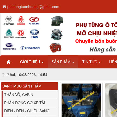
phutungtuanhuong@gmail.com
Dây ga CAMC H08 dài
2.68m
GIỚI THIỆU
SẢN PHẨM
TIN TỨC
LIÊ
Thứ hai, 10/08/2026, 14:54
DANH MỤC SẢN PHẨM
Bình nước phụ
Chenglong hải âu...
THÂN VỎ, CABIN
PHẦN ĐỘNG CƠ XE TẢI
ĐIỆN - ĐÈN - CHIẾU SÁNG