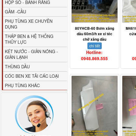
HỘP SỐ - BÁNH RĂNG
GẦM -CẦU
PHỤ TÙNG XE CHUYÊN
DỤNG
80YHCB-60 Bơm xăng
M461
dầu 60m3/h xe xi téc
cửa
THÁP BEN & HỆ THỐNG
chở xăng dầu
THỦY LỰC
chi tiết
80YHCB-60 Bơm xăng
KÉT NƯỚC - GIÀN NÓNG -
Hotline:
dầu 60m3/h...
GIÀN LẠNH
0948.869.555
0
THÙNG DẦU
CÓC BEN XE TẢI CÁC LOẠI
PHỤ TÙNG KHÁC
M4610162101A0 Tapbi
cửa Thaco...