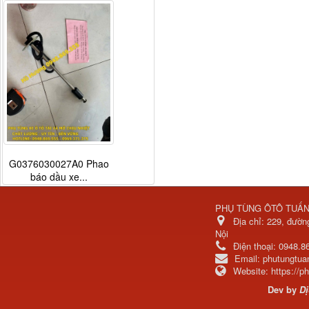
G0376030027A0 Phao
báo dầu xe...
PHỤ TÙNG ÔTÔ TUẤ
Địa chỉ:
229, đườn
Nội
Điện thoại:
0948.8
Email:
phutungtu
Website:
https://
Dev by
Dị