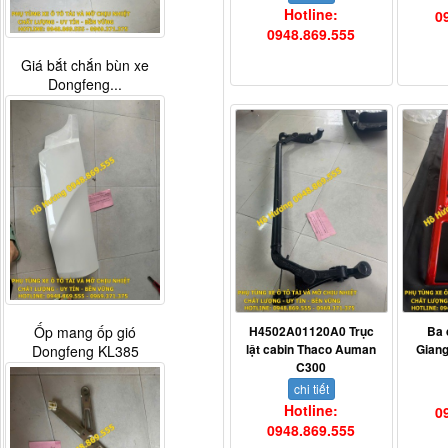
Hotline:
0
0948.869.555
Giá bắt chắn bùn xe
Dongfeng...
H4502A01120A0 Trục
Ba 
Ốp mang ốp gió
lật cabin Thaco Auman
Giang
Dongfeng KL385
C300
chi tiết
Hotline:
0
0948.869.555