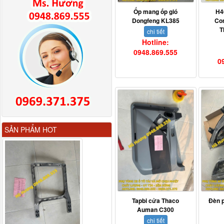
Ốp mang ốp gió
H4
Dongfeng KL385
Co
T
chi tiết
Hotline:
0948.869.555
0
Gương chiếu hậu FAW
SẢN PHẨM HOT
JH6 có sấy...
Tapbi cửa Thaco
Đèn 
Auman C300
chi tiết