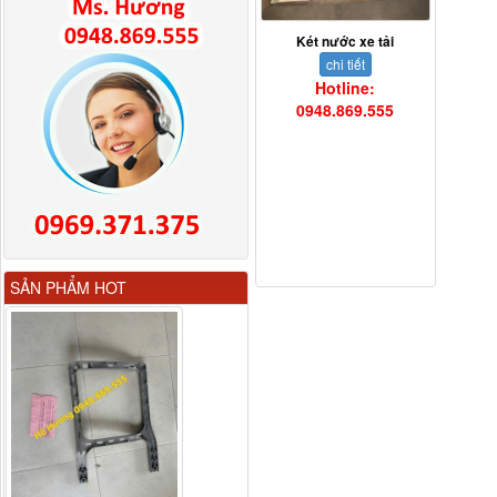
Két nước xe tải
chi tiết
Hotline:
0948.869.555
Gương chiếu hậu FAW
SẢN PHẨM HOT
JH6 có sấy...