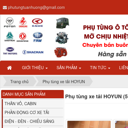
phutungtuanhuong@gmail.com
Dây ga CAMC H08 dài
2.68m
GIỚI THIỆU
SẢN PHẨM
TIN TỨC
LIÊ
Trang chủ
Phụ tùng xe tải HOYUN
DANH MỤC SẢN PHẨM
Phụ tùng xe tải HOYUN (
Bình nước phụ
Chenglong hải âu...
THÂN VỎ, CABIN
PHẦN ĐỘNG CƠ XE TẢI
ĐIỆN - ĐÈN - CHIẾU SÁNG