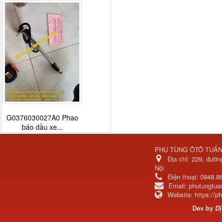
G0376030027A0 Phao
báo dầu xe...
PHỤ TÙNG ÔTÔ TUẤ
Địa chỉ:
229, đườn
Nội
Điện thoại:
0948.8
Email:
phutungtu
Website:
https://
Dev by
Dị