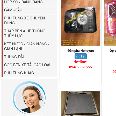
HỘP SỐ - BÁNH RĂNG
GẦM -CẦU
PHỤ TÙNG XE CHUYÊN
DỤNG
THÁP BEN & HỆ THỐNG
THỦY LỰC
80YHCB-60 Bơm xăng
KÉT NƯỚC - GIÀN NÓNG -
dầu 60m3/h...
GIÀN LẠNH
Đèn pha Hongyan
Ốp v
chi tiết
THÙNG DẦU
Hotline:
CÓC BEN XE TẢI CÁC LOẠI
0948.869.555
0
PHỤ TÙNG KHÁC
M4610162101A0 Tapbi
cửa Thaco...