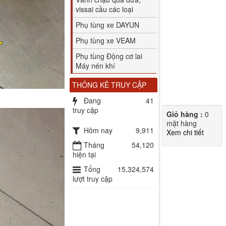
vissai cầu các loại
Phụ tùng xe DAYUN
Phụ tùng xe VEAM
Phụ tùng Động cơ lai
Máy nén khí
THỐNG KÊ TRUY CẬP
Đang
41
truy cập
Giỏ hàng :
0
mặt hàng
Hôm nay
9,911
Xem chi tiết
Tháng
54,120
hiện tại
Tổng
15,324,574
lượt truy cập