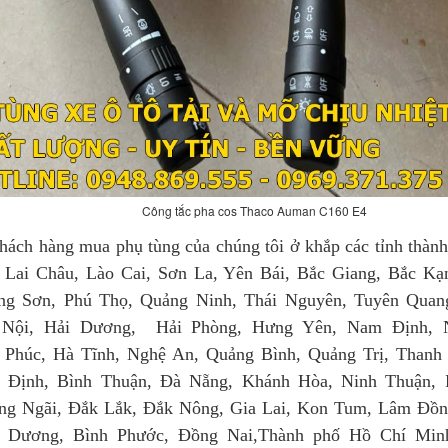
Công tắc pha cos Thaco Auman C160 E4
g mua phụ tùng của chúng tôi ở khắp các tỉnh thành 
 Lai Châu, Lào Cai, Sơn La, Yên Bái, Bắc Giang, Bắc Kạ
ng Sơn, Phú Thọ, Quảng Ninh, Thái Nguyên, Tuyên Quan
Nội, Hải Dương, Hải Phòng, Hưng Yên, Nam Định, N
 Phúc, Hà Tĩnh, Nghệ An, Quảng Bình, Quảng Trị, Thanh
h Định, Bình Thuận, Đà Nẵng, Khánh Hòa, Ninh Thuận,
g Ngãi, Đắk Lắk, Đắk Nông, Gia Lai, Kon Tum, Lâm Đồ
h Dương, Bình Phước, Đồng Nai,Thành phố Hồ Chí Min