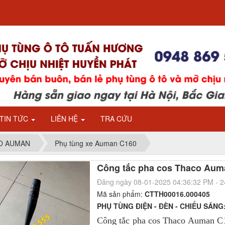
TIN TỨC
LIÊN HỆ
TRA CỨU
CO AUMAN
Phụ tùng xe Auman C160
Công tắc pha cos Thaco Aum
Đăng ngày 08-01-2025 04:36:32 PM - 
Mã sản phẩm:
CTTH00016.000405
PHỤ TÙNG ĐIỆN - ĐÈN - CHIẾU SÁNG
Công tắc pha cos Thaco Auman C1