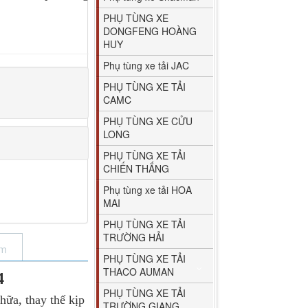
PHỤ TÙNG XE
DONGFENG HOÀNG
HUY
Phụ tùng xe tải JAC
PHỤ TÙNG XE TẢI
CAMC
PHỤ TÙNG XE CỬU
LONG
PHỤ TÙNG XE TẢI
CHIẾN THẮNG
Phụ tùng xe tải HOA
MAI
PHỤ TÙNG XE TẢI
TRƯỜNG HẢI
ẩm
PHỤ TÙNG XE TẢI
THACO AUMAN
4
PHỤ TÙNG XE TẢI
a, thay thế kịp
TRƯỜNG GIANG