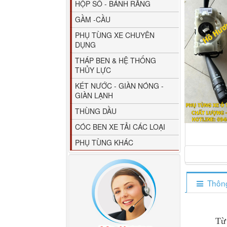
HỘP SỐ - BÁNH RĂNG
GẦM -CẦU
PHỤ TÙNG XE CHUYÊN
DỤNG
THÁP BEN & HỆ THỐNG
THỦY LỰC
80YHCB-60 Bơm xăng
KÉT NƯỚC - GIÀN NÓNG -
dầu 60m3/h...
GIÀN LẠNH
THÙNG DẦU
CÓC BEN XE TẢI CÁC LOẠI
PHỤ TÙNG KHÁC
Thông
M4610162101A0 Tapbi
Từ nhu cầ
cửa Thaco...