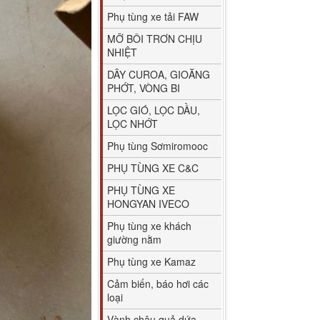
Phụ tùng xe tải FAW
MỠ BÔI TRƠN CHỊU
NHIỆT
DÂY CUROA, GIOĂNG
PHỚT, VÒNG BI
LỌC GIÓ, LỌC DẦU,
LỌC NHỚT
Phụ tùng Sơmiromooc
PHỤ TÙNG XE C&C
PHỤ TÙNG XE
HONGYAN IVECO
Phụ tùng xe khách
giường nằm
Phụ tùng xe Kamaz
Cảm biến, báo hơi các
loại
Vành chậu quả dứa,