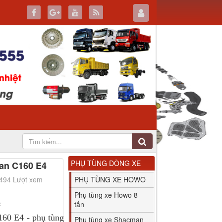
PHỤ TÙNG DÒNG XE
an C160 E4
2494 Lượt xem
PHỤ TÙNG XE HOWO
Phụ tùng xe Howo 8
:
tấn
60 E4 - phụ tùng
Phụ tùng xe Shacman