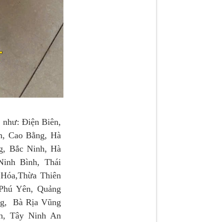
như: Điện Biên,
n, Cao Bằng, Hà
g, Bắc Ninh, Hà
inh Bình, Thái
 Hóa,Thừa Thiên
 Phú Yên, Quảng
ng, Bà Rịa Vũng
h, Tây Ninh An