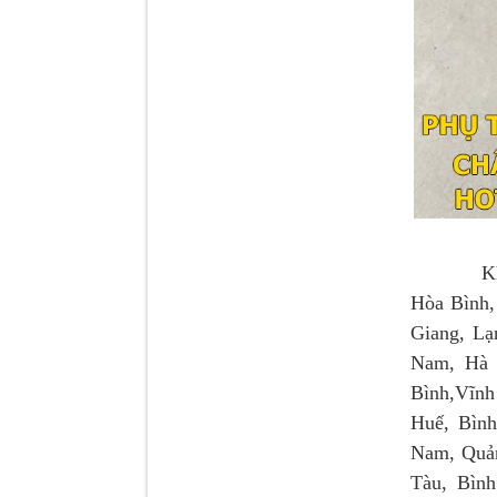
Tapbi cửa Thaco Auman
C300
Khách hàn
Hòa Bình,
Giang, Lạ
Đèn pha Dongfeng KL
Nam, Hà 
Bình,Vĩnh
Huế, Bìn
Nam, Quản
Tàu, Bìn