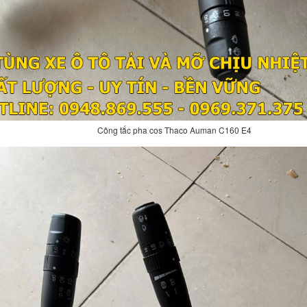
Công tắc pha cos Thaco Auman C160 E4