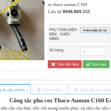
xe thaco auman C160
0948.869.555
Liên hệ
PHỤ TÙNG ĐIỆN -
PHẦN ĐIỆN XE TẢI
ĐÈN - CHIẾU
SÁNG
Số lượng
Thêm đặt hàng
Mua ngay
 tin sản phẩm
Chính sách
Đánh giá sản ph
Công tắc pha cos Thaco Auman C160 E
u của thực tiễn với mong muốn phục vụ nhu cầu sửa chữ