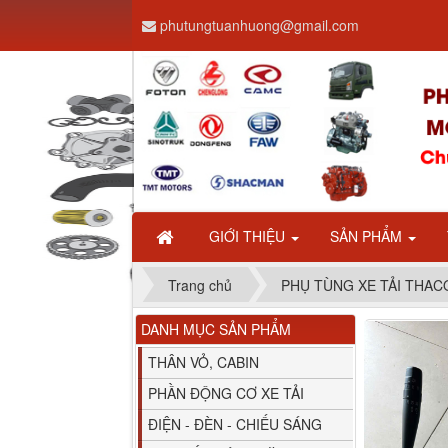
phutungtuanhuong@gmail.com
Dây ga CAMC H08 dài
2.68m
GIỚI THIỆU
SẢN PHẨM
Trang chủ
PHỤ TÙNG XE TẢI THA
DANH MỤC SẢN PHẨM
Bình nước phụ
Chenglong hải âu...
THÂN VỎ, CABIN
PHẦN ĐỘNG CƠ XE TẢI
ĐIỆN - ĐÈN - CHIẾU SÁNG