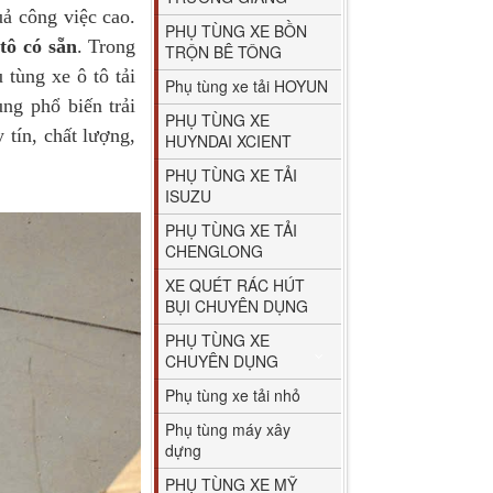
uả công việc cao.
PHỤ TÙNG XE BỒN
tô có sẵn
. Trong
TRỘN BÊ TÔNG
 tùng xe ô tô tải
Phụ tùng xe tải HOYUN
ng phổ biến trải
PHỤ TÙNG XE
 tín, chất lượng,
HUYNDAI XCIENT
PHỤ TÙNG XE TẢI
ISUZU
PHỤ TÙNG XE TẢI
CHENGLONG
XE QUÉT RÁC HÚT
BỤI CHUYÊN DỤNG
PHỤ TÙNG XE
CHUYÊN DỤNG
Phụ tùng xe tải nhỏ
Phụ tùng máy xây
dựng
PHỤ TÙNG XE MỸ