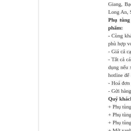
Giang, Bạ
Long An, S
Phụ tùng
phẩm:
-
Cùng khá
Dí cầu Chenglong dài
tổng 1m9...
phù hợp vớ
- Giá cả c
- Tất cả c
dụng nếu 
hotline để
- Hoá đơn 
- Gửi hàng
Quý khách
+ Phụ tùng
Phớt tháp ben HYVA
+ Phụ tùng
200-5
+ Phụ tùng
+ Mỡ xanh