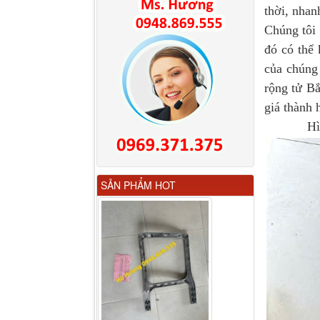
thời, nhan
Chúng tôi
đó có thể
của chúng
rộng tử Bắ
giá thành 
Hình
Gương chiếu hậu FAW
SẢN PHẨM HOT
JH6 có sấy...