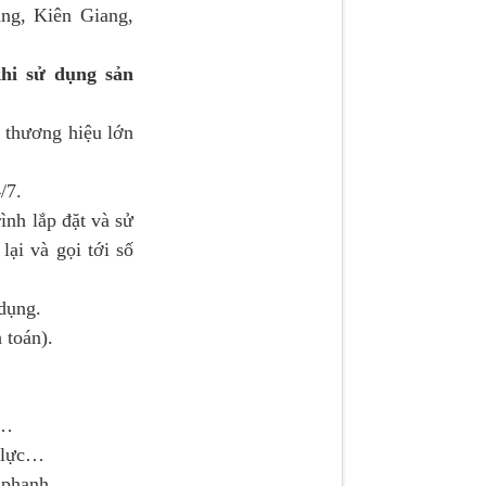
ng, Kiên Giang,
hi sử dụng sản
 thương hiệu lớn
/7.
nh lắp đặt và sử
i và gọi tới số
dụng.
 toán).
c…
ỷ lực…
u phanh…