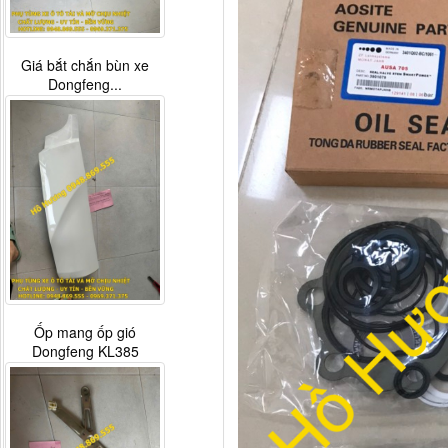
Giá bắt chắn bùn xe
Dongfeng...
Ốp mang ốp gió
Dongfeng KL385