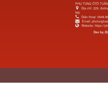
PHỤ TÙNG ÔTÔ TUẤ
Địa chỉ:
229, đườn
Nội
Điện thoại:
0948.8
Bơm nước động cơ lai
Email:
phutungtu
ZH4102
Website:
https://
Dev by
Dị
Bầu lọc gió (bầu bô e)
động cơ...