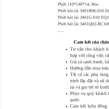
Phớt 110*140*14, Hos
Ba đờ sốc Trường Giang
Phớt bót lái 3401B06-010 
9 tấn 2...
Phớt bót lái 3401G-010 EQ
Phớt bót lái 3401Q02-BC10
.....
Cam kết của chún
Tư vấn cho khách hàn
hợp với công việc c
Giá cả cạnh tranh, b
Hướng dẫn mua hàng đ
H0340030302A0 Bơm
Tất cả các phụ tu
trợ lực lái...
trình lắp đặt và sư
lại và gọi tới số hot
Phục vụ quý khách h
quốc.
Cam kết luôn đồng h