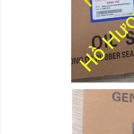
Tapbi cửa Thaco Auman
C300
Đèn pha Dongfeng KL