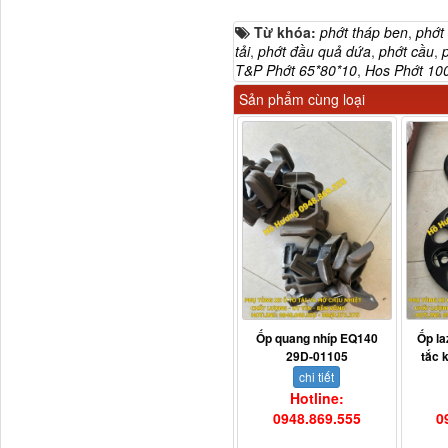
Từ khóa:
phớt tháp ben
,
phớt 
tải
,
phớt đầu quả dứa
,
phớt cầu
,
T&P Phớt 65*80*10
,
Hos Phớt 10
Sản phẩm cùng loại
3800010-T0141 Đồng hồ
taplo...
Ốp quang nhíp EQ140
Ốp la
29D-01105
tắc 
chi tiết
Hotline:
0948.869.555
0
Vè cua lốp liền bậc