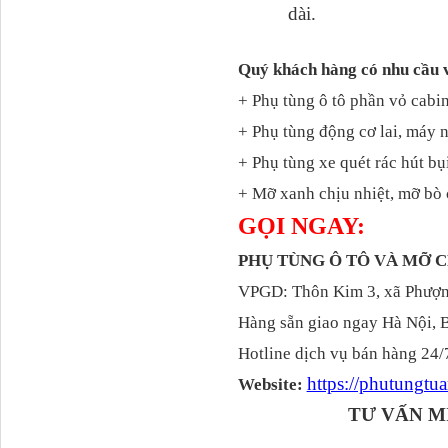
dài.
Quý khách hàng có nhu cầu 
+ Phụ tùng ô tô phần vỏ cabin
711W30715-6152 Tổng
+ Phụ tùng động cơ lai, máy 
côn trên...
+ Phụ tùng xe quét rác hút bụ
+ Mỡ xanh chịu nhiệt, mỡ bò 
GỌI NGAY:
PHỤ TÙNG Ô TÔ VÀ MỠ
VPGD: Thôn Kim 3, xã Phượng
Hàng sẵn giao ngay Hà Nội, 
Hotline dịch vụ bán hàng 24/
Bô xả động cơ lai
https://phutungt
Website:
TƯ VẤN M