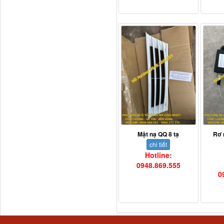
Thaco...
Chắn bùn Thaco Auman
Mặt nạ QQ 8 tạ
Rơ 
FV400
chi tiết
Hotline:
0948.869.555
0