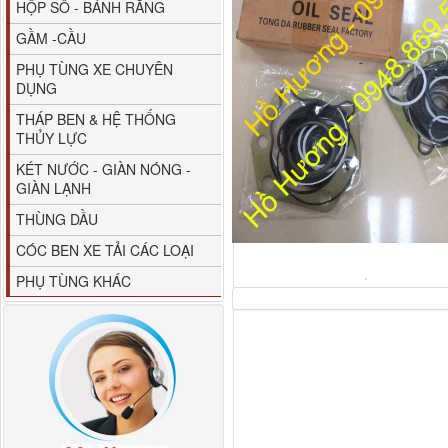
HỘP SỐ - BÁNH RĂNG
GẦM -CẦU
PHỤ TÙNG XE CHUYÊN
DỤNG
THÁP BEN & HỆ THỐNG
THỦY LỰC
80YHCB-60 Bơm xăng
KÉT NƯỚC - GIÀN NÓNG -
dầu 60m3/h...
GIÀN LẠNH
THÙNG DẦU
CÓC BEN XE TẢI CÁC LOẠI
PHỤ TÙNG KHÁC
M4610162101A0 Tapbi
cửa Thaco...