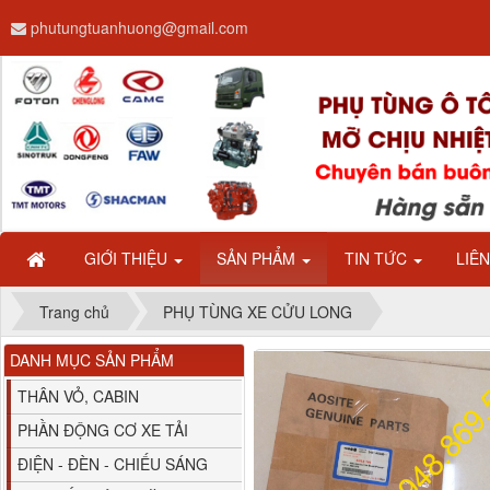
phutungtuanhuong@gmail.com
Dây ga CAMC H08 dài
2.68m
GIỚI THIỆU
SẢN PHẨM
TIN TỨC
LIÊ
Trang chủ
PHỤ TÙNG XE CỬU LONG
DANH MỤC SẢN PHẨM
Bình nước phụ
Chenglong hải âu...
THÂN VỎ, CABIN
PHẦN ĐỘNG CƠ XE TẢI
ĐIỆN - ĐÈN - CHIẾU SÁNG