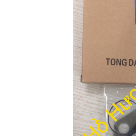
Dí cầu Chenglong dài
tổng 1m9...
Phớt tháp ben HYVA
200-5