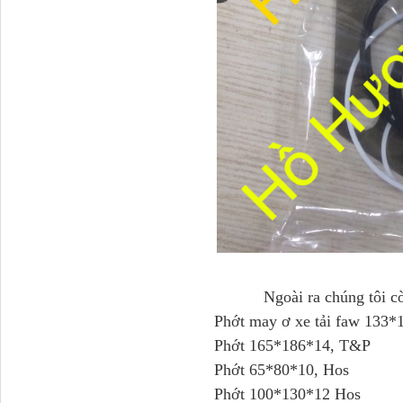
H4502A01120A0 Trục lật
cabin...
Ngoài ra chúng tôi còn 
Phớt may ơ xe tải faw 133*
Phớt 165*186*14, T&P
Phớt 65*80*10, Hos
Phớt 100*130*12 Hos