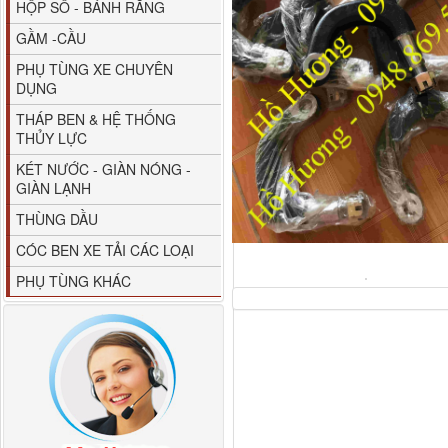
HỘP SỐ - BÁNH RĂNG
GẦM -CẦU
PHỤ TÙNG XE CHUYÊN
DỤNG
THÁP BEN & HỆ THỐNG
THỦY LỰC
Giá bắt chắn bùn xe
KÉT NƯỚC - GIÀN NÓNG -
Dongfeng...
GIÀN LẠNH
THÙNG DẦU
CÓC BEN XE TẢI CÁC LOẠI
PHỤ TÙNG KHÁC
Ốp mang ốp gió
Dongfeng KL385