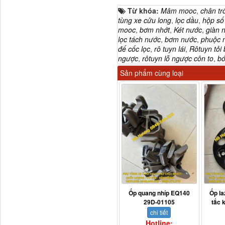
Từ khóa:
Mâm mooc
,
chân tr
tùng xe cửu long
,
lọc dầu
,
hộp số
mooc
,
bơm nhớt
,
Két nước
,
giàn 
lọc tách nước
,
bơm nước
,
phuộc 
đế cốc lọc
,
rô tuyn lái
,
Rôtuyn tỏi
ngược
,
rôtuyn lỗ ngược côn to
,
bó
Sản phẩm cùng loại
Ốp quang nhíp EQ140
Ốp la
29D-01105
tắc 
chi tiết
Hotline: