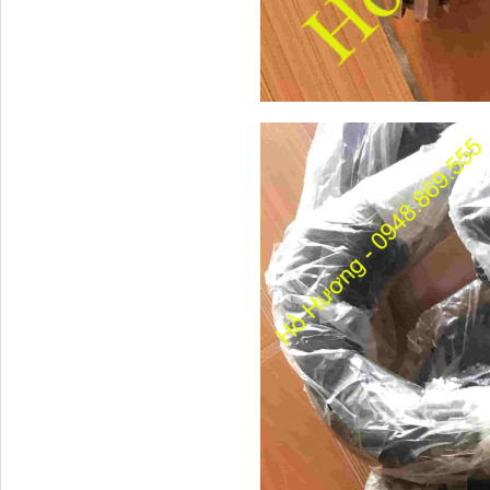
Bạc Balangc xe C&C
113*124*74
Bình nước phụ Thaco
Auman C240...