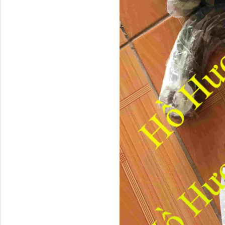
Dây ga CAMC H08 dài
2.68m
Bình nước phụ
Chenglong hải âu...