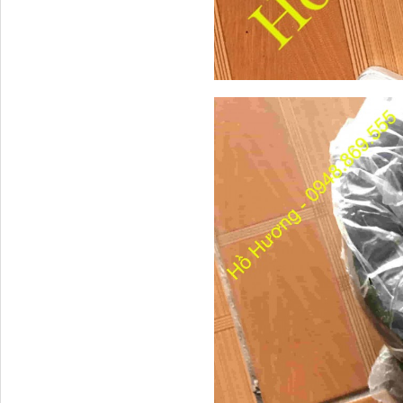
Bơm nước động cơ lai
ZH4102
Bầu lọc gió (bầu bô e)