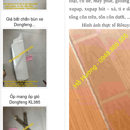
loại, củ đề, máy phát, gioăn
xupap, xupap hút – xả, ti e dâ
tổng côn trên, tổn côn dưới, ...
Tay mở cửa ngoài Thaco
Auman...
Hình ảnh thực tế Rôtuyn 
G0376030027A0 Phao
báo dầu xe...