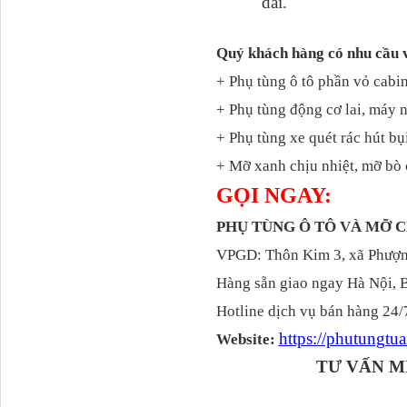
dài.
Quý khách hàng có nhu cầu 
+ Phụ tùng ô tô phần vỏ cabin
Giá bắt chắn bùn xe
Dongfeng...
+ Phụ tùng động cơ lai, máy 
+ Phụ tùng xe quét rác hút bụ
+ Mỡ xanh chịu nhiệt, mỡ bò 
GỌI NGAY:
PHỤ TÙNG Ô TÔ VÀ MỠ
VPGD: Thôn Kim 3, xã Phượng
Hàng sẵn giao ngay Hà Nội, 
Hotline dịch vụ bán hàng 24/
Ốp mang ốp gió
https://phutungt
Website:
Dongfeng KL385
TƯ VẤN M