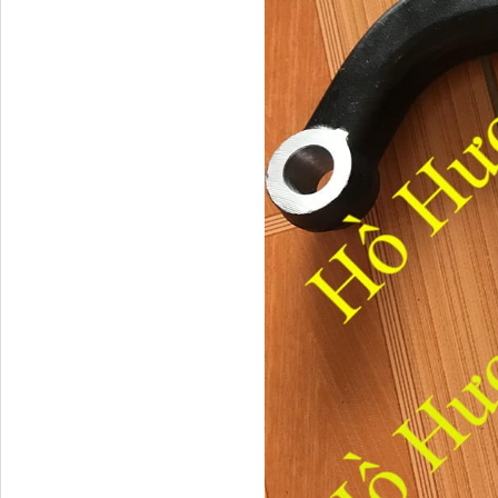
Vè cua lốp liền bậc
Thaco...
Chắn bùn Thaco Auman
FV400