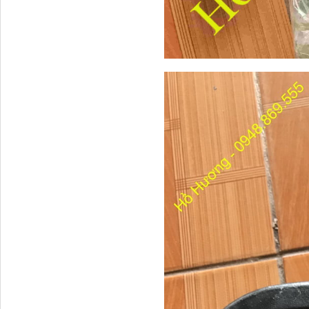
Ba đờ sốc Trường Giang
9 tấn 2...
H0340030302A0 Bơm
trợ lực lái...