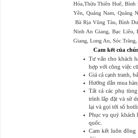
M4610162101A0 Tapbi
Hóa,Thừa Thiên Huế, Bình 
cửa Thaco...
Yên, Quảng Nam, Quảng N
Bà Rịa Vũng Tàu, Bình Dư
Ninh An Giang, Bạc Liêu,
Giang, Long An, Sóc Trăng,
Cam kết của chún
Tư vấn cho khách hàn
hợp với công việc c
Giá cả cạnh tranh, b
Hướng dẫn mua hàng đ
Gương chiếu hậu FAW
JH6 có sấy...
Tất cả các phụ tu
trình lắp đặt và sư
lại và gọi tới số hot
Phục vụ quý khách h
quốc.
Cam kết luôn đồng h