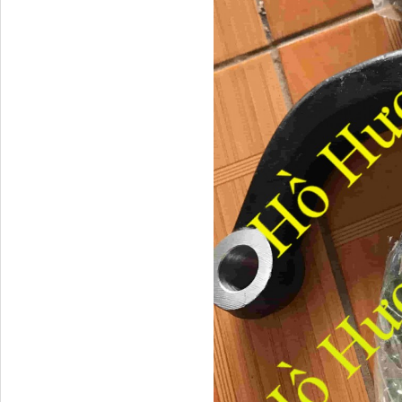
Phớt tháp ben HYVA
200-5
H4502A01120A0 Trục lật
cabin...