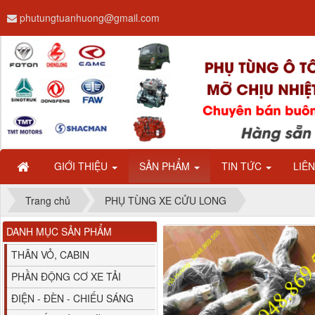
phutungtuanhuong@gmail.com
M4610162101A0 Tapbi
cửa Thaco...
GIỚI THIỆU
SẢN PHẨM
TIN TỨC
LIÊ
Trang chủ
PHỤ TÙNG XE CỬU LONG
DANH MỤC SẢN PHẨM
Gương chiếu hậu FAW
JH6 có sấy...
THÂN VỎ, CABIN
PHẦN ĐỘNG CƠ XE TẢI
ĐIỆN - ĐÈN - CHIẾU SÁNG