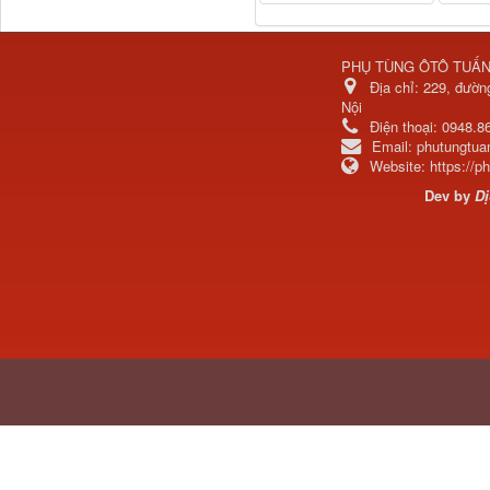
PHỤ TÙNG ÔTÔ TUẤ
Địa chỉ:
229, đườn
Nội
Điện thoại:
0948.8
Email:
phutungtu
Website:
https://
Dev by
Dị