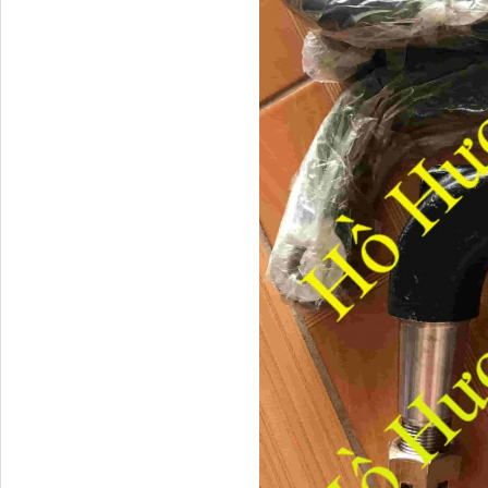
Cánh lướt gió Thaco
Auman...