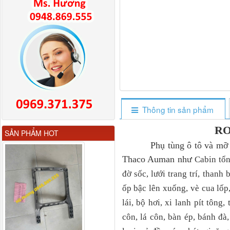
Thông tin sản phẩm
H4610140011A0 Compa
RO
SẢN PHẨM HOT
nâng kính...
Phụ tùng ô tô và mỡ chị
Thaco Auman như
Cabin tổn
đờ sốc, lưới trang trí, thanh
ốp bậc lên xuống, vè cua lô
lái, bộ hơi, xi lanh pít tông,
côn, lá côn, bàn ép, bánh 