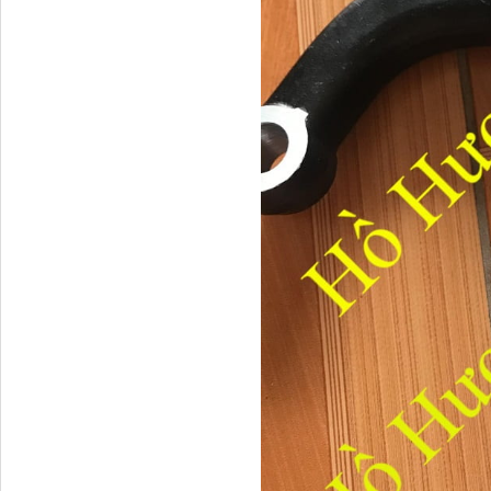
711W30715-6152 Tổng
côn trên...