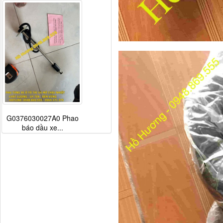
Dí cầu Chenglong dài
tổng 1m9...