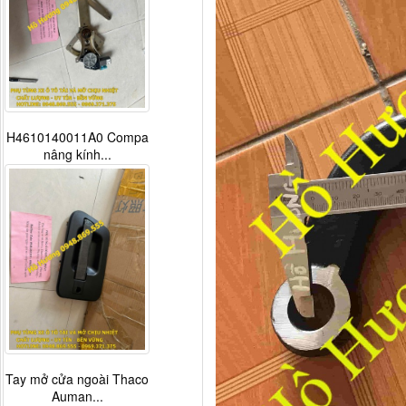
Tapbi cửa Thaco Auman
C300
Đèn pha Dongfeng KL