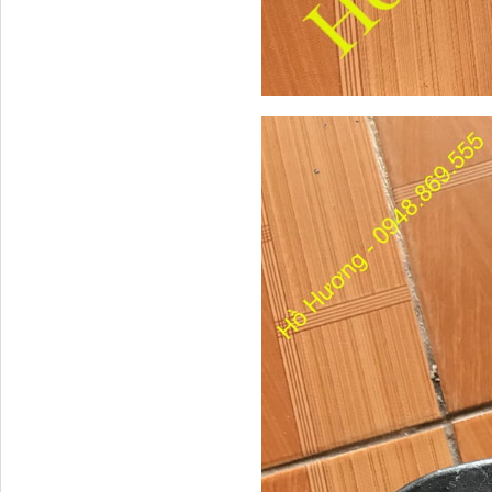
Bô xả động cơ lai
3800010-T0141 Đồng hồ
taplo...