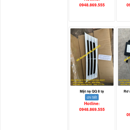
0948.869.555
0
Mặt nạ QQ 8 tạ
Rơ 
chi tiết
Hotline:
0948.869.555
0