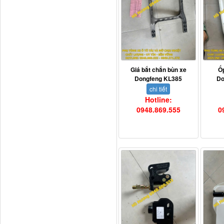
Tapbi cửa Thaco Auman
C300
Giá bắt chắn bùn xe
Ố
Dongfeng KL385
Do
chi tiết
Hotline:
0948.869.555
0
Đèn pha Dongfeng KL