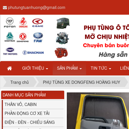
phutungtuanhuong@gmail.com
Dây ga CAMC H08 dài
2.68m
GIỚI THIỆU
SẢN PHẨM
TIN TỨC
LIÊ
Trang chủ
PHỤ TÙNG XE DONGFENG HOÀNG HUY
DANH MỤC SẢN PHẨM
Bình nước phụ
Chenglong hải âu...
THÂN VỎ, CABIN
PHẦN ĐỘNG CƠ XE TẢI
ĐIỆN - ĐÈN - CHIẾU SÁNG