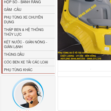
HỘP SỐ - BÁNH RĂNG
GẦM -CẦU
PHỤ TÙNG XE CHUYÊN
DỤNG
THÁP BEN & HỆ THỐNG
THỦY LỰC
80YHCB-60 Bơm xăng
KÉT NƯỚC - GIÀN NÓNG -
dầu 60m3/h...
GIÀN LẠNH
THÙNG DẦU
CÓC BEN XE TẢI CÁC LOẠI
PHỤ TÙNG KHÁC
M4610162101A0 Tapbi
cửa Thaco...