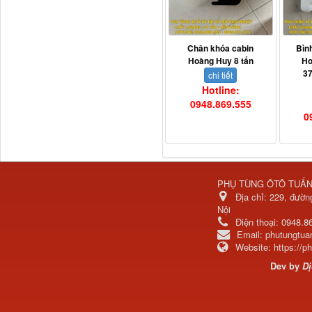
Chân khóa cabin
Bìn
Hoàng Huy 8 tấn
Ho
3
chi tiết
Dí cầu Chenglong dài
Hotline:
tổng 1m9...
0948.869.555
0
PHỤ TÙNG ÔTÔ TUẤ
Địa chỉ:
229, đườn
Nội
Điện thoại:
0948.8
Email:
phutungtu
Website:
https://
Dev by
Dị
Phớt tháp ben HYVA
200-5