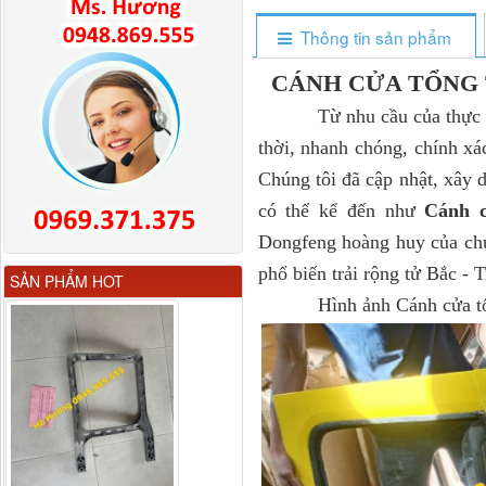
Thông tin sản phẩm
CÁNH CỬA TỔNG
Từ nhu cầu của thực tiễn
thời, nhanh chóng, chính xá
Chúng tôi đã cập nhật, xây 
có thể kể đến như
Cánh c
Dongfeng hoàng huy của chú
Gương chiếu hậu FAW
phổ biến trải rộng tử Bắc -
SẢN PHẨM HOT
JH6 có sấy...
Hình ảnh Cánh cửa tổng 