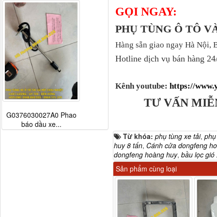
GỌI NGAY:
PHỤ TÙNG Ô TÔ 
Hàng sẵn giao ngay Hà Nội, 
Hotline dịch vụ bán hàng 24
Kênh youtube:
https://www
TƯ VẤN MIỄ
G0376030027A0 Phao
báo dầu xe...
Từ khóa:
phụ tùng xe tải
,
phụ
huy 8 tấn
,
Cánh cửa dongfeng ho
dongfeng hoàng huy
,
bầu lọc gió
Sản phẩm cùng loại