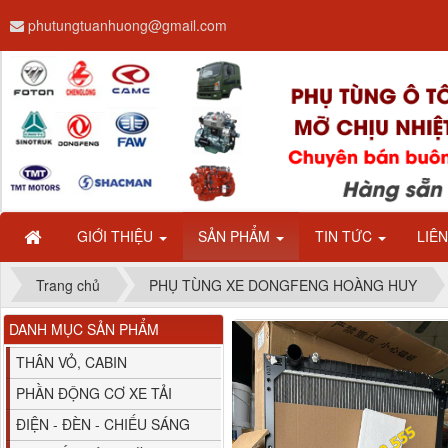
phutungtuanhuong@gmail.com
Dây ga CAMC H08 dài
2.68m
GIỚI THIỆU
SẢN PHẨM
TIN TỨC
LIÊ
Trang chủ
PHỤ TÙNG XE DONGFENG HOÀNG HUY
DANH MỤC SẢN PHẨM
Bình nước phụ
Chenglong hải âu...
THÂN VỎ, CABIN
PHẦN ĐỘNG CƠ XE TẢI
ĐIỆN - ĐÈN - CHIẾU SÁNG