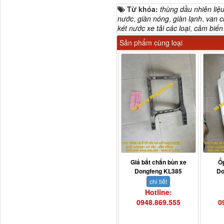
Từ khóa:
thùng dầu nhiên liệ
nước
,
giàn nóng
,
giàn lạnh
,
van c
két nước xe tải các loại
,
cảm biến
Sản phẩm cùng loại
H4502A01120A0 Trục lật
cabin...
Giá bắt chắn bùn xe
Ố
Dongfeng KL385
Do
chi tiết
Hotline:
0948.869.555
0