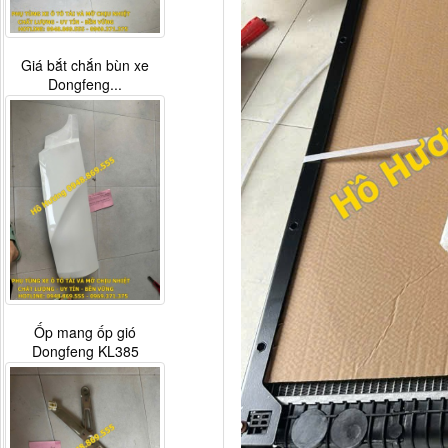
Giá bắt chắn bùn xe
Dongfeng...
Ốp mang ốp gió
Dongfeng KL385