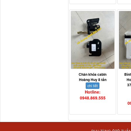
Ba đờ sốc Trường Giang
9 tấn 2...
Chân khóa cabin
Bìn
Hoàng Huy 8 tấn
Ho
3
chi tiết
H0340030302A0 Bơm
trợ lực lái...
Hotline:
0948.869.555
0
PHỤ TÙNG ÔTÔ TUẤ