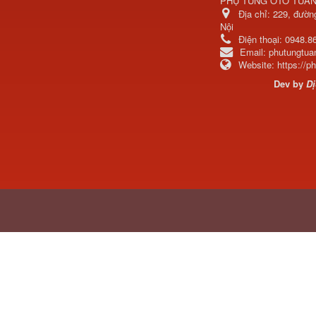
Địa chỉ:
229, đườn
Nội
Điện thoại:
0948.8
Email:
phutungtu
Website:
https://
711W30715-6152 Tổng
Dev by
Dị
côn trên...
Bô xả động cơ lai