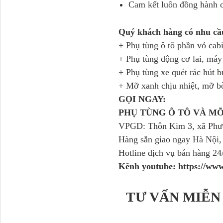
Cam kết luôn đồng hành cu
Quý khách hàng có nhu cầ
+ Phụ tùng ô tô phần vỏ cab
+ Phụ tùng động cơ lai, má
Dí cầu Chenglong dài
tổng 1m9...
+ Phụ tùng xe quét rác hút b
+ Mỡ xanh chịu nhiệt, mỡ b
GỌI NGAY:
PHỤ TÙNG Ô TÔ VÀ M
VPGD: Thôn Kim 3, xã Phượ
Hàng sẵn giao ngay Hà Nội,
Hotline dịch vụ bán hàng 24
Kênh youtube: https://w
Phớt tháp ben HYVA
TƯ VẤN MIỄN
200-5