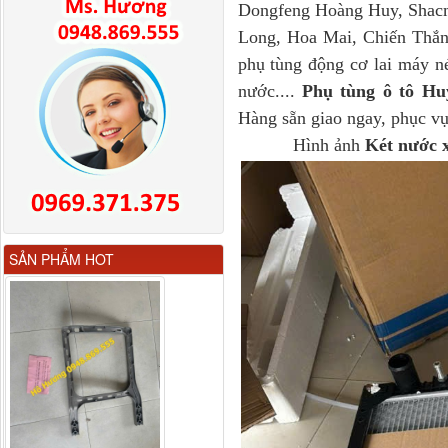
Dongfeng Hoàng Huy, Sha
Long, Hoa Mai, Chiến Thắng
phụ tùng động cơ lai máy né
nước....
Phụ tùng ô tô Hu
Hàng sẵn giao ngay, phục vụ
Hình ảnh
Két nước 
Gương chiếu hậu FAW
SẢN PHẨM HOT
JH6 có sấy...