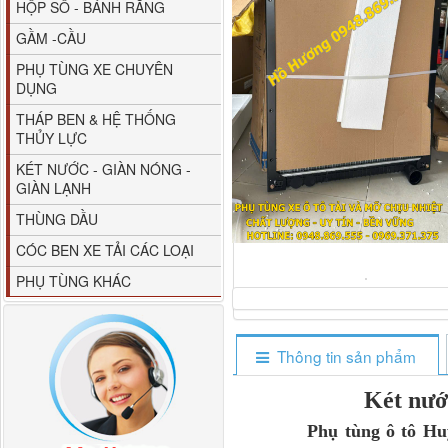
HỘP SỐ - BÁNH RĂNG
GẦM -CẦU
PHỤ TÙNG XE CHUYÊN
DỤNG
THÁP BEN & HỆ THỐNG
THỦY LỰC
80YHCB-60 Bơm xăng
KÉT NƯỚC - GIÀN NÓNG -
dầu 60m3/h...
GIÀN LẠNH
THÙNG DẦU
CÓC BEN XE TẢI CÁC LOẠI
PHỤ TÙNG KHÁC
Thông tin sản phẩm
Két nư
M4610162101A0 Tapbi
Phụ tùng ô tô Hu
cửa Thaco...