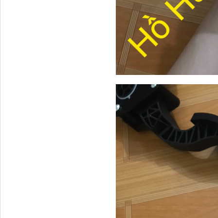
Dí cầu Chenglong dài
tổng 1m9...
Phớt tháp ben HYVA
200-5