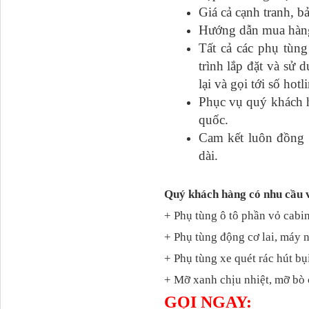
Giá cả cạnh tranh, b
Hướng dẫn mua hàng đ
Tất cả các phụ tu
trình lắp đặt và sư
711W30715-6152 Tổng
lại và gọi tới số hot
côn trên...
Phục vụ quý khách h
quốc.
Cam kết luôn đồng h
dài.
Quý khách hàng có nhu cầu 
+ Phụ tùng ô tô phần vỏ cabin
+ Phụ tùng động cơ lai, máy 
+ Phụ tùng xe quét rác hút bụ
Bô xả động cơ lai
+ Mỡ xanh chịu nhiệt, mỡ bò 
GỌI NGAY: