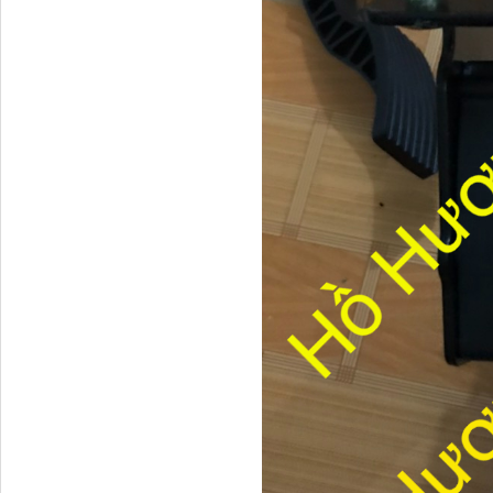
Tapbi cửa Thaco Auman
C300
Đèn pha Dongfeng KL