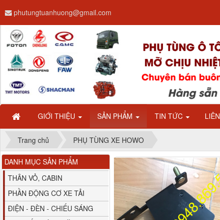
phutungtuanhuong@gmail.com
Dây ga CAMC H08 dài
2.68m
GIỚI THIỆU
SẢN PHẨM
TIN TỨC
LIÊ
Trang chủ
PHỤ TÙNG XE HOWO
DANH MỤC SẢN PHẨM
Bình nước phụ
Chenglong hải âu...
THÂN VỎ, CABIN
PHẦN ĐỘNG CƠ XE TẢI
ĐIỆN - ĐÈN - CHIẾU SÁNG