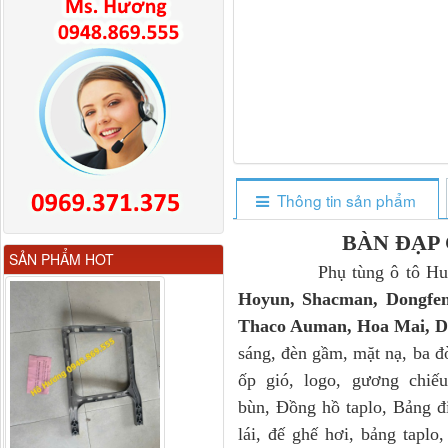
Thông tin sản phẩm
BÀN ĐẠP
Gương chiếu hậu FAW
SẢN PHẨM HOT
JH6 có sấy...
Phụ tùng ô tô Huyền Phá
Hoyun, Shacman, Dongfe
Thaco Auman, Hoa Mai, Do
sáng, đèn gầm, mặt nạ, ba đơ
ốp gió, logo, gương chiếu
bùn, Đồng hồ taplo, Bảng điê
lái, đế ghế hơi, bảng tapl