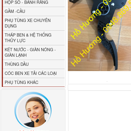
HỘP SỐ - BÁNH RĂNG
GẦM -CẦU
PHỤ TÙNG XE CHUYÊN
DỤNG
THÁP BEN & HỆ THỐNG
THỦY LỰC
80YHCB-60 Bơm xăng
KÉT NƯỚC - GIÀN NÓNG -
dầu 60m3/h...
GIÀN LẠNH
THÙNG DẦU
CÓC BEN XE TẢI CÁC LOẠI
PHỤ TÙNG KHÁC
M4610162101A0 Tapbi
cửa Thaco...