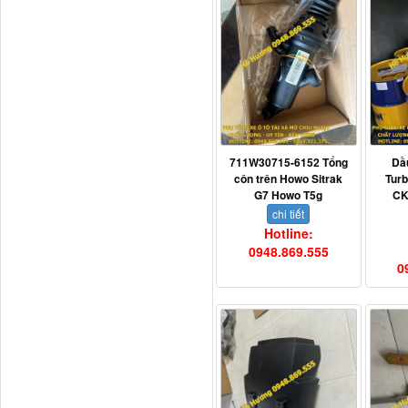
Thaco...
711W30715-6152 Tổng
Dầ
côn trên Howo Sitrak
Tur
G7 Howo T5g
CK
chi tiết
Hotline:
Chắn bùn Thaco Auman
0948.869.555
FV400
0