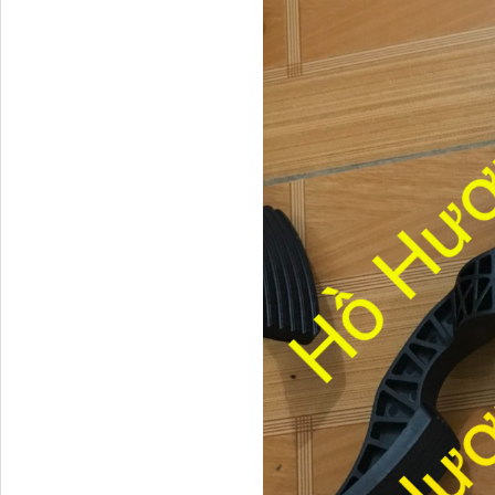
H4502A01120A0 Trục lật
cabin...