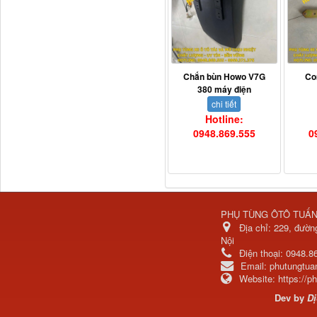
Bơm nước động cơ lai
ZH4102
Chắn bùn Howo V7G
Co
380 máy điện
chi tiết
Hotline:
0948.869.555
0
PHỤ TÙNG ÔTÔ TUẤ
Địa chỉ:
229, đườn
Nội
Bầu lọc gió (bầu bô e)
Điện thoại:
0948.8
động cơ...
Email:
phutungtu
Website:
https://
Dev by
Dị