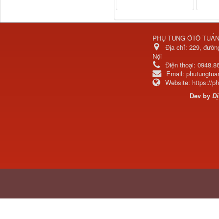
Thaco...
PHỤ TÙNG ÔTÔ TUẤ
Địa chỉ:
229, đườn
Nội
Điện thoại:
0948.8
Email:
phutungtu
Website:
https://
Dev by
Dị
Chắn bùn Thaco Auman
FV400