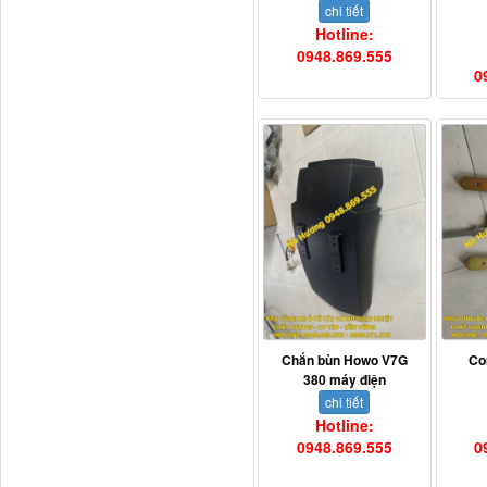
chi tiết
Hotline:
0948.869.555
0
3800010-T0141 Đồng hồ
taplo...
Chắn bùn Howo V7G
Co
380 máy điện
chi tiết
Hotline:
0948.869.555
0
Vè cua lốp liền bậc