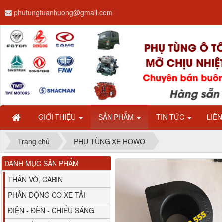
phutungtuanhuong@gmail.com
Dây ga CAMC H08 dài
2.68m
GIỚI THIỆU
SẢN PHẨM
TIN TỨC
LIÊ
Trang chủ
PHỤ TÙNG XE HOWO
DANH MỤC SẢN PHẨM
Bình nước phụ
Chenglong hải âu...
THÂN VỎ, CABIN
PHẦN ĐỘNG CƠ XE TẢI
ĐIỆN - ĐÈN - CHIẾU SÁNG