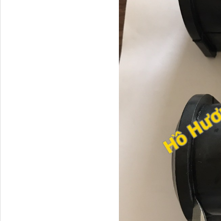
Dí cầu Chenglong dài
tổng 1m9...
Phớt tháp ben HYVA
200-5