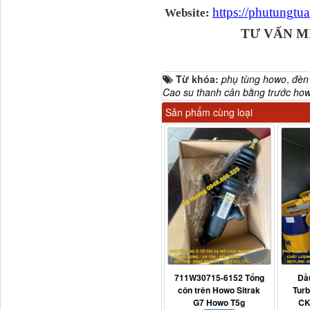
https://phutungt
Website:
TƯ VẤN M
711W30715-6152 Tổng
Từ khóa:
phụ tùng howo
,
đèn
côn trên...
Cao su thanh cân bằng trước 
Sản phẩm cùng loại
Bô xả động cơ lai
711W30715-6152 Tổng
Dầ
côn trên Howo Sitrak
Tur
G7 Howo T5g
CK