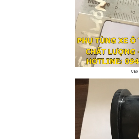
Tapbi cửa Thaco Auman
C300
Cao 
Đèn pha Dongfeng KL