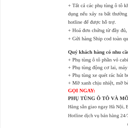
+
Tất cả các phụ tùng ô tô 
Ba đờ sốc Trường Giang
9 tấn 2...
dụng nếu xảy ra bất thường 
hotline để được hỗ trợ.
+ Hoá đơn chứng từ đầy đủ, 
+ Gửi hàng Ship cod toàn qu
Quý khách hàng có nhu cầ
+ Phụ tùng ô tô phần vỏ cab
+ Phụ tùng động cơ lai, má
+ Phụ tùng xe quét rác hút b
+ Mỡ xanh chịu nhiệt, mỡ b
H0340030302A0 Bơm
trợ lực lái...
GỌI NGAY:
PHỤ TÙNG Ô TÔ VÀ M
Hàng sẵn giao ngay Hà Nội, 
Hotline dịch vụ bán hàng 24/