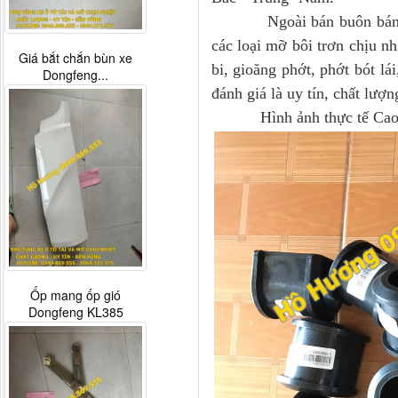
Ngoài bán buôn bán lẻ ph
các loại mỡ bôi trơn chịu nh
Giá bắt chắn bùn xe
bi, gioăng phớt, phớt bót l
Dongfeng...
đánh giá là uy tín, chất lượ
Hình ảnh thực tế Cao su
Ốp mang ốp gió
Dongfeng KL385