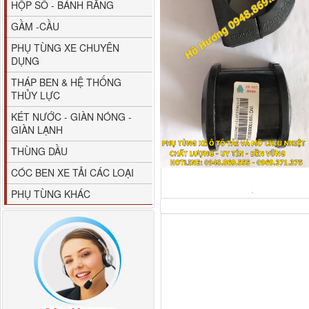
HỘP SỐ - BÁNH RĂNG
GẦM -CẦU
PHỤ TÙNG XE CHUYÊN
DỤNG
THÁP BEN & HỆ THỐNG
THỦY LỰC
80YHCB-60 Bơm xăng
KÉT NƯỚC - GIÀN NÓNG -
dầu 60m3/h...
GIÀN LẠNH
THÙNG DẦU
CÓC BEN XE TẢI CÁC LOẠI
PHỤ TÙNG KHÁC
M4610162101A0 Tapbi
cửa Thaco...