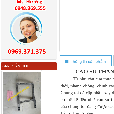
Thông tin sản phẩm
Gương chiếu hậu FAW
SẢN PHẨM HOT
JH6 có sấy...
CAO SU THA
Từ nhu cầu của thực tiễn
thời, nhanh chóng, chính xá
Chúng tôi đã cập nhật, xây 
có thể kể đến như
cao su 
của chúng tôi đang được các
Bắc - Trung- Nam.