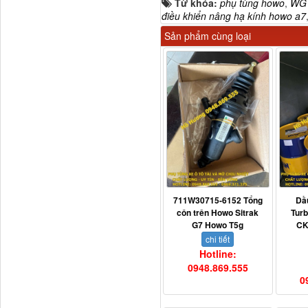
Từ khóa:
phụ tùng howo
,
WG1
điều khiển nâng hạ kính howo a7
Sản phẩm cùng loại
Tapbi cửa Thaco Auman
C300
711W30715-6152 Tổng
Dầ
côn trên Howo Sitrak
Tur
Đèn pha Dongfeng KL
G7 Howo T5g
CK
chi tiết
Hotline:
0948.869.555
0