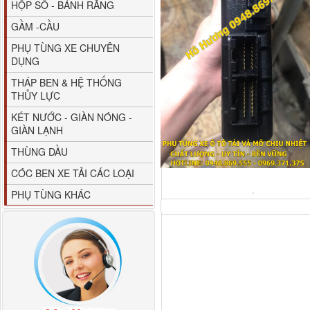
HỘP SỐ - BÁNH RĂNG
GẦM -CẦU
PHỤ TÙNG XE CHUYÊN
DỤNG
THÁP BEN & HỆ THỐNG
THỦY LỰC
80YHCB-60 Bơm xăng
KÉT NƯỚC - GIÀN NÓNG -
dầu 60m3/h...
GIÀN LẠNH
THÙNG DẦU
CÓC BEN XE TẢI CÁC LOẠI
PHỤ TÙNG KHÁC
M4610162101A0 Tapbi
cửa Thaco...