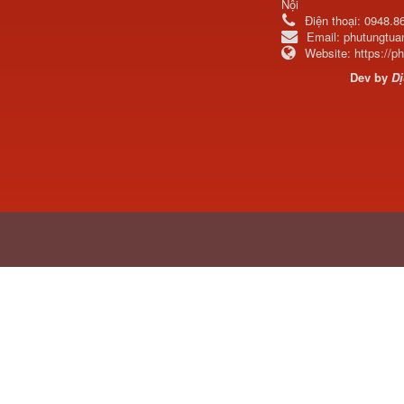
Nội
Điện thoại:
0948.8
Email:
phutungtu
Website:
https://
Dev by
Dị
H4502A01120A0 Trục lật
cabin...