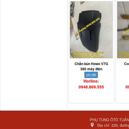
Dí cầu Chenglong dài
tổng 1m9...
Chắn bùn Howo V7G
Co
380 máy điện
chi tiết
Hotline:
0948.869.555
0
Phớt tháp ben HYVA
200-5
PHỤ TÙNG ÔTÔ TUẤ
Địa chỉ:
229, đườn