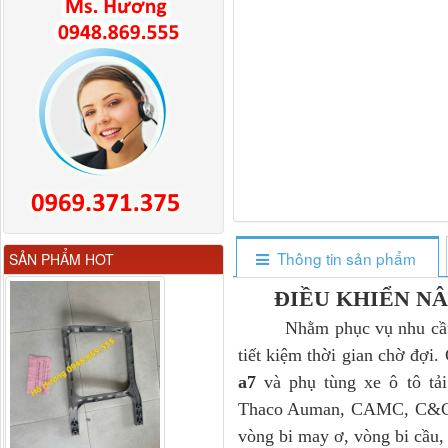
Gương chiếu hậu FAW
Thông tin sản phẩm
SẢN PHẨM HOT
JH6 có sấy...
ĐIỀU KHIỂN NÂ
Nhằm phục vụ nhu cầu sửa
tiết kiệm thời gian chờ đợi
a7
và phụ tùng xe ô tô tả
Thaco Auman, CAMC, C&C , g
vòng bi may ơ, vòng bi cầu, 