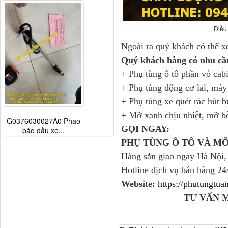
Điều
Ngoài ra quý khách có thể 
Quý khách hàng có nhu cầ
+ Phụ tùng ô tô phần vỏ cab
+ Phụ tùng động cơ lai, má
+ Phụ tùng xe quét rác hút b
+ Mỡ xanh chịu nhiệt, mỡ b
G0376030027A0 Phao
GỌI NGAY:
báo dầu xe...
PHỤ TÙNG Ô TÔ VÀ M
Hàng sẵn giao ngay Hà Nội,
Hotline dịch vụ bán hàng 24
Website:
https://phutungtu
TƯ VẤN 