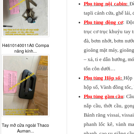
Phụ tùng nội cabin:
Đô
tapli cánh cửa, ghế lái
Phụ tùng động cơ
: Độ
trục cơ trục khuỷu tay t
đà, bơm nhớt, bơm nước,
H4610140011A0 Compa
gioăng mặt máy, gioăng 
nâng kính...
– xả, ti e dẫn hướng, m
tổn côn dưới…
Phụ tùng Hộp số:
Hộp 
hộp số, Vành đồng tố
Phụ tùng gầm cầu
: Cầ
nắp cầu, thớt cầu, gọn
Bánh răng vissai, vissai t
phanh lốc kê, vành ma
Tay mở cửa ngoài Thaco
Auman...
phanh, cao su giằng cầu