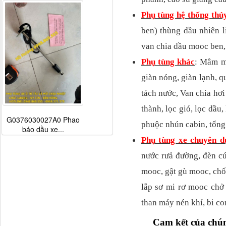
Phụ tùng hệ thống thủ
ben) thùng dầu nhiên l
van chia dầu mooc ben, v
Phụ tùng khác
: Mâm mo
giàn nóng, giàn lạnh, qua
tách nước, Van chia hơ
thành, lọc gió, lọc dầu, 
G0376030027A0 Phao
phuộc nhún cabin, tổn
báo dầu xe...
Phụ tùng xe chuyên d
nước rưả đường, đèn 
mooc, gật gù mooc, chốt
lắp sơ mi rơ mooc chở 
than máy nén khí, bi c
Cam kết của chún