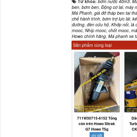
Từ khóa:
bơm nước 40m3
,
Má
ben
,
bơm ben
,
Động cơ lai
,
máy n
Má Phanh
,
giá đỡ tháp ben tai th
chế hành trình
,
bơm trợ lực lái
,
ke
đường
,
đèn cứu hộ
,
Khớp nối
,
lá
mooc
,
Nhíp mooc
,
chốt mooc
,
má
Howo chính hãng
,
Má phanh xe t
Dí cầu Chenglong dài
tổng 1m9...
Sản phẩm cùng loại
711W30715-6152 Tổng
Dầ
Phớt tháp ben HYVA
côn trên Howo Sitrak
Tur
200-5
G7 Howo T5g
CK
chi tiết