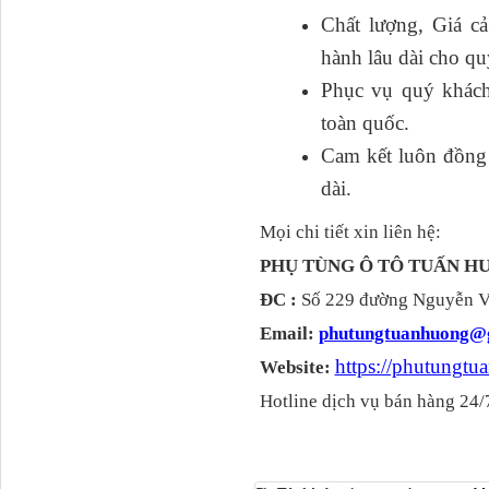
Chất lượng, Giá cả
hành lâu dài cho qu
Tapbi cửa Thaco Auman
C300
Phục vụ quý khách
toàn quốc.
Cam kết luôn đồng h
dài.
Mọi chi tiết xin liên hệ:
PHỤ TÙNG Ô TÔ TUẤN 
ĐC :
Số 229 đường Nguyễn Vă
Email:
phutungtuanhuong@
Đèn pha Dongfeng KL
https://phutungt
Website:
Hotline dịch vụ bán hàng 24/