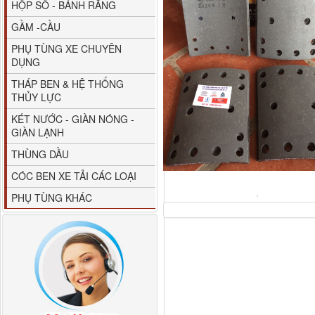
HỘP SỐ - BÁNH RĂNG
GẦM -CẦU
PHỤ TÙNG XE CHUYÊN
DỤNG
THÁP BEN & HỆ THỐNG
THỦY LỰC
80YHCB-60 Bơm xăng
KÉT NƯỚC - GIÀN NÓNG -
dầu 60m3/h...
GIÀN LẠNH
THÙNG DẦU
CÓC BEN XE TẢI CÁC LOẠI
PHỤ TÙNG KHÁC
M4610162101A0 Tapbi
cửa Thaco...