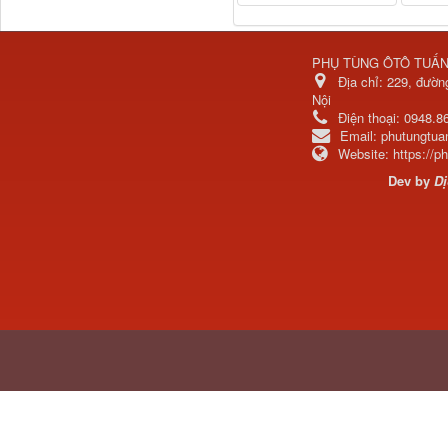
Ba đờ sốc Trường Giang
9 tấn 2...
PHỤ TÙNG ÔTÔ TUẤ
Địa chỉ:
229, đườn
Nội
Điện thoại:
0948.8
Email:
phutungtu
Website:
https://
Dev by
Dị
H0340030302A0 Bơm
trợ lực lái...