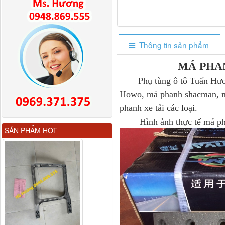
Thông tin sản phẩm
MÁ PHA
Phụ tùng ô tô Tuấn Hươ
Howo, má phanh shacman, m
phanh xe tải các loại.
Hình ảnh thực tế má ph
Gương chiếu hậu FAW
SẢN PHẨM HOT
JH6 có sấy...