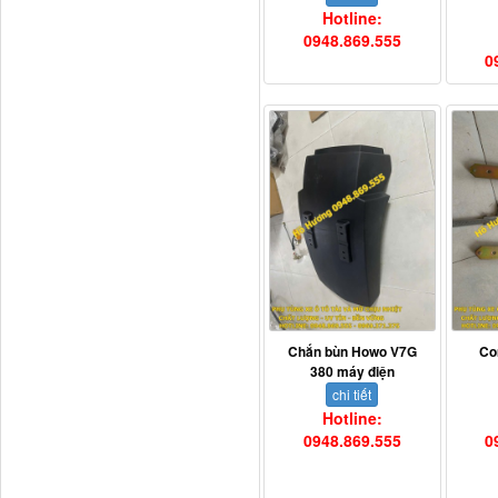
Hotline:
0948.869.555
0
H4502A01120A0 Trục lật
cabin...
Chắn bùn Howo V7G
Co
380 máy điện
chi tiết
Hotline:
0948.869.555
0