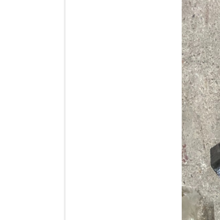
Dí cầu Chenglong dài
tổng 1m9...
Phớt tháp ben HYVA
200-5