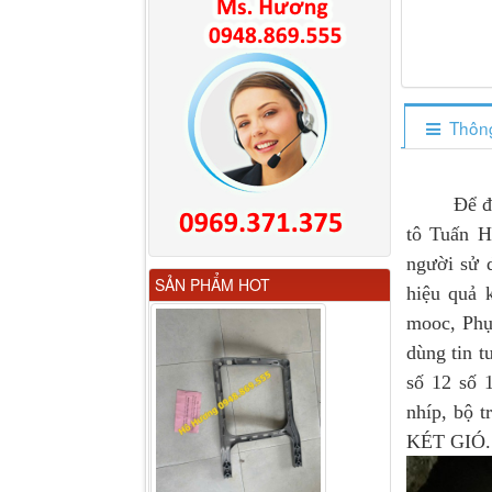
Thông
Để đá
tô Tuấn H
người sử 
Gương chiếu hậu FAW
SẢN PHẨM HOT
JH6 có sấy...
hiệu quả 
mooc, Phụ 
dùng tin 
số 12 số 
nhíp, bộ 
KÉT GIÓ..