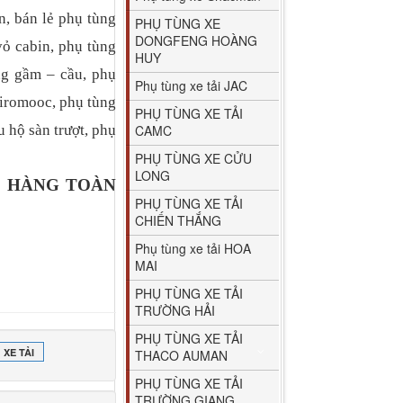
, bán lẻ phụ tùng
PHỤ TÙNG XE
DONGFENG HOÀNG
ỏ cabin, phụ tùng
HUY
ùng gầm – cầu, phụ
Phụ tùng xe tải JAC
iromooc, phụ tùng
PHỤ TÙNG XE TẢI
u hộ sàn trượt, phụ
CAMC
PHỤ TÙNG XE CỬU
LONG
O HÀNG TOÀN
PHỤ TÙNG XE TẢI
CHIẾN THẮNG
Phụ tùng xe tải HOA
MAI
PHỤ TÙNG XE TẢI
TRƯỜNG HẢI
PHỤ TÙNG XE TẢI
XE TẢI
THACO AUMAN
PHỤ TÙNG XE TẢI
TRƯỜNG GIANG