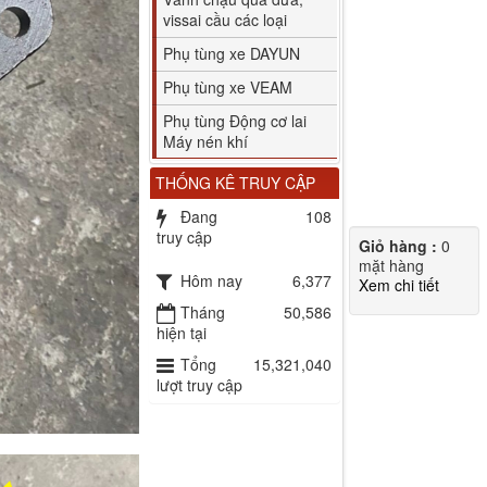
vissai cầu các loại
Phụ tùng xe DAYUN
Phụ tùng xe VEAM
Phụ tùng Động cơ lai
Máy nén khí
THỐNG KÊ TRUY CẬP
Đang
108
truy cập
Giỏ hàng :
0
mặt hàng
Hôm nay
6,377
Xem chi tiết
Tháng
50,586
hiện tại
Tổng
15,321,040
lượt truy cập