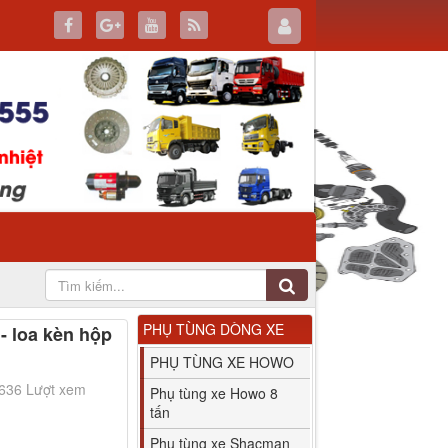
PHỤ TÙNG DÒNG XE
- loa kèn hộp
PHỤ TÙNG XE HOWO
3636 Lượt xem
Phụ tùng xe Howo 8
tấn
Phụ tùng xe Shacman