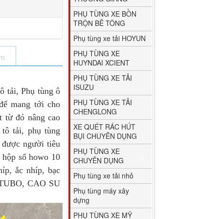
PHỤ TÙNG XE BỒN
TRỘN BÊ TÔNG
Phụ tùng xe tải HOYUN
PHỤ TÙNG XE
ẩm
HUYNDAI XCIENT
PHỤ TÙNG XE TẢI
ISUZU
 tải, Phụ tùng ô
PHỤ TÙNG XE TẢI
 để mang tới cho
CHENGLONG
t từ đó nâng cao
XE QUÉT RÁC HÚT
tô tải, phụ tùng
BỤI CHUYÊN DỤNG
 được người tiêu
PHỤ TÙNG XE
, hộp số howo 10
CHUYÊN DỤNG
p, ắc nhíp, bạc
Phụ tùng xe tải nhỏ
tốc TUBO, CAO SU
Phụ tùng máy xây
dựng
PHỤ TÙNG XE MỸ