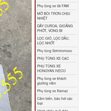
Phụ tùng xe tải FAW
MỠ BÔI TRƠN CHỊU
NHIỆT
DÂY CUROA, GIOĂNG
PHỚT, VÒNG BI
LỌC GIÓ, LỌC DẦU,
LỌC NHỚT
Phụ tùng Sơmiromooc
PHỤ TÙNG XE C&C
PHỤ TÙNG XE
HONGYAN IVECO
Phụ tùng xe khách
giường nằm
Phụ tùng xe Kamaz
Cảm biến, báo hơi các
loại
Vành chậu quả dứa,