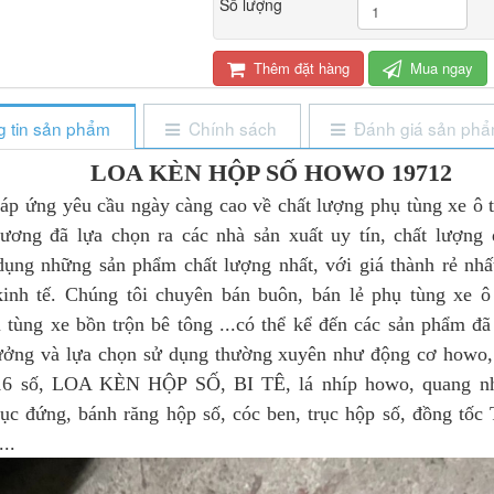
Số lượng
Thêm đặt hàng
Mua ngay
 tin sản phẩm
Chính sách
Đánh giá sản ph
LOA KÈN HỘP SỐ HOWO 19712
p ứng yêu cầu ngày càng cao về chất lượng phụ tùng xe ô tô
ương đã lựa chọn ra các nhà sản xuất uy tín, chất lượng
dụng những sản phẩm chất lượng nhất, với giá thành rẻ nhấ
kinh tế. Chúng tôi chuyên bán buôn, bán lẻ phụ tùng xe ô 
tùng xe bồn trộn bê tông ...có thể kể đến các sản phẩm đã
tưởng và lựa chọn sử dụng thường xuyên như động cơ howo
16 số, LOA KÈN HỘP SỐ, BI TÊ, lá nhíp howo, quang nhí
trục đứng, bánh răng hộp số, cóc ben, trục hộp số, đồng 
..