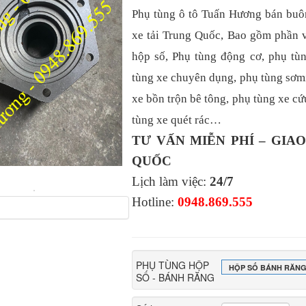
Phụ tùng ô tô Tuấn Hương bán buôn
xe tải Trung Quốc, Bao gồm phần v
hộp số, Phụ tùng động cơ, phụ t
tùng xe chuyên dụng, phụ tùng sơm
xe bồn trộn bê tông, phụ tùng xe cứ
tùng xe quét rác…
TƯ VẤN MIỄN PHÍ – GIA
QUỐC
Lịch làm việc:
24/7
Hotline:
0948.869.555
PHỤ TÙNG HỘP
HỘP SỐ BÁNH RĂNG 
SỐ - BÁNH RĂNG