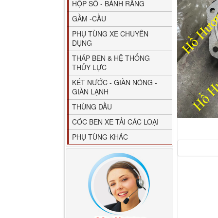
HỘP SỐ - BÁNH RĂNG
GẦM -CẦU
PHỤ TÙNG XE CHUYÊN
DỤNG
THÁP BEN & HỆ THỐNG
THỦY LỰC
80YHCB-60 Bơm xăng
KÉT NƯỚC - GIÀN NÓNG -
dầu 60m3/h...
GIÀN LẠNH
THÙNG DẦU
CÓC BEN XE TẢI CÁC LOẠI
PHỤ TÙNG KHÁC
M4610162101A0 Tapbi
cửa Thaco...