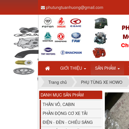
phutungtuanhuong@gmail.com
Dây ga CAMC H08 dài
2.68m
GIỚI THIỆU
SẢN PHẨM
Trang chủ
PHỤ TÙNG XE HOWO
DANH MỤC SẢN PHẨM
Bình nước phụ
Chenglong hải âu...
THÂN VỎ, CABIN
PHẦN ĐỘNG CƠ XE TẢI
ĐIỆN - ĐÈN - CHIẾU SÁNG