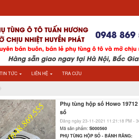
TIN TỨC
LIÊN HỆ
TRA CỨU
Phụ tùng hộp số Howo 19712 
số
Đăng ngày 23-11-2021 11:21:18 PM - 
Mã sản phẩm:
S000560
PHỤ TÙNG HỘP SỐ - BÁNH RĂNG: