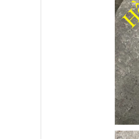
Tapbi cửa Thaco Auman
C300
Đèn pha Dongfeng KL