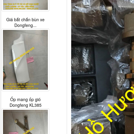
Giá bắt chắn bùn xe
Dongfeng...
Ốp mang ốp gió
Dongfeng KL385