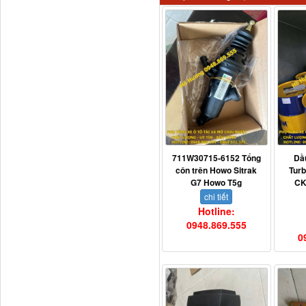
H4502A01120A0 Trục lật
cabin...
711W30715-6152 Tổng
Dầ
côn trên Howo Sitrak
Tur
G7 Howo T5g
CK
chi tiết
Hotline:
0948.869.555
0