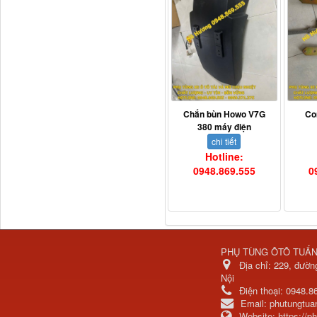
Ba đờ sốc Trường Giang
9 tấn 2...
Chắn bùn Howo V7G
Co
380 máy điện
chi tiết
Hotline:
0948.869.555
0
H0340030302A0 Bơm
trợ lực lái...
PHỤ TÙNG ÔTÔ TUẤ
Địa chỉ:
229, đườn
Nội
Điện thoại:
0948.8
Email:
phutungtu
Website:
https://