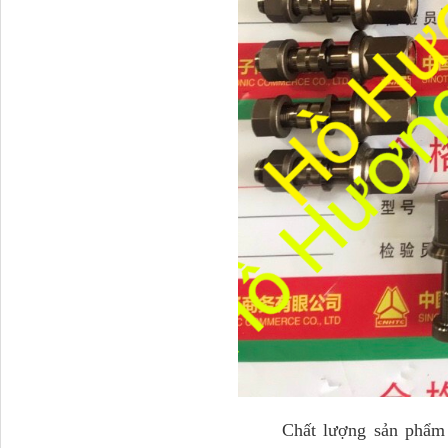
Tapbi cửa Thaco Auman
C300
Đèn pha Dongfeng KL
Chất lượng sản phẩm ngà