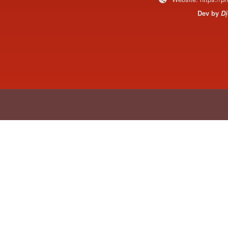
Dev by
Dị
711W30715-6152 Tổng
côn trên...
Bô xả động cơ lai