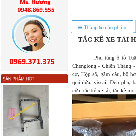
Thông tin sản phẩm
TẮC KÊ XE TẢI 
Phụ tùng ô tô Tuấn Hư
Chenglong - Chiến Thắng 
cơ, Hộp số, gầm cầu, bộ hơi
Gương chiếu hậu FAW
SẢN PHẨM HOT
JH6 có sấy...
quả dứa, vissai, Đèn pha, 
cửa, tắc kê xe tải, tắc kê mo