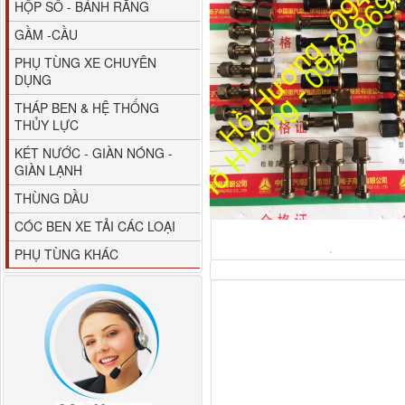
HỘP SỐ - BÁNH RĂNG
GẦM -CẦU
PHỤ TÙNG XE CHUYÊN
DỤNG
THÁP BEN & HỆ THỐNG
THỦY LỰC
80YHCB-60 Bơm xăng
KÉT NƯỚC - GIÀN NÓNG -
dầu 60m3/h...
GIÀN LẠNH
THÙNG DẦU
CÓC BEN XE TẢI CÁC LOẠI
PHỤ TÙNG KHÁC
M4610162101A0 Tapbi
cửa Thaco...