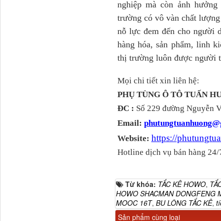
nghiệp mà còn ảnh hưởng đ
trường có vô vàn chất lượn
nỗ lực đem đến cho người d
hàng hóa, sản phẩm, linh ki
thị trường luôn được người
Dí cầu Chenglong dài
tổng 1m9...
Mọi chi tiết xin liên hệ:
PHỤ TÙNG Ô TÔ TUẤN 
ĐC :
Số 229 đường Nguyễn Vă
Email:
phutungtuanhuong@
https://phutungt
Website:
Hotline dịch vụ bán hàng 24/
Từ khóa:
TẮC KÊ HOWO
,
TẮ
Phớt tháp ben HYVA
HOWO SHACMAN DONGFENG M
200-5
MOOC 16T
,
BU LÔNG TẮC KÊ
,
t
Sản phẩm cùng loại