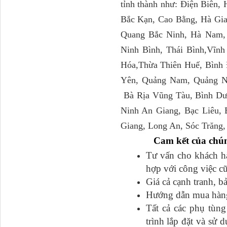
tỉnh thành như: Điện Biên,
Bắc Kạn, Cao Bằng, Hà Gia
Tapbi cửa Thaco Auman
Quang Bắc Ninh, Hà Nam,
C300
Ninh Bình, Thái Bình,Vĩnh
Hóa,Thừa Thiên Huế, Bình 
Yên, Quảng Nam, Quảng N
Bà Rịa Vũng Tàu, Bình Dư
Ninh An Giang, Bạc Liêu,
Giang, Long An, Sóc Trăng,
Cam kết của chún
Tư vấn cho khách hàn
Đèn pha Dongfeng KL
hợp với công việc c
Giá cả cạnh tranh, b
Hướng dẫn mua hàng đ
Tất cả các phụ tu
trình lắp đặt và sư