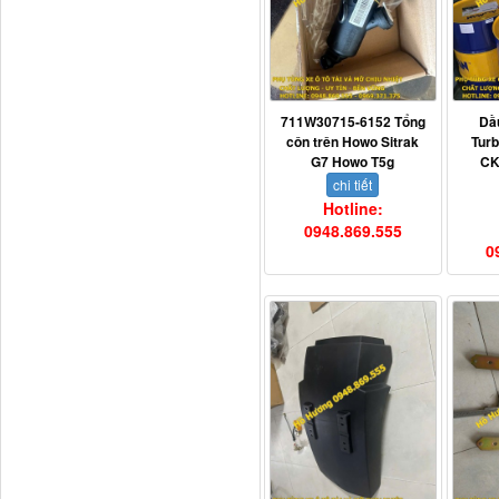
Ba đờ sốc Trường Giang
9 tấn 2...
711W30715-6152 Tổng
Dầ
côn trên Howo Sitrak
Tur
G7 Howo T5g
CK
chi tiết
Hotline:
0948.869.555
0
H0340030302A0 Bơm
trợ lực lái...