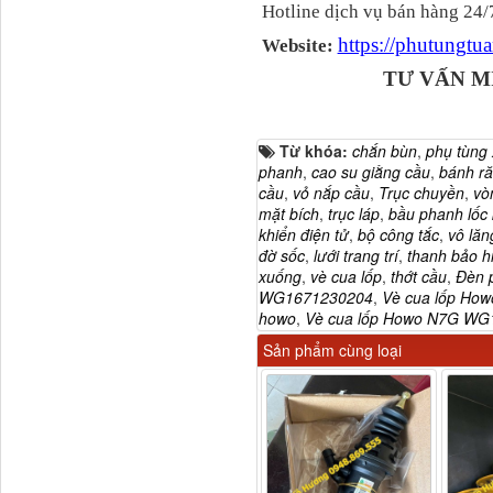
Hotline dịch vụ bán hàng 24/
https://phutungt
Website:
TƯ VẤN M
Từ khóa:
chắn bùn
,
phụ tùng
phanh
,
cao su giằng cầu
,
bánh ră
cầu
,
vỏ nắp cầu
,
Trục chuyền
,
vò
mặt bích
,
trục láp
,
bầu phanh lốc
H4502A01120A0 Trục lật
khiển điện tử
,
bộ công tắc
,
vô lăn
cabin...
đờ sốc
,
lưới trang trí
,
thanh bảo h
xuống
,
vè cua lốp
,
thớt cầu
,
Đèn p
WG1671230204
,
Vè cua lốp Ho
howo
,
Vè cua lốp Howo N7G WG
Sản phẩm cùng loại