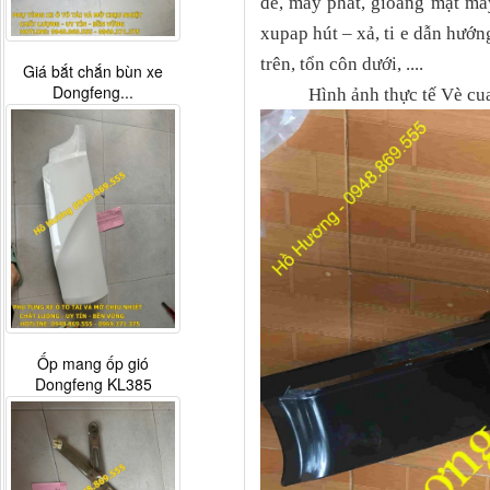
đề, máy phát, gioăng mặt má
xupap hút – xả, ti e dẫn hướ
trên, tổn côn dưới, ....
Giá bắt chắn bùn xe
Dongfeng...
Hình ảnh thực tế Vè cua
Ốp mang ốp gió
Dongfeng KL385