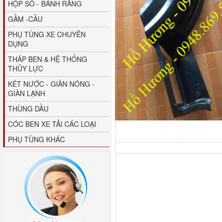
HỘP SỐ - BÁNH RĂNG
GẦM -CẦU
PHỤ TÙNG XE CHUYÊN
DỤNG
THÁP BEN & HỆ THỐNG
THỦY LỰC
80YHCB-60 Bơm xăng
KÉT NƯỚC - GIÀN NÓNG -
dầu 60m3/h...
GIÀN LẠNH
THÙNG DẦU
CÓC BEN XE TẢI CÁC LOẠI
PHỤ TÙNG KHÁC
M4610162101A0 Tapbi
cửa Thaco...