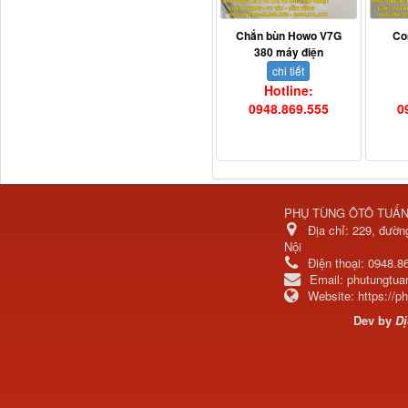
Chắn bùn Howo V7G
Co
380 máy điện
chi tiết
Hotline:
711W30715-6152 Tổng
0948.869.555
0
côn trên...
PHỤ TÙNG ÔTÔ TUẤ
Địa chỉ:
229, đườn
Nội
Điện thoại:
0948.8
Email:
phutungtu
Website:
https://
Dev by
Dị
Bô xả động cơ lai