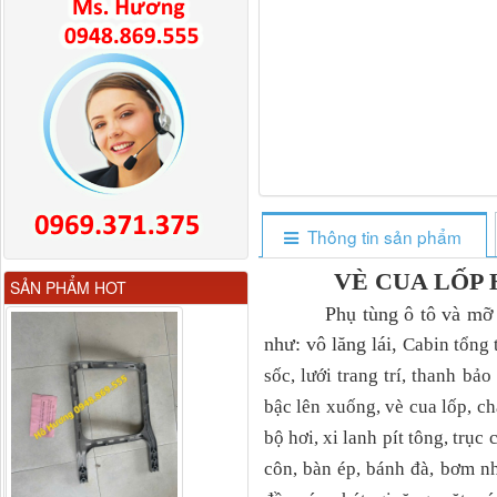
Thông tin sản phẩm
Gương chiếu hậu FAW
VÈ CUA LỐP 
SẢN PHẨM HOT
JH6 có sấy...
Phụ tùng ô tô và mỡ chị
như: vô lăng lái,
Cabin tổng 
sốc, lưới trang trí, thanh bả
bậc lên xuống, vè cua lốp, 
bộ hơi, xi lanh pít tông, trục 
côn, bàn ép, bánh đà, bơm n