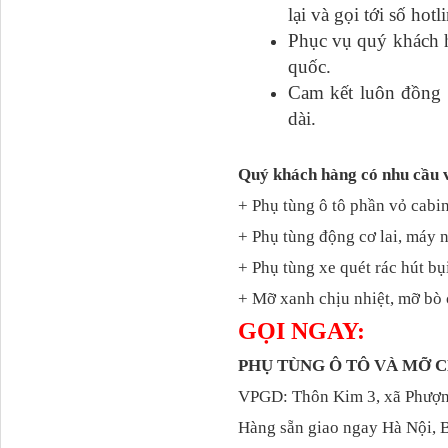
lại và gọi tới số hot
Phục vụ quý khách h
quốc.
Cam kết luôn đồng h
dài.
Dí cầu Chenglong dài
tổng 1m9...
Quý khách hàng có nhu cầu 
+ Phụ tùng ô tô phần vỏ cabin
+ Phụ tùng động cơ lai, máy 
+ Phụ tùng xe quét rác hút bụ
+ Mỡ xanh chịu nhiệt, mỡ bò 
GỌI NGAY:
PHỤ TÙNG Ô TÔ VÀ MỠ
Phớt tháp ben HYVA
VPGD: Thôn Kim 3, xã Phượng
200-5
Hàng sẵn giao ngay Hà Nội, 