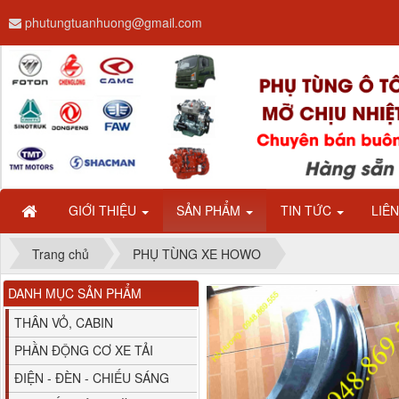
phutungtuanhuong@gmail.com
Dây ga CAMC H08 dài
2.68m
GIỚI THIỆU
SẢN PHẨM
TIN TỨC
LIÊ
Trang chủ
PHỤ TÙNG XE HOWO
DANH MỤC SẢN PHẨM
Bình nước phụ
Chenglong hải âu...
THÂN VỎ, CABIN
PHẦN ĐỘNG CƠ XE TẢI
ĐIỆN - ĐÈN - CHIẾU SÁNG