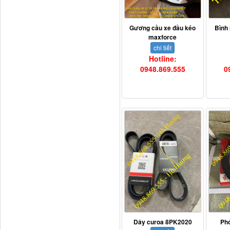
Phớt tháp ben HYVA
Gương cầu xe đầu kéo
Bình
200-5
maxforce
chi tiết
Hotline:
0948.869.555
0
H4502A01120A0 Trục lật
cabin...
Dây curoa 8PK2020
Ph