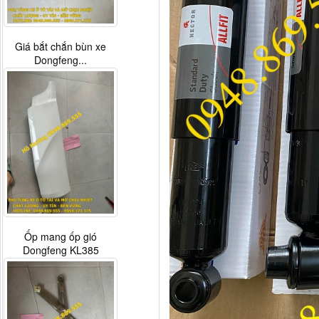
Tay mở cửa ngoài Thaco
Auman...
G0376030027A0 Phao
báo dầu xe...