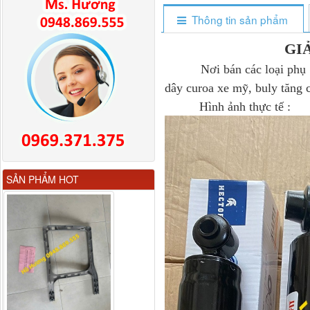
Thông tin sản phẩm
GI
Nơi bán các loại phụ tùng
dây curoa xe mỹ, buly tăng 
Hình ảnh thực tế :
H4610140011A0 Compa
SẢN PHẨM HOT
nâng kính...