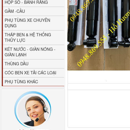
HỘP SỐ - BÁNH RĂNG
GẦM -CẦU
PHỤ TÙNG XE CHUYÊN
DỤNG
THÁP BEN & HỆ THỐNG
THỦY LỰC
Giá bắt chắn bùn xe
KÉT NƯỚC - GIÀN NÓNG -
Dongfeng...
GIÀN LẠNH
THÙNG DẦU
CÓC BEN XE TẢI CÁC LOẠI
PHỤ TÙNG KHÁC
Ốp mang ốp gió
Dongfeng KL385