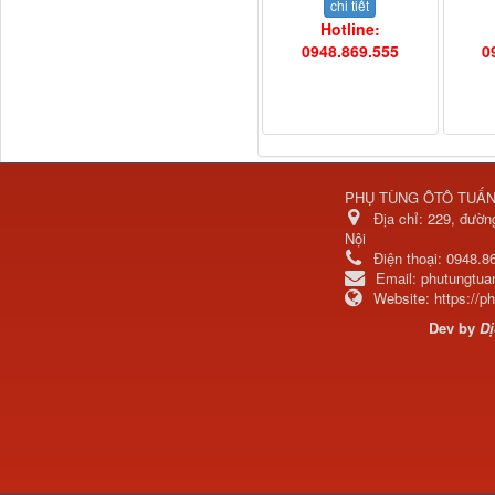
chi tiết
Hotline:
0948.869.555
0
Ba đờ sốc Trường Giang
9 tấn 2...
PHỤ TÙNG ÔTÔ TUẤ
Địa chỉ:
229, đườn
Nội
Điện thoại:
0948.8
Email:
phutungtu
Website:
https://
Dev by
Dị
H0340030302A0 Bơm
trợ lực lái...