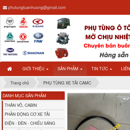
phutungtuanhuong@gmail.com
Dây ga CAMC H08 dài
2.68m
GIỚI THIỆU
SẢN PHẨM
TIN TỨC
LIÊ
Trang chủ
PHỤ TÙNG XE TẢI CAMC
DANH MỤC SẢN PHẨM
Bình nước phụ
Chenglong hải âu...
THÂN VỎ, CABIN
PHẦN ĐỘNG CƠ XE TẢI
ĐIỆN - ĐÈN - CHIẾU SÁNG