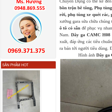
Chuyên Dụng có thể kể đ
bồn trộn bê tông, Phụ tùn
rời, phụ tùng xe quét rác, 
xưởng gara sửa chữa chúng 
ô tô có sẵn
để phục vụ nhan
Nam.
Dây ga CAMC H08 
xuất, đáp ứng các tiêu chuẩ
ra bán tới người tiêu dùng.
Hình ảnh
Dây ga
Gương chiếu hậu FAW
SẢN PHẨM HOT
JH6 có sấy...