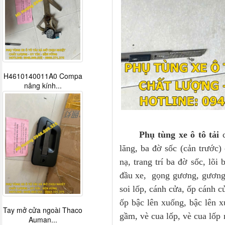
H4610140011A0 Compa
nâng kính...
Phụ tùng xe ô tô tải
lăng, ba đờ sốc (cản trước)
nạ, trang trí ba đờ sốc, lõ
đầu xe, gọng gương, gương 
soi lốp, cánh cửa, ốp cánh c
ốp bậc lên xuống, bậc lên x
Tay mở cửa ngoài Thaco
gầm, vè cua lốp, vè cua lốp 
Auman...