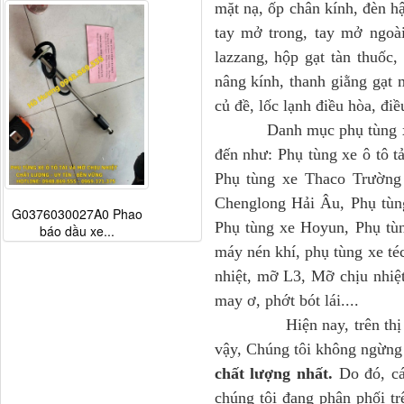
mặt nạ, ốp chân kính, đèn hậ
tay mở trong, tay mở ngoài
lazzang, hộp gạt tàn thuốc,
nâng kính, thanh giằng gạt 
củ đề, lốc lạnh điều hòa, điề
Danh mục phụ tùng xe ô tô
đến như: Phụ tùng xe ô tô 
Phụ tùng xe Thaco Trường
Chenglong Hải Âu, Phụ tùn
G0376030027A0 Phao
Phụ tùng xe Hoyun, Phụ tùn
báo dầu xe...
máy nén khí, phụ tùng xe té
nhiệt, mỡ L3, Mỡ chịu nhiệt
may ơ, phớt bót lái....
Hiện nay, trên thị trườn
vậy, Chúng tôi không ngừn
chất lượng nhất.
Do đó, các
chúng tôi đang phân phối t