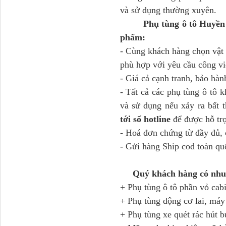
và sử dụng thường xuyên.
Phụ tùng ô tô Huyền 
Tapbi cửa Thaco Auman
phẩm:
C300
- Cùng khách hàng chọn vật
phù hợp với yêu cầu công vi
- Giá cả cạnh tranh, bảo hàn
- Tất cả các phụ tùng ô tô 
và sử dụng nếu xảy ra bất
tới số hotline
để được hỗ tr
- Hoá đơn chứng từ đầy đủ, 
- Gửi hàng Ship cod toàn qu
Đèn pha Dongfeng KL
Quý khách hàng có nhu 
+ Phụ tùng ô tô phần vỏ cab
+ Phụ tùng động cơ lai, má
+ Phụ tùng xe quét rác hút b