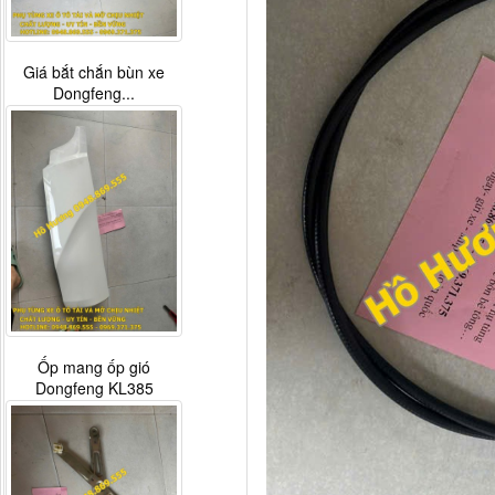
Giá bắt chắn bùn xe
Dongfeng...
Ốp mang ốp gió
Dongfeng KL385