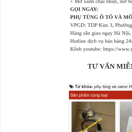
+ Mỡ xanh chịu nhiệt, mỡ b
GỌI NGAY:
PHỤ TÙNG Ô TÔ VÀ M
VPGD: TDP Kim 3, Phường 
Hàng sẵn giao ngay Hà Nội,
Dí cầu Chenglong dài
Hotline dịch vụ bán hàng 2
tổng 1m9...
Kênh youtube: https://ww
TƯ VẤN MIỄ
Từ khóa:
phụ tùng xe camc 
Sản phẩm cùng loại
Phớt tháp ben HYVA
200-5