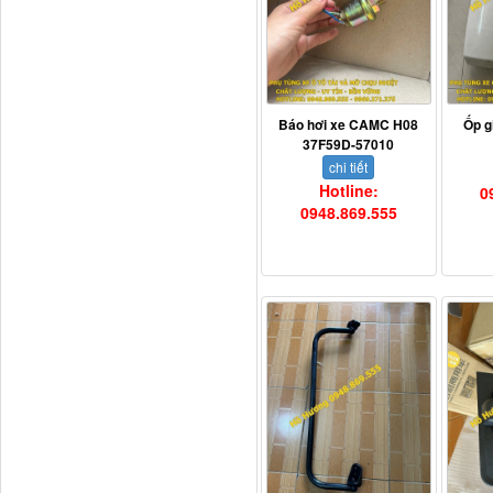
Báo hơi xe CAMC H08
Ốp g
37F59D-57010
chi tiết
Hotline:
0
0948.869.555
H4502A01120A0 Trục lật
cabin...