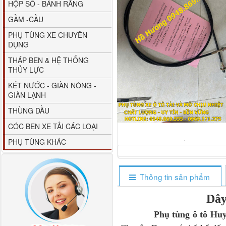
HỘP SỐ - BÁNH RĂNG
GẦM -CẦU
PHỤ TÙNG XE CHUYÊN
DỤNG
THÁP BEN & HỆ THỐNG
THỦY LỰC
80YHCB-60 Bơm xăng
KÉT NƯỚC - GIÀN NÓNG -
dầu 60m3/h...
GIÀN LẠNH
THÙNG DẦU
CÓC BEN XE TẢI CÁC LOẠI
PHỤ TÙNG KHÁC
Thông tin sản phẩm
Dây
Phụ tùng ô tô Hu
M4610162101A0 Tapbi
cửa Thaco...