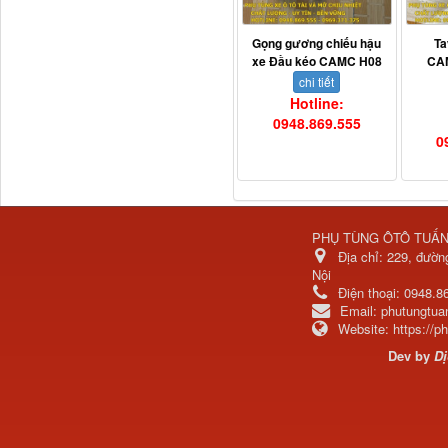
Ba đờ sốc Trường Giang
Gọng gương chiếu hậu
Ta
9 tấn 2...
xe Đầu kéo CAMC H08
CA
chi tiết
Hotline:
0948.869.555
0
PHỤ TÙNG ÔTÔ TUẤ
Địa chỉ:
229, đườn
Nội
Điện thoại:
0948.8
H0340030302A0 Bơm
Email:
phutungtu
trợ lực lái...
Website:
https://
Dev by
Dị