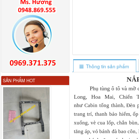
Thông tin sản phẩm
Gương chiếu hậu FAW
NẮP
SẢN PHẨM HOT
JH6 có sấy...
Phụ tùng ô tô và mỡ chị
Long, Hoa Mai, Chiến T
như
Cabin tổng thành, Đèn p
trang trí, thanh bảo hiểm, ố
xuống, vè cua lốp, chắn bùn,
tăng áp, vỏ bánh đà bao côn,