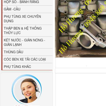
HỘP SỐ - BÁNH RĂNG
GẦM -CẦU
PHỤ TÙNG XE CHUYÊN
DỤNG
THÁP BEN & HỆ THỐNG
THỦY LỰC
80YHCB-60 Bơm xăng
KÉT NƯỚC - GIÀN NÓNG -
dầu 60m3/h...
GIÀN LẠNH
THÙNG DẦU
CÓC BEN XE TẢI CÁC LOẠI
PHỤ TÙNG KHÁC
M4610162101A0 Tapbi
cửa Thaco...