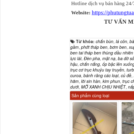
Hotline dịch vụ bán hàng 24/
https://phutungt
Website:
TƯ VẤN M
Từ khóa:
chắn bùn
,
lá côn
,
ba
gầm
,
phớt tháp ben
,
bơm ben
,
xu
ben tai tháp ben thùng dầu nhiên l
lực lái
,
Đèn pha
,
mặt nạ
,
ba đờ sô
H4502A01120A0 Trục lật
hậu
,
chắn nắng
,
ốp bậc lên xuốn
cabin...
trục cơ trục khuỷu tay truyền
,
turb
curoa
,
bánh răng các loại
,
củ đề
,
hãm
,
lõi sin hàn
,
kim phun
,
trục c
dưới
,
MỠ XANH CHỊU NHIỆT
,
nắp
Sản phẩm cùng loại