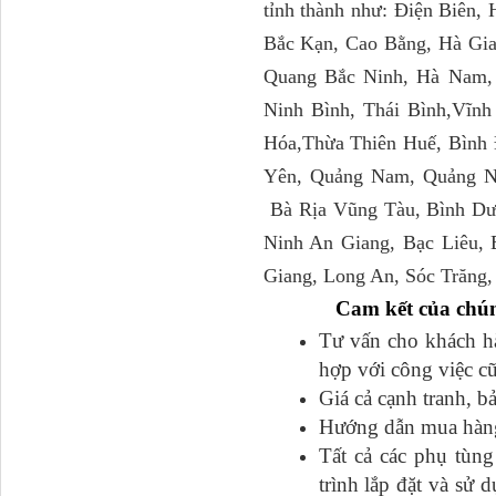
tỉnh thành như: Điện Biên,
Bắc Kạn, Cao Bằng, Hà Gia
Tapbi cửa Thaco Auman
Quang Bắc Ninh, Hà Nam,
C300
Ninh Bình, Thái Bình,Vĩnh
Hóa,Thừa Thiên Huế, Bình 
Yên, Quảng Nam, Quảng N
Bà Rịa Vũng Tàu, Bình Dư
Ninh An Giang, Bạc Liêu,
Giang, Long An, Sóc Trăng,
Cam kết của chún
Tư vấn cho khách hàn
Đèn pha Dongfeng KL
hợp với công việc c
Giá cả cạnh tranh, b
Hướng dẫn mua hàng đ
Tất cả các phụ tu
trình lắp đặt và sư