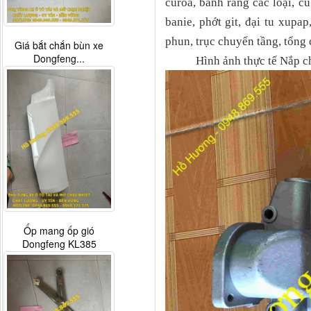
curoa, bánh răng các loại, cu
banie, phớt git, đại tu xupap
phun, trục chuyển tầng, tổng
Giá bắt chắn bùn xe
Dongfeng...
Hình ảnh thực tế Nắp chỉn
Ốp mang ốp gió
Dongfeng KL385