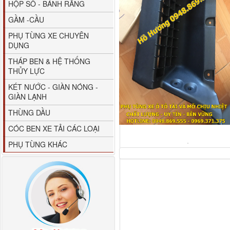
HỘP SỐ - BÁNH RĂNG
GẦM -CẦU
PHỤ TÙNG XE CHUYÊN
DỤNG
THÁP BEN & HỆ THỐNG
THỦY LỰC
80YHCB-60 Bơm xăng
KÉT NƯỚC - GIÀN NÓNG -
dầu 60m3/h...
GIÀN LẠNH
THÙNG DẦU
CÓC BEN XE TẢI CÁC LOẠI
PHỤ TÙNG KHÁC
M4610162101A0 Tapbi
cửa Thaco...