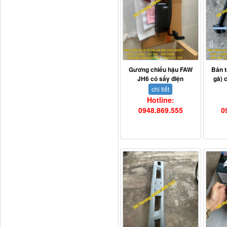
Dí cầu Chenglong dài
Gương chiếu hậu FAW
Bán t
tổng 1m9...
JH6 có sấy điện
gà) 
chi tiết
Hotline:
0948.869.555
0
Phớt tháp ben HYVA
200-5