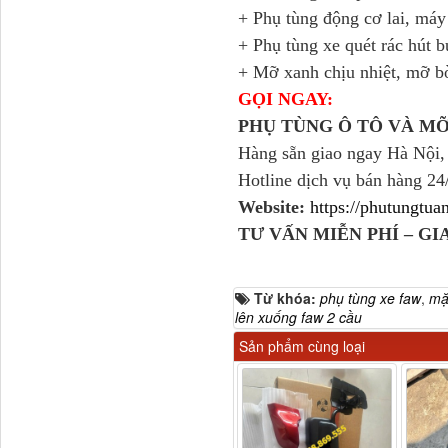
+ Phụ tùng động cơ lai, má
+ Phụ tùng xe quét rác hút b
Tapbi cửa Thaco Auman
+ Mỡ xanh chịu nhiệt, mỡ b
C300
GỌI NGAY:
PHỤ TÙNG Ô TÔ VÀ M
Hàng sẵn giao ngay Hà Nội,
Hotline dịch vụ bán hàng 24
Website:
https://phutungtu
TƯ VẤN MIỄN PHÍ – G
Từ khóa:
phụ tùng xe faw
,
mặ
lên xuống faw 2 cầu
Đèn pha Dongfeng KL
Sản phẩm cùng loại