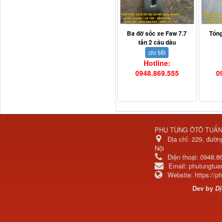
Ba đờ sốc xe Faw 7.7
Tổng
tấn 2 cầu dầu
chi tiết
Hotline:
0948.869.555
0
H4502A01120A0 Trục lật
cabin...
PHỤ TÙNG ÔTÔ TUẤ
Địa chỉ:
229, đườn
Nội
Điện thoại:
0948.8
Email:
phutungtu
Website:
https://
Dev by
Dị