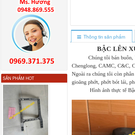
Thông tin sản phẩm
BẬC LÊN X
Chúng tôi bán buôn, bán l
Chenglong, CAMC, C&C, Cửu
Ngoài ra chúng tôi còn phân 
Gương chiếu hậu FAW
SẢN PHẨM HOT
JH6 có sấy...
gioăng phớt, phớt bót lái, ph
Hình ảnh thực tế Bậc lên