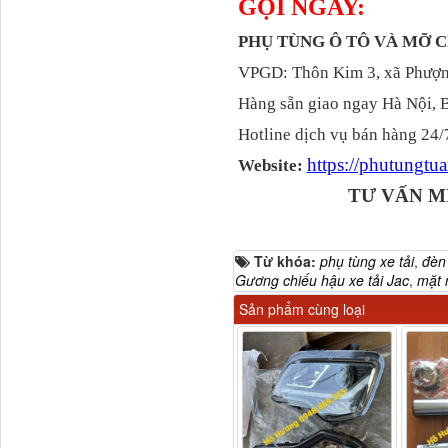
GỌI NGAY:
PHỤ TÙNG Ô TÔ VÀ MỠ
VPGD: Thôn Kim 3, xã Phượng
Hàng sẵn giao ngay Hà Nội, 
Dí cầu Chenglong dài
Hotline dịch vụ bán hàng 24/
tổng 1m9...
https://phutungt
Website:
TƯ VẤN M
Từ khóa:
phụ tùng xe tải
,
đèn
Gương chiếu hậu xe tải Jac
,
mặt 
Sản phẩm cùng loại
Phớt tháp ben HYVA
200-5