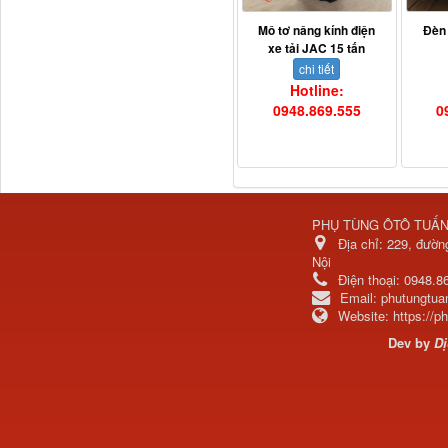
Ba đờ sốc Trường Giang
Mô tơ nâng kính điện
Đèn
9 tấn 2...
xe tải JAC 15 tấn
chi tiết
Hotline:
0948.869.555
0
PHỤ TÙNG ÔTÔ TUẤ
Địa chỉ:
229, đườn
Nội
Điện thoại:
0948.8
H0340030302A0 Bơm
Email:
phutungtu
trợ lực lái...
Website:
https://
Dev by
Dị