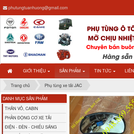
phutungtuanhuong@gmail.com
Dây ga CAMC H08 dài
2.68m
GIỚI THIỆU
SẢN PHẨM
TIN TỨC
LIÊ
Trang chủ
Phụ tùng xe tải JAC
DANH MỤC SẢN PHẨM
Bình nước phụ
Chenglong hải âu...
THÂN VỎ, CABIN
PHẦN ĐỘNG CƠ XE TẢI
ĐIỆN - ĐÈN - CHIẾU SÁNG