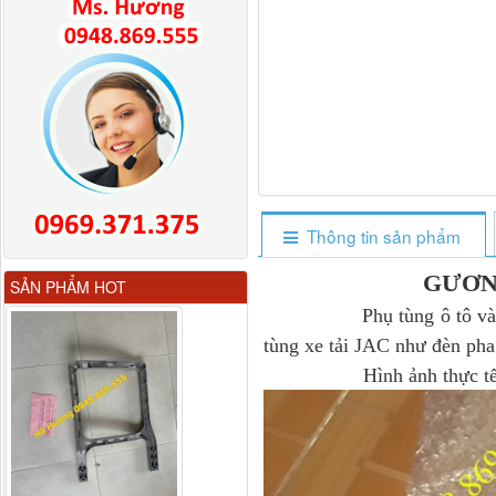
Thông tin sản phẩm
Gương chiếu hậu FAW
GƯƠN
SẢN PHẨM HOT
JH6 có sấy...
Phụ tùng ô tô và mỡ chị
tùng xe tải JAC như đèn pha
Hình ảnh thực t