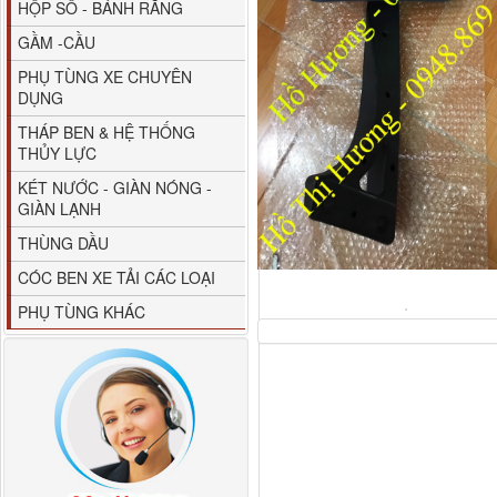
HỘP SỐ - BÁNH RĂNG
GẦM -CẦU
PHỤ TÙNG XE CHUYÊN
DỤNG
THÁP BEN & HỆ THỐNG
THỦY LỰC
80YHCB-60 Bơm xăng
KÉT NƯỚC - GIÀN NÓNG -
dầu 60m3/h...
GIÀN LẠNH
THÙNG DẦU
CÓC BEN XE TẢI CÁC LOẠI
PHỤ TÙNG KHÁC
M4610162101A0 Tapbi
cửa Thaco...