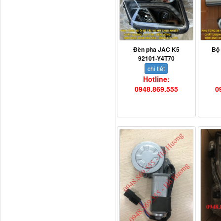
Đèn pha JAC K5
Bộ
92101-Y4T70
chi tiết
Hotline:
0948.869.555
0
H4502A01120A0 Trục lật
cabin...