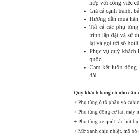
hợp với công việc c
Giá cả cạnh tranh, b
Tapbi cửa Thaco Auman
Hướng dẫn mua hàng đ
C300
Tất cả các phụ tu
trình lắp đặt và sư
lại và gọi tới số hot
Phục vụ quý khách h
quốc.
Cam kết luôn đồng h
dài.
Quý khách hàng có nhu cầu 
Đèn pha Dongfeng KL
+ Phụ tùng ô tô phần vỏ cabin
+ Phụ tùng động cơ lai, máy 
+ Phụ tùng xe quét rác hút bụ
+ Mỡ xanh chịu nhiệt, mỡ bò 