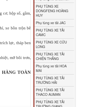
PHỤ TÙNG XE
DONGFENG HOÀNG
g cơ, hộp số, gầm,
HUY
Phụ tùng xe tải JAC
hí, xe bồn trộn bê
PHỤ TÙNG XE TẢI
CAMC
PHỤ TÙNG XE CỬU
trích lực, tháp ben
LONG
PHỤ TÙNG XE TẢI
hiệt, mỡ bôi trơn,
CHIẾN THẮNG
Phụ tùng xe tải HOA
MAI
O HÀNG TOÀN
PHỤ TÙNG XE TẢI
TRƯỜNG HẢI
PHỤ TÙNG XE TẢI
THACO AUMAN
PHỤ TÙNG XE TẢI
TRƯỜNG GIANG