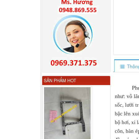
Thông
Gương chiếu hậu FAW
SẢN PHẨM HOT
JH6 có sấy...
Phụ tù
như: vô lă
sốc, lưới 
bậc lên xu
bộ hơi, xi 
côn, bàn e