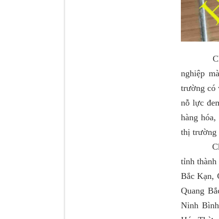
Chất lượ
Dí cầu Chenglong dài
tổng 1m9...
nghiệp mà
trường có 
nỗ lực đe
hàng hóa, 
thị trường
Chính vì
tỉnh thành
Bắc Kạn, 
Phớt tháp ben HYVA
Quang Bắ
200-5
Ninh Bình