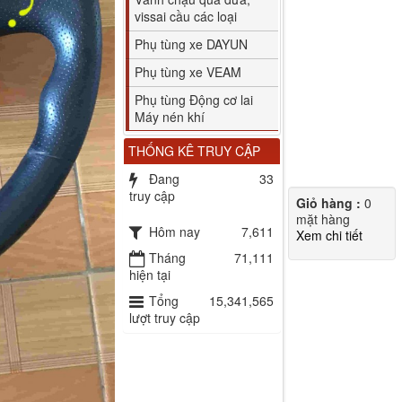
vissai cầu các loại
Phụ tùng xe DAYUN
Phụ tùng xe VEAM
Phụ tùng Động cơ lai
Máy nén khí
THỐNG KÊ TRUY CẬP
Đang
33
truy cập
Giỏ hàng :
0
mặt hàng
Hôm nay
7,611
Xem chi tiết
Tháng
71,111
hiện tại
Tổng
15,341,565
lượt truy cập