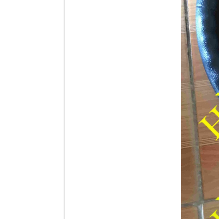
Tapbi cửa Thaco Auman
C300
Đèn pha Dongfeng KL