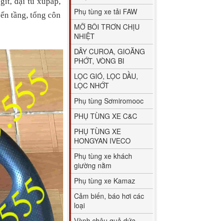
git, đại tu xupap,
Phụ tùng xe tải FAW
yển tầng, tổng côn
MỠ BÔI TRƠN CHỊU
NHIỆT
DÂY CUROA, GIOĂNG
PHỚT, VÒNG BI
LỌC GIÓ, LỌC DẦU,
LỌC NHỚT
Phụ tùng Sơmiromooc
PHỤ TÙNG XE C&C
PHỤ TÙNG XE
HONGYAN IVECO
Phụ tùng xe khách
giường nằm
Phụ tùng xe Kamaz
Cảm biến, báo hơi các
loại
Vành chậu quả dứa,