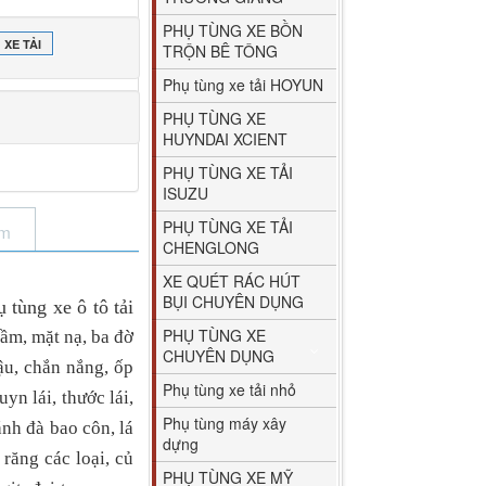
PHỤ TÙNG XE BỒN
XE TẢI
TRỘN BÊ TÔNG
Phụ tùng xe tải HOYUN
PHỤ TÙNG XE
HUYNDAI XCIENT
PHỤ TÙNG XE TẢI
ISUZU
PHỤ TÙNG XE TẢI
ẩm
CHENGLONG
XE QUÉT RÁC HÚT
BỤI CHUYÊN DỤNG
tùng xe ô tô tải
PHỤ TÙNG XE
m, mặt nạ, ba đờ
CHUYÊN DỤNG
̣u, chắn nắng, ốp
Phụ tùng xe tải nhỏ
uyn lái, thước lái,
Phụ tùng máy xây
́nh đà bao côn, lá
dựng
ăng các loại, củ
PHỤ TÙNG XE MỸ