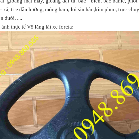
hát, gioăng mặt máy, gioăng đại tu, bạc biên, bạc banie, phớt 
 xả, ti e dẫn hướng, móng hãm, lõi sin hàn,kim phun, trục chu
n dưới, ....
thực tế Vô lăng lái xe forcia: