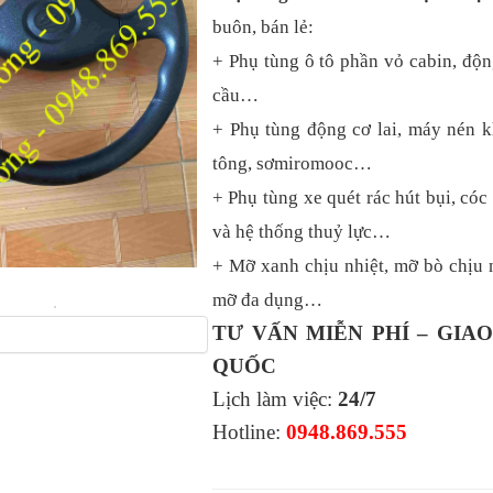
buôn, bán lẻ:
+ Phụ tùng ô tô phần vỏ cabin, độn
cầu…
+ Phụ tùng động cơ lai, máy nén k
tông, sơmiromooc…
+ Phụ tùng xe quét rác hút bụi, cóc 
và hệ thống thuỷ lực…
+ Mỡ xanh chịu nhiệt, mỡ bò chịu n
mỡ đa dụng…
TƯ VẤN MIỄN PHÍ – GIA
QUỐC
Lịch làm việc:
24/7
Hotline:
0948.869.555