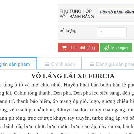
PHỤ TÙNG HỘP
HỘP SỐ BÁNH RĂNG 
SỐ - BÁNH RĂNG
Số lượng
Thêm đặt hàng
Mua ngay
 tin sản phẩm
Chính sách
Đánh giá sản ph
VÔ LĂNG LÁI XE FORCIA
ng ô tô và mỡ chịu nhiệt Huyền Phát bán buôn bán lẻ phụ 
ng lái,
Cabin tổng thành, Đèn pha, Đèn pha led siêu sáng, đèn gầ
trang trí, thanh bảo hiểm, ốp mang ốp gió, logo, gương chiếu hâ
ống, vè cua lốp, chắn bùn, Rôtuyn ba dọc, rotuyn ba ngang, rot
lanh pít tông, trục cơ trục khuỷu tay truyền, turbo tăng áp, vỏ ba
́p, bánh đà, bơm nhớt, bơm nước, bơm cao áp, dây curoa, bánh r