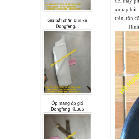
đề, máy p
xupap hút –
trên, tổn cô
Giá bắt chắn bùn xe
Dongfeng...
Hình ảnh 
Ốp mang ốp gió
Dongfeng KL385