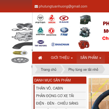
phutungtuanhuong@gmail.com
Dây ga CAMC H08 dài
2.68m
GIỚI THIỆU
SẢN PHẨM
Trang chủ
Phụ tùng xe tải nhỏ
DANH MỤC SẢN PHẨM
Bình nước phụ
Chenglong hải âu...
THÂN VỎ, CABIN
PHẦN ĐỘNG CƠ XE TẢI
ĐIỆN - ĐÈN - CHIẾU SÁNG