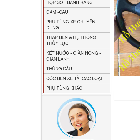
HỘP SỐ - BÁNH RĂNG
GẦM -CẦU
PHỤ TÙNG XE CHUYÊN
DỤNG
THÁP BEN & HỆ THỐNG
THỦY LỰC
80YHCB-60 Bơm xăng
KÉT NƯỚC - GIÀN NÓNG -
dầu 60m3/h...
GIÀN LẠNH
THÙNG DẦU
CÓC BEN XE TẢI CÁC LOẠI
PHỤ TÙNG KHÁC
M4610162101A0 Tapbi
cửa Thaco...