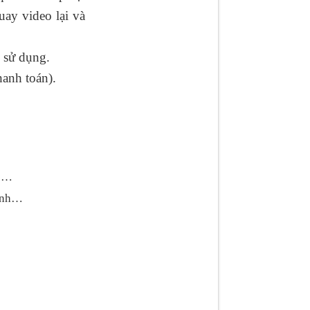
uay video lại và
 sử dụng.
hanh toán).
ực…
hanh…