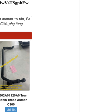
2qiwVsTSgphEw
o auman 15 tấn
,
Ba
 C34
,
phụ tùng
502A01120A0 Trục
 cabin Thaco Auman
C300
chi tiết