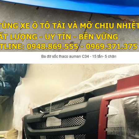
Ba đờ sốc thaco auman C34 - 15 tấn- 5 chân