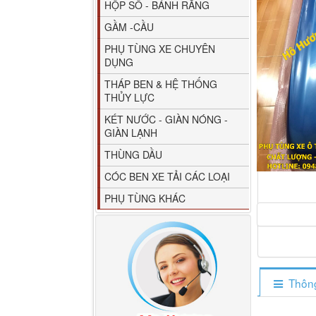
HỘP SỐ - BÁNH RĂNG
GẦM -CẦU
PHỤ TÙNG XE CHUYÊN
DỤNG
THÁP BEN & HỆ THỐNG
THỦY LỰC
80YHCB-60 Bơm xăng
KÉT NƯỚC - GIÀN NÓNG -
dầu 60m3/h...
GIÀN LẠNH
THÙNG DẦU
CÓC BEN XE TẢI CÁC LOẠI
PHỤ TÙNG KHÁC
Thông
M4610162101A0 Tapbi
cửa Thaco...