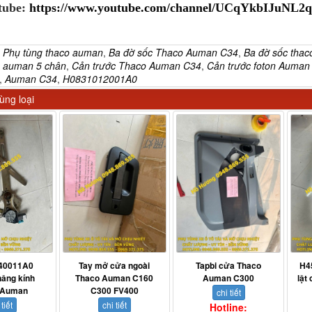
tube:
https://www.youtube.com/channel/UCqYkbIJuNL
:
Phụ tùng thaco auman
,
Ba đờ sốc Thaco Auman C34
,
Ba đờ sốc thac
o auman 5 chân
,
Cản trước Thaco Auman C34
,
Cản trước foton Auman
,
Auman C34
,
H0831012001A0
ng loại
40011A0
Tay mở cửa ngoài
Tapbi cửa Thaco
H4
âng kính
Thaco Auman C160
Auman C300
lật
 Auman
C300 FV400
chi tiết
 tiết
chi tiết
Hotline: