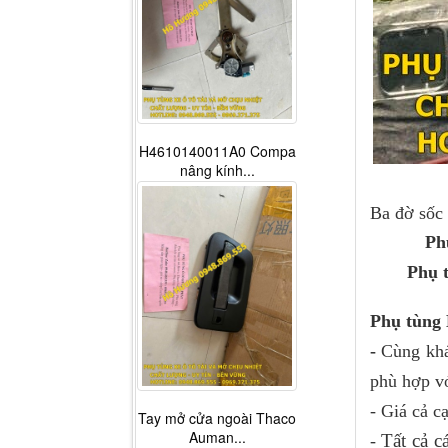
H4610140011A0 Compa
nâng kính...
Ba đờ sốc
Ph
Phụ t
Phụ tùng 
-
Cùng khá
phù hợp vớ
- Giá cả c
Tay mở cửa ngoài Thaco
Auman...
Tất cả 
-