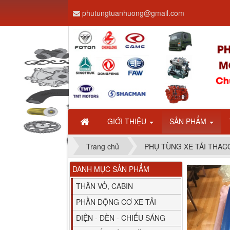
phutungtuanhuong@gmail.com
Dây ga CAMC H08 dài
2.68m
GIỚI THIỆU
SẢN PHẨM
Trang chủ
PHỤ TÙNG XE TẢI THA
DANH MỤC SẢN PHẨM
Bình nước phụ
Chenglong hải âu...
THÂN VỎ, CABIN
PHẦN ĐỘNG CƠ XE TẢI
ĐIỆN - ĐÈN - CHIẾU SÁNG