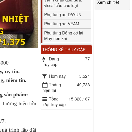
Xem chi tiết
vissai cầu các loại
Phụ tùng xe DAYUN
Phụ tùng xe VEAM
Phụ tùng Động cơ lai
Máy nén khí
THỐNG KÊ TRUY CẬP
Đang
77
3000
truy cập
, uy tín.
Hôm nay
5,524
, niềm tin.
Tháng
49,733
hiện tại
ng sản phẩm:
Tổng
15,320,187
 thương hiệu lớn
lượt truy cập
/7.
́ trình lắp đặt