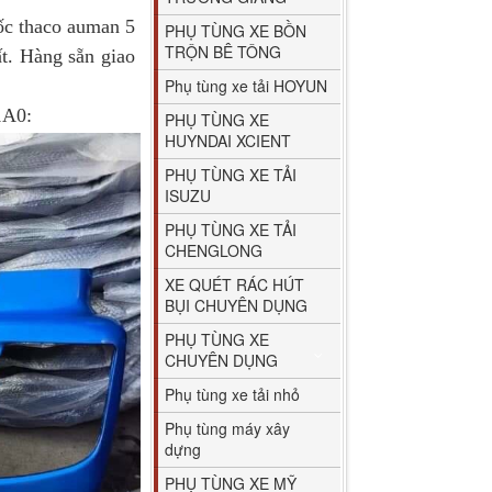
c thaco auman 5
PHỤ TÙNG XE BỒN
TRỘN BÊ TÔNG
t. Hàng sẵn giao
Phụ tùng xe tải HOYUN
1A0:
PHỤ TÙNG XE
HUYNDAI XCIENT
PHỤ TÙNG XE TẢI
ISUZU
PHỤ TÙNG XE TẢI
CHENGLONG
XE QUÉT RÁC HÚT
BỤI CHUYÊN DỤNG
PHỤ TÙNG XE
CHUYÊN DỤNG
Phụ tùng xe tải nhỏ
Phụ tùng máy xây
dựng
PHỤ TÙNG XE MỸ