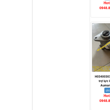
Hot
0948.
Dí cầu Chenglong dài
tổng 1m9...
H0340030
trợ lực 
Auman
chi
Hot
Phớt tháp ben HYVA
200-5
0948.