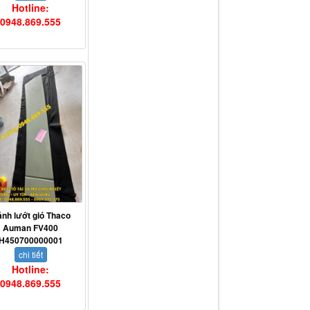
Hotline:
0948.869.555
nh lướt gió Thaco
Auman FV400
H450700000001
chi tiết
Hotline:
0948.869.555