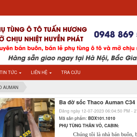
TIN TỨC
LIÊN HỆ
TRA CỨU
CO AUMAN
Ba đờ sốc Thaco Auman C34
Đăng ngày 12-07-2023 06:04:50 PM - 
Mã sản phẩm:
BDX101.1010
PHỤ TÙNG THÂN VỎ, CABIN:
Chúng tôi là nhà bán buôn, bá