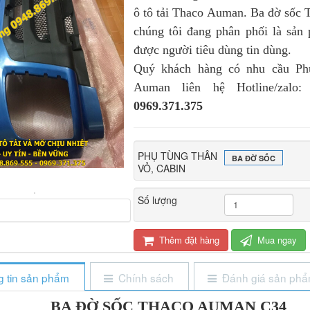
ô tô tải Thaco Auman. Ba đờ sốc
chúng tôi đang phân phối là sản
được người tiêu dùng tin dùng.
Quý khách hàng có nhu cầu Ph
Auman liên hệ Hotline/zalo
0969.371.375
PHỤ TÙNG THÂN
BA ĐỜ SỐC
VỎ, CABIN
Số lượng
Thêm đặt hàng
Mua ngay
 tin sản phẩm
Chính sách
Đánh giá sản ph
BA ĐỜ SỐC THACO AUMAN C34