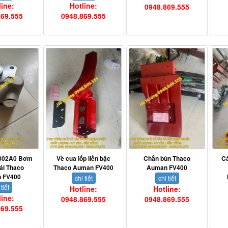
line:
Hotline:
0948.869.555
869.555
0948.869.555
302A0 Bơm
Vè cua lốp liền bậc
Chắn bùn Thaco
Cá
lái Thaco
Thaco Auman FV400
Auman FV400
 FV400
chi tiết
chi tiết
 tiết
Hotline:
Hotline:
line:
0948.869.555
0948.869.555
869.555