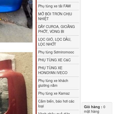
Phụ tùng xe tải FAW
MỠ BÔI TRƠN CHỊU
NHIỆT
DÂY CUROA, GIOĂNG
PHỚT, VÒNG BI
LỌC GIÓ, LỌC DẦU,
LỌC NHỚT
Phụ tùng Sơmiromooc
PHỤ TÙNG XE C&C
PHỤ TÙNG XE
HONGYAN IVECO
Phụ tùng xe khách
giường nằm
Phụ tùng xe Kamaz
Cảm biến, báo hơi các
loại
Giỏ hàng :
0
mặt hàng
Vành chậu quả dứa,