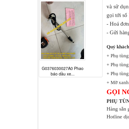
và sử dụ
gọi tới sô
- Hoá đơn
- Gửi hàn
Quý khách
+ Phụ tùng
+ Phụ tùng
G0376030027A0 Phao
báo dầu xe...
+ Phụ tùng 
+ Mỡ xanh 
GỌI N
PHỤ TU
Hàng sẵn 
Hotline dị