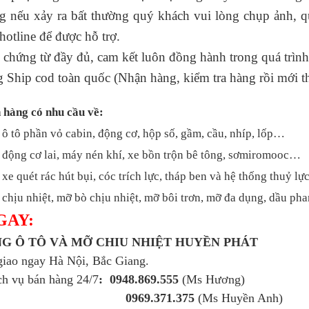
ng nếu xảy ra bất thường quý khách vui lòng chụp ảnh, q
́ hotline để được hỗ trợ.
 chứng từ đầy đủ, cam kết luôn đồng hành trong quá trình
g Ship cod toàn quốc (Nhận hàng, kiểm tra hàng rồi mới t
 hàng có nhu cầu về:
 ô tô phần vỏ cabin, động cơ, hộp số, gầm, cầu, nhíp, lốp…
 động cơ lai, máy nén khí, xe bồn trộn bê tông, sơmiromooc…
xe quét rác hút bụi, cóc trích lực, tháp ben và hệ thống thuỷ l
chịu nhiệt, mỡ bò chịu nhiệt, mỡ bôi trơn, mỡ đa dụng, dầu p
GAY:
̀NG Ô TÔ VÀ MỠ CHIU NHIỆT HUYỀN PHÁT
giao ngay Hà Nội, Bắc Giang.
ch vụ bán hàng 24/7
: 0948.869.555
(Ms Hương)
0969.371.375
(Ms Huyền Anh)