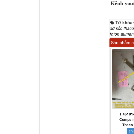
Kênh you
Tapbi cửa Thaco Auman
C300
Từ khóa
đờ sốc thac
foton auman
Sản phẩm cù
Đèn pha Dongfeng KL
H46101
Compa n
Thaco
chi