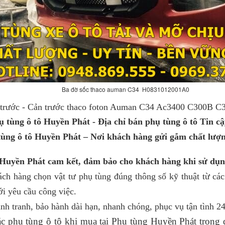
Ba đờ sốc thaco auman C34 H0831012001A0
 trước - Cản trước thaco foton Auman C34 Ac3400 C300B C
ụ tùng ô tô Huyền Phát - Địa chỉ bán phụ tùng ô tô Tin cậy
ùng ô tô Huyền Phát – Nơi khách hàng gửi gắm chất lượng
Huyền Phát cam kết, đảm bảo cho khách hàng khi sử dụ
ch hàng chọn vật tư phụ tùng đúng thông số kỹ thuật từ các
i yêu cầu công việc.
ạnh tranh, bảo hành dài hạn, nhanh chóng, phục vụ tận tình 24
các phụ tùng ô tô khi mua tại Phụ tùng Huyền Phát trong qua