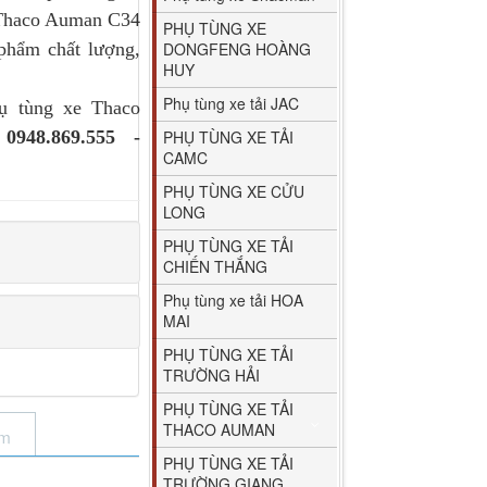
 Thaco Auman C34
PHỤ TÙNG XE
 phẩm chất lượng,
DONGFENG HOÀNG
HUY
Phụ tùng xe tải JAC
ụ tùng xe Thaco
:
0948.869.555 -
PHỤ TÙNG XE TẢI
CAMC
PHỤ TÙNG XE CỬU
LONG
PHỤ TÙNG XE TẢI
CHIẾN THẮNG
Phụ tùng xe tải HOA
MAI
PHỤ TÙNG XE TẢI
TRƯỜNG HẢI
PHỤ TÙNG XE TẢI
THACO AUMAN
ẩm
PHỤ TÙNG XE TẢI
TRƯỜNG GIANG