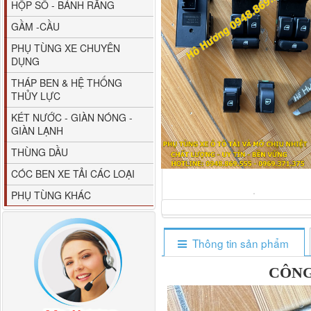
HỘP SỐ - BÁNH RĂNG
GẦM -CẦU
PHỤ TÙNG XE CHUYÊN
DỤNG
THÁP BEN & HỆ THỐNG
THỦY LỰC
80YHCB-60 Bơm xăng
KÉT NƯỚC - GIÀN NÓNG -
dầu 60m3/h...
GIÀN LẠNH
THÙNG DẦU
CÓC BEN XE TẢI CÁC LOẠI
PHỤ TÙNG KHÁC
Thông tin sản phẩm
CÔNG
M4610162101A0 Tapbi
cửa Thaco...