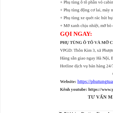
+ Phụ tùng ô tô phần vỏ cabin
+ Phụ tùng động cơ lai, máy 
Tapbi cửa Thaco Auman
+ Phụ tùng xe quét rác hút bụ
C300
+ Mỡ xanh chịu nhiệt, mỡ bò 
GỌI NGAY:
PHỤ TÙNG Ô TÔ VÀ MỠ
VPGD: Thôn Kim 3, xã Phượng
Hàng sẵn giao ngay Hà Nội, 
Hotline dịch vụ bán hàng 24/
https://phutungt
Đèn pha Dongfeng KL
Website:
Kênh youtube: https://ww
TƯ VẤN M