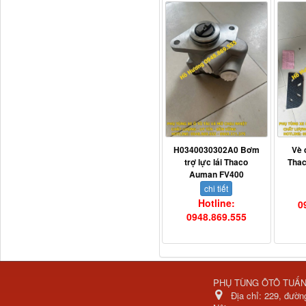
H4502A01120A0 Trục lật
H0340030302A0 Bơm
Vè 
cabin...
trợ lực lái Thaco
Tha
Auman FV400
chi tiết
Hotline:
0
0948.869.555
PHỤ TÙNG ÔTÔ TUẤ
Địa chỉ:
229, đườn