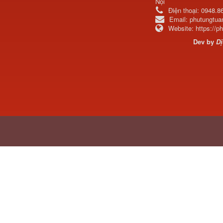
Nội
Điện thoại:
0948.8
Ba đờ sốc Trường Giang
Email:
phutungtu
9 tấn 2...
Website:
https://
Dev by
Dị
H0340030302A0 Bơm
trợ lực lái...