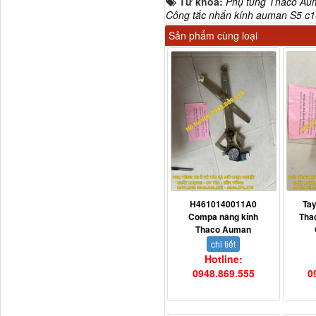
Từ khóa:
Phụ tùng Thaco Au
Công tắc nhấn kính auman S5 c
Sản phẩm cùng loại
Dí cầu Chenglong dài
tổng 1m9...
H4610140011A0
Ta
Compa nâng kính
Tha
Thaco Auman
chi tiết
Hotline:
0948.869.555
0
Phớt tháp ben HYVA
200-5