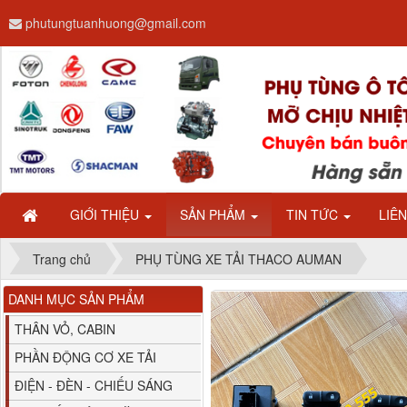
phutungtuanhuong@gmail.com
Dây ga CAMC H08 dài
2.68m
GIỚI THIỆU
SẢN PHẨM
TIN TỨC
LIÊ
Trang chủ
PHỤ TÙNG XE TẢI THACO AUMAN
DANH MỤC SẢN PHẨM
Bình nước phụ
Chenglong hải âu...
THÂN VỎ, CABIN
PHẦN ĐỘNG CƠ XE TẢI
ĐIỆN - ĐÈN - CHIẾU SÁNG