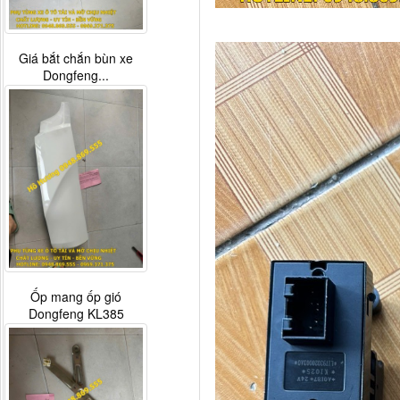
Giá bắt chắn bùn xe
Dongfeng...
Ốp mang ốp gió
Dongfeng KL385