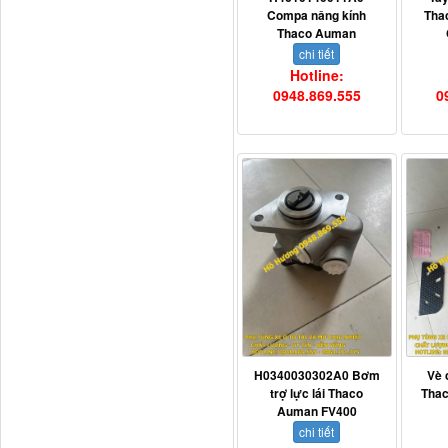
Compa nâng kính
Tha
Thaco Auman
3800010-T0141 Đồng hồ
taplo...
chi tiết
Hotline:
0948.869.555
0
Vè cua lốp liền bậc
Thaco...
H0340030302A0 Bơm
Vè 
trợ lực lái Thaco
Tha
Auman FV400
chi tiết