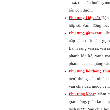
– xả, ti e dẫn hướng, m
tổn côn dưới…
Phụ tùng Hộp số:
Hộp 
hộp số, Vành đồng tố
Phụ tùng gầm cầu
: Cầ
nắp cầu, thớt cầu, gọn
Bánh răng vissai, vissai t
phanh lốc kê, vành ma
Phớt tháp ben HYVA
phanh, cao su giằng cầu
200-5
Phụ tùng hệ thống thủ
ben) thùng dầu nhiên l
van chia dầu mooc ben, v
Phụ tùng khác
: Mâm mo
giàn nóng, giàn lạnh, qua
tách nước, Van chia hơ