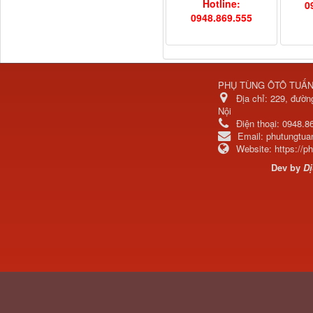
Hotline:
0
0948.869.555
Chắn bùn Thaco Auman
PHỤ TÙNG ÔTÔ TUẤ
FV400
Địa chỉ:
229, đườn
Nội
Điện thoại:
0948.8
Email:
phutungtu
Website:
https://
Dev by
Dị
Bơm nước động cơ lai
ZH4102