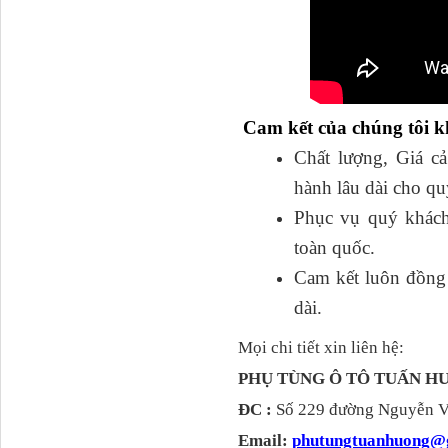
Cam kết của chúng tôi 
H0340030302A0 Bơm
Chất lượng, Giá cả
trợ lực lái...
hành lâu dài cho qu
Phục vụ quý khách
toàn quốc.
Cam kết luôn đồng h
dài.
Mọi chi tiết xin liên hệ:
PHỤ TÙNG Ô TÔ TUẤN 
ĐC :
Số 229 đường Nguyễn Vă
711W30715-6152 Tổng
côn trên...
Email:
phutungtuanhuong@