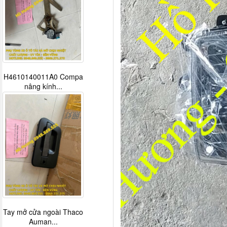
G0376030027A0 Phao
báo dầu xe...
Tapbi cửa Thaco Auman
C300