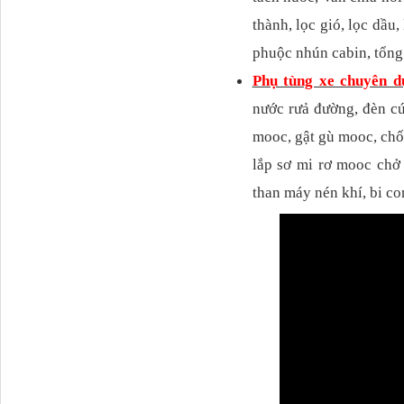
thành, lọc gió, lọc dầu, 
phuộc nhún cabin, tổn
H4502A01120A0 Trục lật
cabin...
Phụ tùng xe chuyên d
nước rưả đường, đèn 
mooc, gật gù mooc, chốt
lắp sơ mi rơ mooc chở 
than máy nén khí, bi c
Ba đờ sốc Trường Giang
9 tấn 2...