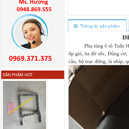
Thông tin sản phẩm
Đ
Phụ tùng ô tô Tuấn Hương
ốp gió, ba đờ sốc, Động cơ, 
Ốp mang ốp gió
Dongfeng KL385
cầu, bộ trục đứng, lá nhíp
SẢN PHẨM HOT