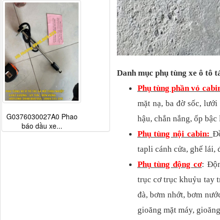
Danh mục phụ tùng xe ô tô t
Đèn pha Dongfeng KL
Phụ tùng phần vỏ cabi
mặt nạ, ba đờ sốc, lươ
hậu, chắn nắng, ốp bậc
Phụ tùng nội cabin:
Đô
tapli cánh cửa, ghế lái
Phụ tùng động cơ
: Độ
trục cơ trục khuỷu tay t
đà, bơm nhớt, bơm nước,
Dí cầu Chenglong dài
gioăng mặt máy, gioăng 
tổng 1m9...