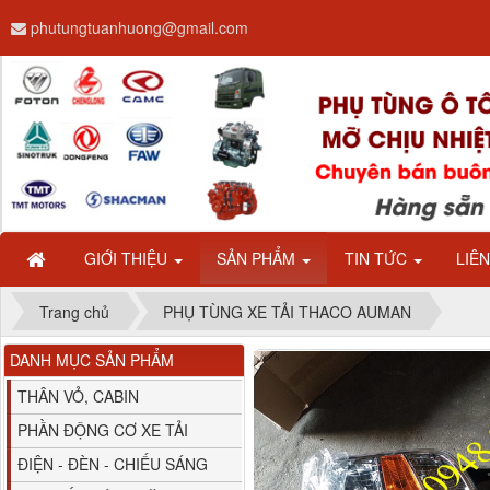
80YHCB-60 Bơm xăng
phutungtuanhuong@gmail.com
dầu 60m3/h...
GIỚI THIỆU
SẢN PHẨM
TIN TỨC
LIÊ
M4610162101A0 Tapbi
Trang chủ
PHỤ TÙNG XE TẢI THACO AUMAN
cửa Thaco...
DANH MỤC SẢN PHẨM
THÂN VỎ, CABIN
PHẦN ĐỘNG CƠ XE TẢI
ĐIỆN - ĐÈN - CHIẾU SÁNG