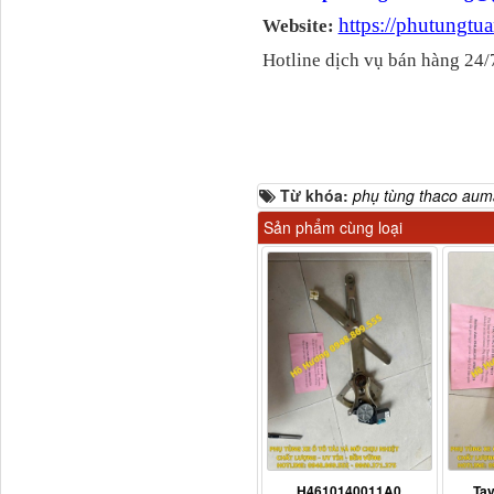
https://phutungt
Website:
Hotline dịch vụ bán hàng 24/
Từ khóa:
phụ tùng thaco au
Sản phẩm cùng loại
Bô xả động cơ lai
H4610140011A0
Ta