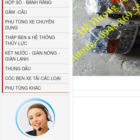
HỘP SỐ - BÁNH RĂNG
GẦM -CẦU
PHỤ TÙNG XE CHUYÊN
DỤNG
Gương chiếu hậu FAW
THÁP BEN & HỆ THỐNG
JH6 có sấy...
THỦY LỰC
KÉT NƯỚC - GIÀN NÓNG -
GIÀN LẠNH
THÙNG DẦU
CÓC BEN XE TẢI CÁC LOẠI
PHỤ TÙNG KHÁC
Giá bắt chắn bùn xe
Dongfeng...