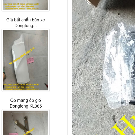
H4610140011A0 Compa
nâng kính...
Tay mở cửa ngoài Thaco
Auman...