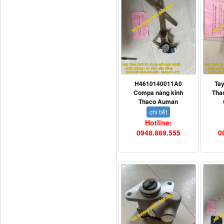
Tapbi cửa Thaco Auman
C300
H4610140011A0
Ta
Compa nâng kính
Tha
Thaco Auman
chi tiết
Hotline:
0948.869.555
0
Đèn pha Dongfeng KL