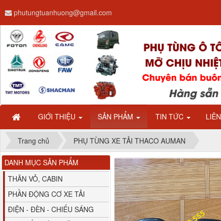
phutungtuanhuong@gmail.com
Dây ga CAMC H08 dài
2.68m
GIỚI THIỆU
SẢN PHẨM
TIN TỨC
LIÊ
Trang chủ
PHỤ TÙNG XE TẢI THACO AUMAN
DANH MỤC SẢN PHẨM
Bình nước phụ
Chenglong hải âu...
THÂN VỎ, CABIN
PHẦN ĐỘNG CƠ XE TẢI
ĐIỆN - ĐÈN - CHIẾU SÁNG