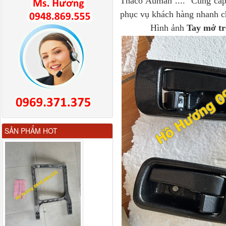
Thaco Auman .... Cung cấp 
phục vụ khách hàng nhanh ch
Hình ảnh
Tay mở tr
Gương chiếu hậu FAW
SẢN PHẨM HOT
JH6 có sấy...