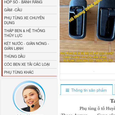
HỘP SỐ - BÁNH RĂNG
GẦM -CẦU
PHỤ TÙNG XE CHUYÊN
DỤNG
THÁP BEN & HỆ THỐNG
THỦY LỰC
80YHCB-60 Bơm xăng
KÉT NƯỚC - GIÀN NÓNG -
dầu 60m3/h...
GIÀN LẠNH
THÙNG DẦU
CÓC BEN XE TẢI CÁC LOẠI
PHỤ TÙNG KHÁC
Thông tin sản phẩm
T
Phụ tùng ô tô Huyền Phát
M4610162101A0 Tapbi
cửa Thaco...