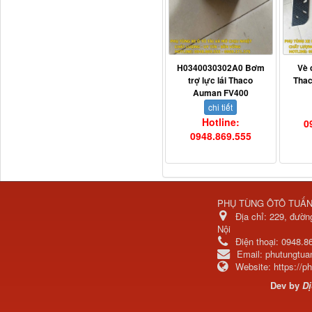
H0340030302A0 Bơm
Vè 
trợ lực lái Thaco
Tha
Dí cầu Chenglong dài
Auman FV400
tổng 1m9...
chi tiết
Hotline:
0
0948.869.555
PHỤ TÙNG ÔTÔ TUẤ
Địa chỉ:
229, đườn
Nội
Điện thoại:
0948.8
Email:
phutungtu
Website:
https://
Phớt tháp ben HYVA
200-5
Dev by
Dị