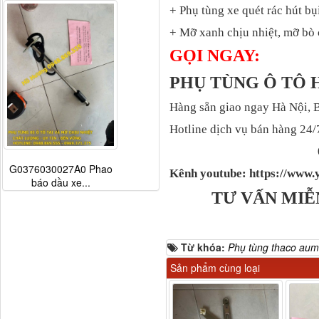
+ Phụ tùng xe quét rác hút bụ
+ Mỡ xanh chịu nhiệt, mỡ bò 
GỌI NGAY:
PHỤ TÙNG Ô TÔ
Hàng sẵn giao ngay Hà Nội, 
Hotline dịch vụ bán hàng 24/
G0376030027A0 Phao
Kênh youtube: https://ww
báo dầu xe...
TƯ VẤN MIỄ
Từ khóa:
Phụ tùng thaco au
Sản phẩm cùng loại