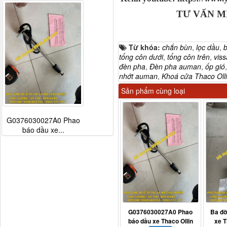
TƯ VẤN M
Từ khóa:
chắn bùn
,
lọc dầu
,
b
tổng côn dưới
,
tổng côn trên
,
viss
đèn pha
,
Đèn pha auman
,
ốp gió
nhớt auman
,
Khoá cửa Thaco Oll
Sản phẩm cùng loại
G0376030027A0 Phao
báo dầu xe...
G0376030027A0 Phao
Ba đờ
báo dầu xe Thaco Ollin
xe T