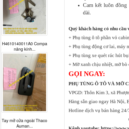
Cam kết luôn đồng h
dài.
Quý khách hàng có nhu cầu 
+ Phụ tùng ô tô phần vỏ cabin
H4610140011A0 Compa
+ Phụ tùng động cơ lai, máy 
nâng kính...
+ Phụ tùng xe quét rác hút bụ
+ Mỡ xanh chịu nhiệt, mỡ bò 
GỌI NGAY:
PHỤ TÙNG Ô TÔ VÀ MỠ
VPGD: Thôn Kim 3, xã Phượng
Hàng sẵn giao ngay Hà Nội, 
Hotline dịch vụ bán hàng 24/
Tay mở cửa ngoài Thaco
Auman...
Kênh youtube: https://ww