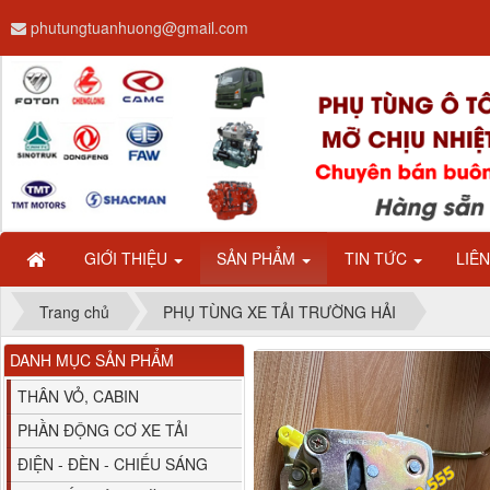
phutungtuanhuong@gmail.com
Dây ga CAMC H08 dài
2.68m
GIỚI THIỆU
SẢN PHẨM
TIN TỨC
LIÊ
Trang chủ
PHỤ TÙNG XE TẢI TRƯỜNG HẢI
DANH MỤC SẢN PHẨM
Bình nước phụ
Chenglong hải âu...
THÂN VỎ, CABIN
PHẦN ĐỘNG CƠ XE TẢI
ĐIỆN - ĐÈN - CHIẾU SÁNG