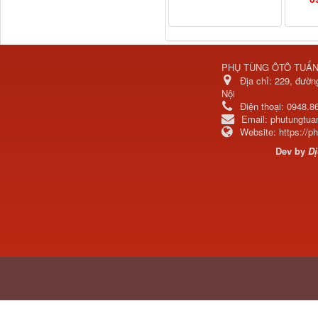
PHỤ TÙNG ÔTÔ TUẤ
Địa chỉ:
229, đườn
Dí cầu Chenglong dài
Nội
tổng 1m9...
Điện thoại:
0948.8
Email:
phutungtu
Website:
https://
Dev by
Dị
Phớt tháp ben HYVA
200-5