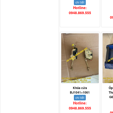
chi tiết
Hotline:
0948.869.555
Tapbi cửa Thaco Auman
0
C300
Đèn pha Dongfeng KL
Khóa cửa
Ốp
BJ1041=1061
Th
G0
chi tiết
Hotline:
0948.869.555
0