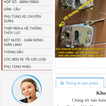
HỘP SỐ - BÁNH RĂNG
GẦM -CẦU
PHỤ TÙNG XE CHUYÊN
DỤNG
THÁP BEN & HỆ THỐNG
THỦY LỰC
80YHCB-60 Bơm xăng
KÉT NƯỚC - GIÀN NÓNG -
dầu 60m3/h...
GIÀN LẠNH
THÙNG DẦU
CÓC BEN XE TẢI CÁC LOẠI
PHỤ TÙNG KHÁC
Thông tin sản phẩm
Kho
Chúng tôi bán buôn, bán 
M4610162101A0 Tapbi
cửa Thaco...