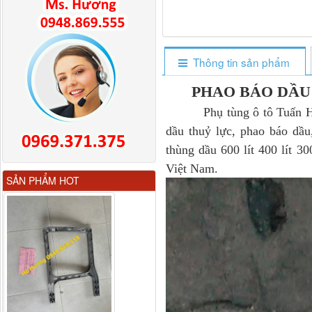
Thông tin sản phẩm
PHAO BÁO DẦU
Phụ tùng ô tô Tuấn Hương 
dầu thuỷ lực, phao báo dầu
thùng dầu 600 lít 400 lít 300
Việt Nam.
Gương chiếu hậu FAW
SẢN PHẨM HOT
JH6 có sấy...