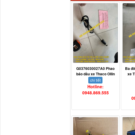
711W30715-6152 Tổng
côn trên...
G0376030027A0 Phao
Ba đờ
báo dầu xe Thaco Ollin
xe T
chi tiết
Hotline:
0948.869.555
0
Bô xả động cơ lai