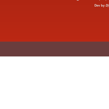
Thaco...
Dev by
Dị
Chắn bùn Thaco Auman
FV400