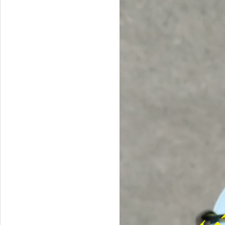
Tapbi cửa Thaco Auman
C300
Đèn pha Dongfeng KL