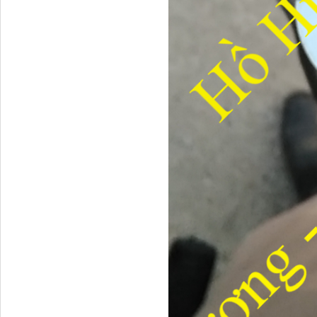
Dí cầu Chenglong dài
tổng 1m9...
Phớt tháp ben HYVA
200-5