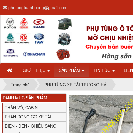
phutungtuanhuong@gmail.com
Dây ga CAMC H08 dài
2.68m
GIỚI THIỆU
SẢN PHẨM
TIN TỨC
LIÊ
Trang chủ
PHỤ TÙNG XE TẢI TRƯỜNG HẢI
DANH MỤC SẢN PHẨM
Bình nước phụ
Chenglong hải âu...
THÂN VỎ, CABIN
PHẦN ĐỘNG CƠ XE TẢI
ĐIỆN - ĐÈN - CHIẾU SÁNG