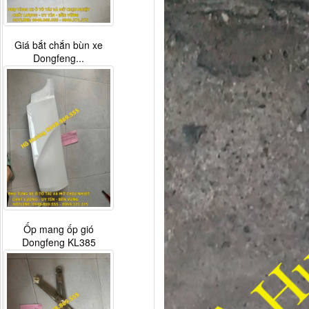
Giá bắt chắn bùn xe
Dongfeng...
Ốp mang ốp gió
Dongfeng KL385