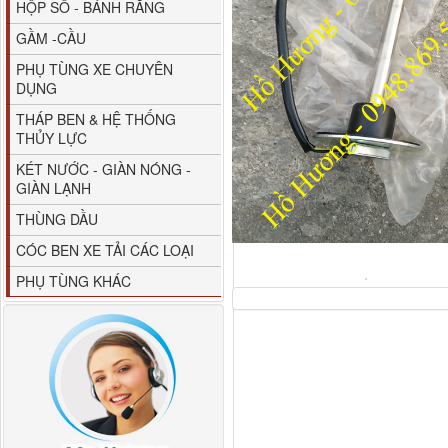
HỘP SỐ - BÁNH RĂNG
GẦM -CẦU
PHỤ TÙNG XE CHUYÊN
DỤNG
THÁP BEN & HỆ THỐNG
THỦY LỰC
80YHCB-60 Bơm xăng
KÉT NƯỚC - GIÀN NÓNG -
dầu 60m3/h...
GIÀN LẠNH
THÙNG DẦU
CÓC BEN XE TẢI CÁC LOẠI
PHỤ TÙNG KHÁC
M4610162101A0 Tapbi
cửa Thaco...