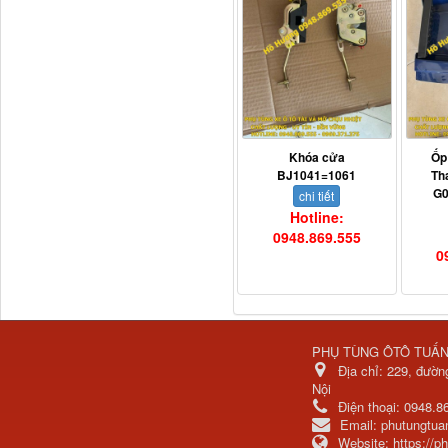
Khóa cửa
Ốp
BJ1041=1061
Th
3800010-T0141 Đồng hồ
G0
chi tiết
taplo...
Hotline:
0948.869.555
0
PHỤ TÙNG ÔTÔ TUẤ
Địa chỉ:
229, đườn
Nội
Điện thoại:
0948.8
Email:
phutungtu
Website:
https://
Vè cua lốp liền bậc