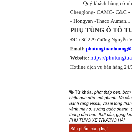
Quý khách hàng có nhu cầ
Ba đờ sốc Trường Giang
Chenglong- CAMC- C&C - H
9 tấn 2...
- Hongyan -Thaco Auman... v
PHỤ TÙNG Ô TÔ 
ĐC :
Số 229 đường Nguyễn Vă
Email:
phutungtuanhuong@
https://phutungt
Website:
Hotline dịch vụ bán hàng 24/
H0340030302A0 Bơm
Từ khóa:
phớt tháp ben
,
bơm 
trợ lực lái...
chậu quả dứa
,
má phanh
,
Vỏ cầu
Bánh răng vissai
,
vissai tổng thà
vành may ơ
,
sương guốc phanh
,
thùng dầu ben
,
thớt cầu
,
gọng kí
PHỤ TÙNG XE TRƯỜNG HẢI
Sản phẩm cùng loại