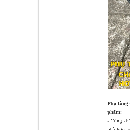
Dí cầu Chenglong dài
tổng 1m9...
Phụ tùng 
phẩm:
Phớt tháp ben HYVA
200-5
-
Cùng khá
phù hợp vớ