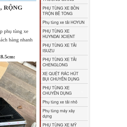
, RỘNG
PHỤ TÙNG XE BỒN
TRỘN BÊ TÔNG
Phụ tùng xe tải HOYUN
PHỤ TÙNG XE
 phụ tùng xe
HUYNDAI XCIENT
khách hàng nhanh
PHỤ TÙNG XE TẢI
ISUZU
8.5cm:
PHỤ TÙNG XE TẢI
CHENGLONG
XE QUÉT RÁC HÚT
BỤI CHUYÊN DỤNG
PHỤ TÙNG XE
CHUYÊN DỤNG
Phụ tùng xe tải nhỏ
Phụ tùng máy xây
dựng
PHỤ TÙNG XE MỸ