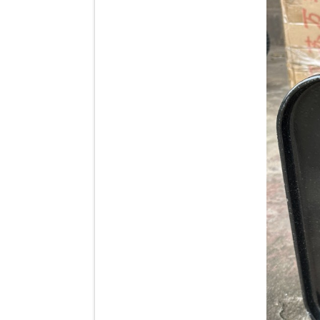
Tapbi cửa Thaco Auman
C300
Đèn pha Dongfeng KL