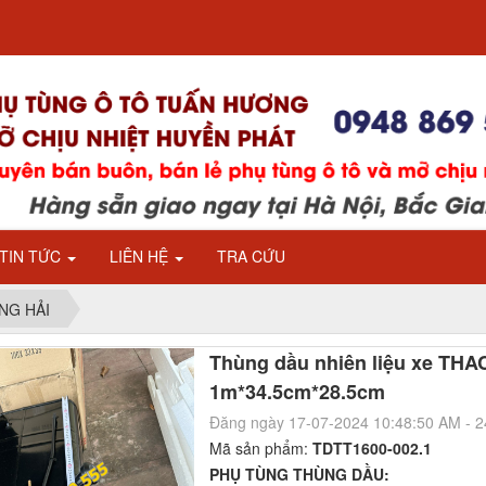
TIN TỨC
LIÊN HỆ
TRA CỨU
NG HẢI
Thùng dầu nhiên liệu xe TH
1m*34.5cm*28.5cm
Đăng ngày 17-07-2024 10:48:50 AM - 
Mã sản phẩm:
TDTT1600-002.1
PHỤ TÙNG THÙNG DẦU: