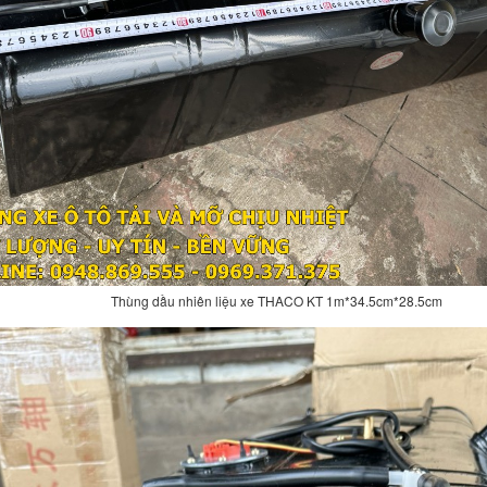
Thùng dầu nhiên liệu xe THACO KT 1m*34.5cm*28.5cm