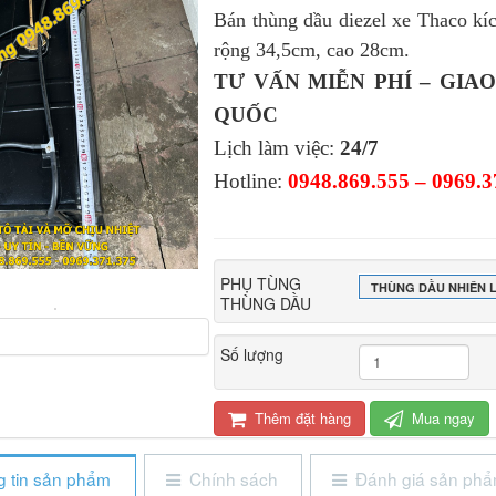
Bán thùng dầu diezel xe Thaco k
rộng 34,5cm, cao 28cm.
TƯ VẤN MIỄN PHÍ – GIA
QUỐC
Lịch làm việc:
24/7
Hotline:
0948.869.555 – 0969.3
PHỤ TÙNG
THÙNG DẦU NHIÊN L
THÙNG DẦU
Số lượng
Thêm đặt hàng
Mua ngay
 tin sản phẩm
Chính sách
Đánh giá sản ph