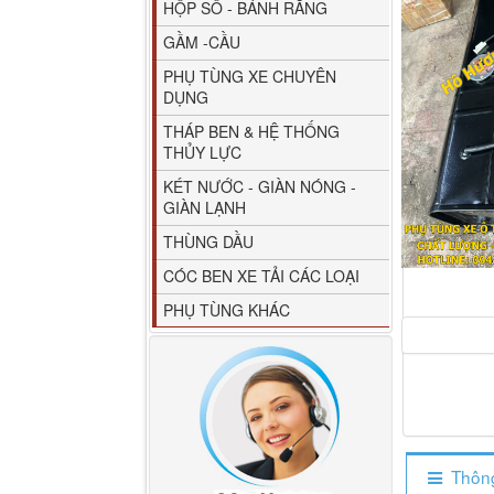
HỘP SỐ - BÁNH RĂNG
GẦM -CẦU
PHỤ TÙNG XE CHUYÊN
DỤNG
THÁP BEN & HỆ THỐNG
THỦY LỰC
80YHCB-60 Bơm xăng
KÉT NƯỚC - GIÀN NÓNG -
dầu 60m3/h...
GIÀN LẠNH
THÙNG DẦU
CÓC BEN XE TẢI CÁC LOẠI
PHỤ TÙNG KHÁC
M4610162101A0 Tapbi
Thông
cửa Thaco...