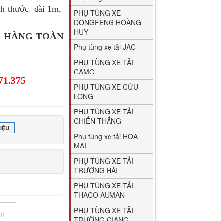
ích thước dài 1m,
PHỤ TÙNG XE
DONGFENG HOÀNG
HUY
O HÀNG TOÀN
Phụ tùng xe tải JAC
PHỤ TÙNG XE TẢI
CAMC
71.375
PHỤ TÙNG XE CỬU
LONG
PHỤ TÙNG XE TẢI
CHIẾN THẮNG
IỆU
Phụ tùng xe tải HOA
MAI
PHỤ TÙNG XE TẢI
TRƯỜNG HẢI
PHỤ TÙNG XE TẢI
THACO AUMAN
PHỤ TÙNG XE TẢI
ẩm
TRƯỜNG GIANG