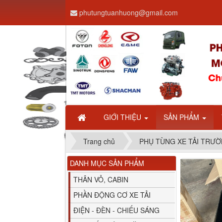
phutungtuanhuong@gmail.com
Dây ga CAMC H08 dài
2.68m
GIỚI THIỆU
SẢN PHẨM
Trang chủ
PHỤ TÙNG XE TẢI TRƯỜ
DANH MỤC SẢN PHẨM
Bình nước phụ
Chenglong hải âu...
THÂN VỎ, CABIN
PHẦN ĐỘNG CƠ XE TẢI
ĐIỆN - ĐÈN - CHIẾU SÁNG