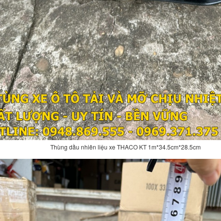
Thùng dầu nhiên liệu xe THACO KT 1m*34.5cm*28.5cm