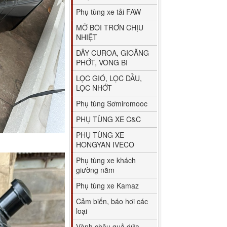
Phụ tùng xe tải FAW
MỠ BÔI TRƠN CHỊU
NHIỆT
DÂY CUROA, GIOĂNG
PHỚT, VÒNG BI
LỌC GIÓ, LỌC DẦU,
LỌC NHỚT
Phụ tùng Sơmiromooc
PHỤ TÙNG XE C&C
PHỤ TÙNG XE
HONGYAN IVECO
Phụ tùng xe khách
giường nằm
Phụ tùng xe Kamaz
Cảm biến, báo hơi các
loại
Vành chậu quả dứa,