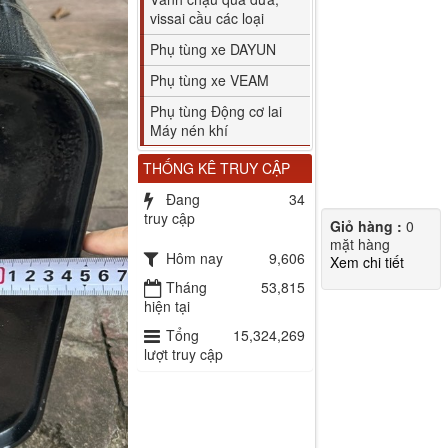
vissai cầu các loại
Phụ tùng xe DAYUN
Phụ tùng xe VEAM
Phụ tùng Động cơ lai
Máy nén khí
THỐNG KÊ TRUY CẬP
Đang
34
truy cập
Giỏ hàng :
0
mặt hàng
Hôm nay
9,606
Xem chi tiết
Tháng
53,815
hiện tại
Tổng
15,324,269
lượt truy cập