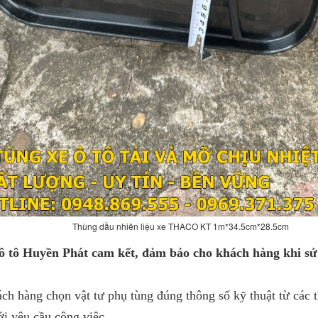
Thùng dầu nhiên liệu xe THACO KT 1m*34.5cm*28.5cm
ô tô Huyền Phát cam kết, đảm bảo cho khách hàng khi sử
ch hàng chọn vật tư phụ tùng đúng thông số kỹ thuật từ các 
i yêu cầu công việc.