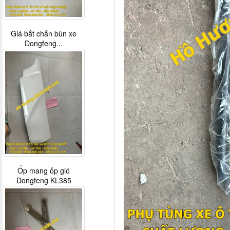
Giá bắt chắn bùn xe
Dongfeng...
Ốp mang ốp gió
Dongfeng KL385