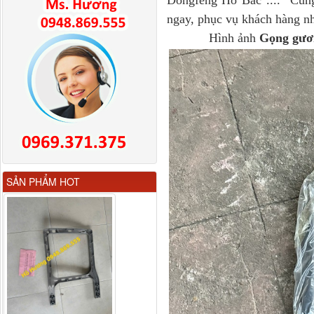
ngay, phục vụ khách hàng nh
Hình ảnh
Gọng gươn
Gương chiếu hậu FAW
SẢN PHẨM HOT
JH6 có sấy...