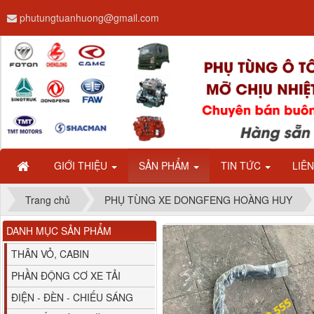
phutungtuanhuong@gmail.com
Dây ga CAMC H08 dài
2.68m
GIỚI THIỆU
SẢN PHẨM
TIN TỨC
LIÊ
Trang chủ
PHỤ TÙNG XE DONGFENG HOÀNG HUY
DANH MỤC SẢN PHẨM
Bình nước phụ
Chenglong hải âu...
THÂN VỎ, CABIN
PHẦN ĐỘNG CƠ XE TẢI
ĐIỆN - ĐÈN - CHIẾU SÁNG