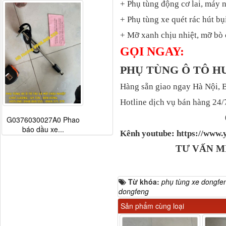
+ Phụ tùng động cơ lai, máy 
+ Phụ tùng xe quét rác hút bụ
+ Mỡ xanh chịu nhiệt, mỡ bò 
GỌI NGAY:
PHỤ TÙNG Ô TÔ 
Hàng sẵn giao ngay Hà Nội, 
Hotline dịch vụ bán hàng 24/
G0376030027A0 Phao
báo dầu xe...
Kênh youtube: https://ww
TƯ VẤN M
Từ khóa:
phụ tùng xe dongfe
dongfeng
Sản phẩm cùng loại