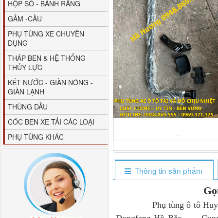
HỘP SỐ - BÁNH RĂNG
GẦM -CẦU
PHỤ TÙNG XE CHUYÊN
DỤNG
THÁP BEN & HỆ THỐNG
THỦY LỰC
80YHCB-60 Bơm xăng
KÉT NƯỚC - GIÀN NÓNG -
dầu 60m3/h...
GIÀN LẠNH
THÙNG DẦU
CÓC BEN XE TẢI CÁC LOẠI
PHỤ TÙNG KHÁC
Thông tin sản phẩm
Gọ
Phụ tùng ô tô Huyền Phá
M4610162101A0 Tapbi
cửa Thaco...
Dongfeng Hồ Bắc .... Cung 