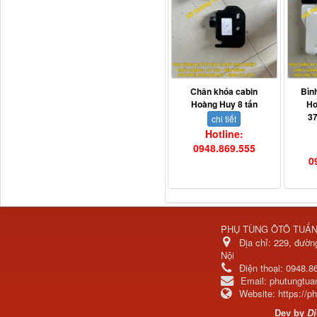
Dí cầu Chenglong dài
Chân khóa cabin
Bìn
tổng 1m9...
Hoàng Huy 8 tấn
Ho
3
chi tiết
Hotline:
0948.869.555
0
PHỤ TÙNG ÔTÔ TUẤ
Địa chỉ:
229, đườn
Nội
Điện thoại:
0948.8
Phớt tháp ben HYVA
Email:
phutungtu
200-5
Website:
https://
Dev by
Dị