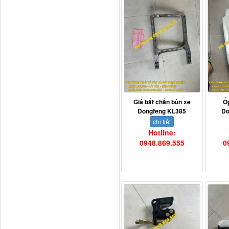
Tapbi cửa Thaco Auman
C300
Giá bắt chắn bùn xe
Ố
Dongfeng KL385
Do
chi tiết
Hotline:
0948.869.555
0
Đèn pha Dongfeng KL