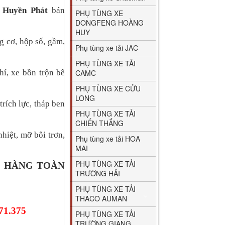
t Huyền Phát
bán
PHỤ TÙNG XE
DONGFENG HOÀNG
HUY
g cơ, hộp số, gầm,
Phụ tùng xe tải JAC
PHỤ TÙNG XE TẢI
hí, xe bồn trộn bê
CAMC
PHỤ TÙNG XE CỬU
LONG
trích lực, tháp ben
PHỤ TÙNG XE TẢI
CHIẾN THẮNG
hiệt, mỡ bôi trơn,
Phụ tùng xe tải HOA
MAI
PHỤ TÙNG XE TẢI
O HÀNG TOÀN
TRƯỜNG HẢI
PHỤ TÙNG XE TẢI
THACO AUMAN
71.375
PHỤ TÙNG XE TẢI
TRƯỜNG GIANG