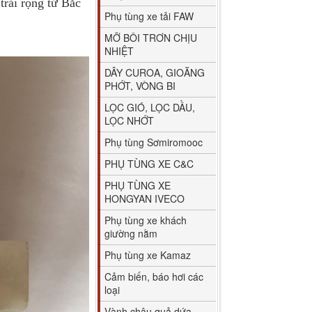
trải rộng tử Bắc
Phụ tùng xe tải FAW
MỠ BÔI TRƠN CHỊU
NHIỆT
DÂY CUROA, GIOĂNG
PHỚT, VÒNG BI
LỌC GIÓ, LỌC DẦU,
LỌC NHỚT
Phụ tùng Sơmiromooc
PHỤ TÙNG XE C&C
PHỤ TÙNG XE
HONGYAN IVECO
Phụ tùng xe khách
giường nằm
Phụ tùng xe Kamaz
Cảm biến, báo hơi các
loại
Vành chậu quả dứa,