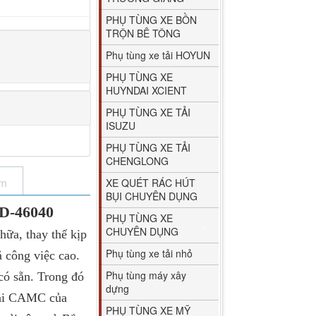
PHỤ TÙNG XE BỒN
TRỘN BÊ TÔNG
Phụ tùng xe tải HOYUN
PHỤ TÙNG XE
HUYNDAI XCIENT
PHỤ TÙNG XE TẢI
ISUZU
PHỤ TÙNG XE TẢI
CHENGLONG
ẩm
XE QUÉT RÁC HÚT
BỤI CHUYÊN DỤNG
-46040
PHỤ TÙNG XE
CHUYÊN DỤNG
a, thay thế kịp
Phụ tùng xe tải nhỏ
ả công việc cao.
Phụ tùng máy xây
có sẵn. Trong đó
dựng
tải CAMC của
PHỤ TÙNG XE MỸ