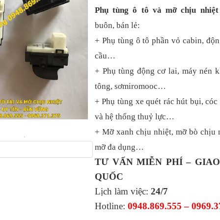
Phụ tùng ô tô và mỡ chịu nhiệ
buôn, bán lẻ:
+ Phụ tùng ô tô phần vỏ cabin, độn
cầu…
+ Phụ tùng động cơ lai, máy nén k
tông, sơmiromooc…
+ Phụ tùng xe quét rác hút bụi, cóc 
và hệ thống thuỷ lực…
+ Mỡ xanh chịu nhiệt, mỡ bò chịu n
mỡ đa dụng…
TƯ VẤN MIỄN PHÍ – GIA
QUỐC
Lịch làm việc:
24/7
Hotline:
0948.869.555 – 0969.3