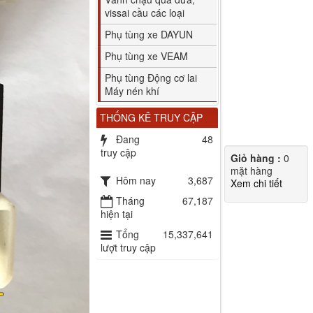
vissai cầu các loại
Phụ tùng xe DAYUN
Phụ tùng xe VEAM
Phụ tùng Động cơ lai
Máy nén khí
THỐNG KÊ TRUY CẬP
Đang
48
truy cập
Giỏ hàng :
0
mặt hàng
Hôm nay
3,687
Xem chi tiết
Tháng
67,187
hiện tại
Tổng
15,337,641
lượt truy cập