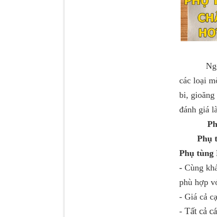
Dí cầu Chenglong dài
Ngoài bán
tổng 1m9...
các loại m
bi, gioăng
đánh giá l
Phụ
Phụ t
Phụ tùng 
-
Cùng khá
phù hợp vớ
Phớt tháp ben HYVA
- Giá cả c
200-5
Tất cả 
-