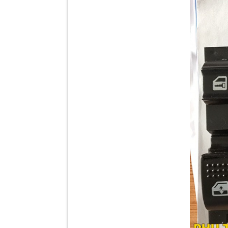
Tapbi cửa Thaco Auman
C300
Đèn pha Dongfeng KL