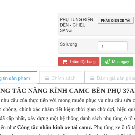
PHỤ TÙNG ĐIỆN -
PHẦN ĐIỆN XE TẢI
ĐÈN - CHIẾU
SÁNG
Số lượng
Thêm đặt hàng
Mua ngay
 tin sản phẩm
Chính sách
Đánh giá sản ph
NG TẮC NÂNG KÍNH CAMC BÊN PHỤ 37AD
u của thực tiễn với mong muốn phục vụ nhu cầu sửa chữ
h chóng, chính xác nhằm tiết kiệm thời gian chờ đợi, hiệu qu
đã cập nhật, xây dựng một hệ thống danh sách phụ tùng ô tô 
 đến như
Công tắc nhấn kính xe tải camc.
Phụ tùng xe ô tô 