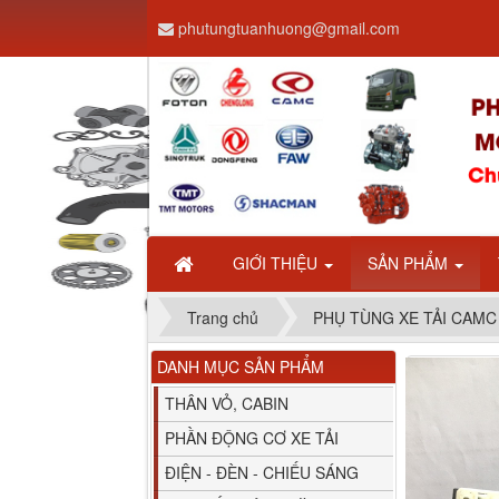
phutungtuanhuong@gmail.com
Dây ga CAMC H08 dài
2.68m
GIỚI THIỆU
SẢN PHẨM
Trang chủ
PHỤ TÙNG XE TẢI CAMC
DANH MỤC SẢN PHẨM
Bình nước phụ
Chenglong hải âu...
THÂN VỎ, CABIN
PHẦN ĐỘNG CƠ XE TẢI
ĐIỆN - ĐÈN - CHIẾU SÁNG