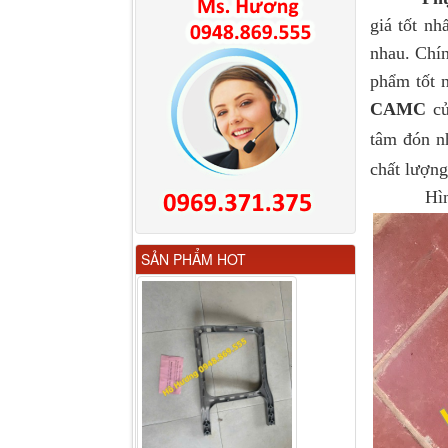
giá tốt nh
nhau. Chí
phẩm tốt 
CAMC
củ
tâm đón n
chất lượng
Hình
Gương chiếu hậu FAW
SẢN PHẨM HOT
JH6 có sấy...