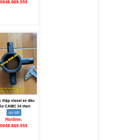
0948.869.555
c thập vissai xe đầu
éo CAMC 34 then
chi tiết
Hotline:
0948.869.555