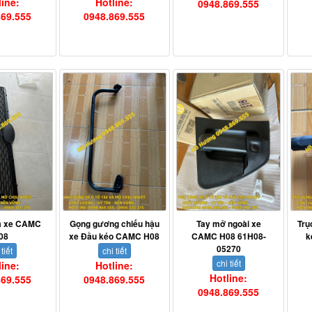
line:
Hotline:
0948.869.555
869.555
0948.869.555
nạ xe CAMC
Gọng gương chiếu hậu
Tay mở ngoài xe
Trụ
08
xe Đầu kéo CAMC H08
CAMC H08 61H08-
k
05270
 tiết
chi tiết
chi tiết
line:
Hotline:
Hotline:
869.555
0948.869.555
0948.869.555