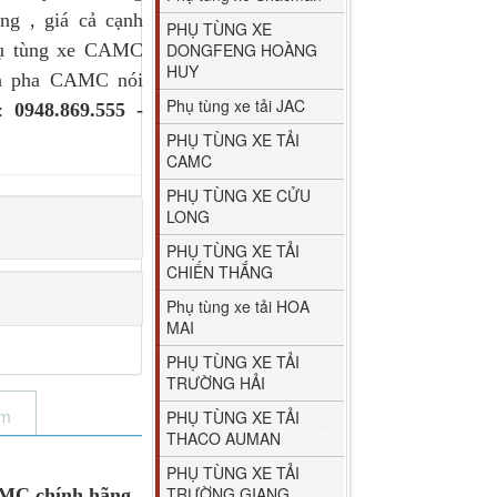
ng , giá cả cạnh
PHỤ TÙNG XE
hụ tùng xe CAMC
DONGFENG HOÀNG
HUY
èn pha CAMC nói
Phụ tùng xe tải JAC
7:
0948.869.555 -
PHỤ TÙNG XE TẢI
CAMC
PHỤ TÙNG XE CỬU
LONG
PHỤ TÙNG XE TẢI
CHIẾN THẮNG
Phụ tùng xe tải HOA
MAI
PHỤ TÙNG XE TẢI
TRƯỜNG HẢI
ẩm
PHỤ TÙNG XE TẢI
THACO AUMAN
PHỤ TÙNG XE TẢI
TRƯỜNG GIANG
MC chính hãng
,