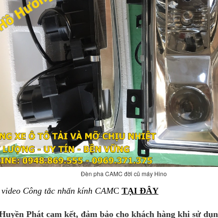
Đèn pha CAMC đời cũ máy Hino
m
video Công tắc nhấn kính CAM
C
TẠI ĐÂY
Huyền Phát cam kết, đảm bảo cho khách hàng khi sử dụ