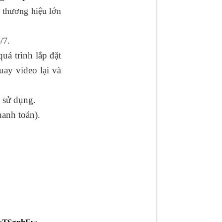
 thương hiệu lớn
/7.
́ trình lắp đặt
uay video lại và
 sử dụng.
hanh toán).