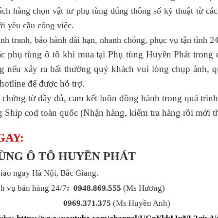
ch hàng chọn vật tư phụ tùng đúng thông số kỹ thuật từ các
i yêu cầu công việc.
ạnh tranh, bảo hành dài hạn, nhanh chóng, phục vụ tận tình 24
các phụ tùng ô tô khi mua tại Phụ tùng Huyền Phát trong qua
ng nếu xảy ra bất thường quý khách vui lòng chụp ảnh, q
́ hotline để được hỗ trợ.
 chứng từ đầy đủ, cam kết luôn đồng hành trong quá trình
g Ship cod toàn quốc (Nhận hàng, kiểm tra hàng rồi mới t
GAY:
TÙNG Ô TÔ HUYỀN PHÁT
iao ngay Hà Nội, Bắc Giang.
h vụ bán hàng 24/7
: 0948.869.555
(Ms Hương)
0969.371.375
(Ms Huyền Anh)