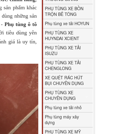
ng sản phẩm khác
PHỤ TÙNG XE BỒN
TRỘN BÊ TÔNG
i dùng những sản
Phụ tùng xe tải HOYUN
-
Phụ tùng ô tô
ời tiêu dùng yên
PHỤ TÙNG XE
HUYNDAI XCIENT
h giá là uy tín,
PHỤ TÙNG XE TẢI
ISUZU
PHỤ TÙNG XE TẢI
CHENGLONG
XE QUÉT RÁC HÚT
BỤI CHUYÊN DỤNG
PHỤ TÙNG XE
CHUYÊN DỤNG
Phụ tùng xe tải nhỏ
Phụ tùng máy xây
dựng
PHỤ TÙNG XE MỸ