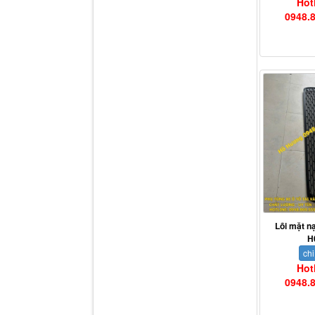
Hot
0948.
Dí cầu Chenglong dài
tổng 1m9...
Lõi mặt 
H
chi
Hot
Phớt tháp ben HYVA
0948.
200-5