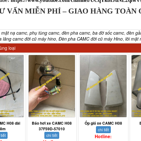
ube:
https://www.youtube.com/channel/UCqYkbIJuNL2qiw
Ư VẤN MIỄN PHÍ – GIAO HÀNG TOÀN
:
mặt nạ camc
,
phụ tùng camc
,
đèn pha camc
,
ba đờ sốc camc
,
đèn g
a lăng camc đời cũ máy hino
,
Đèn pha CAMC đời cũ máy Hino
,
lõi mặt
ng loại
MC H08 dài
Báo hơi xe CAMC H08
Ốp gió xe CAMC H08
68m
37F59D-57010
chi tiết
 tiết
chi tiết
Hotline: