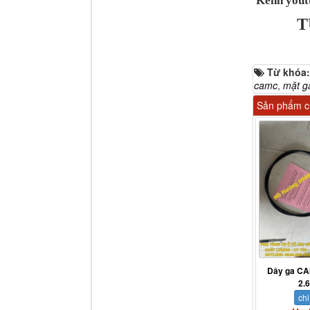
Kênh yout
T
Tapbi cửa Thaco Auman
C300
Từ khóa
camc
,
mặt g
Sản phẩm cù
Đèn pha Dongfeng KL
Dây ga CA
2.
chi