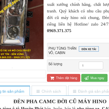
xuất xưởng chính hãng, chất lượ
tranh. Quý khách có nhu cầu p
đời cũ máy hino nói chung, Đ
riêng liên hệ Hotline/ zalo 24/
0969.371.375
PHỤ TÙNG THÂN
ĐÈN XE TẢI
VỎ, CABIN
Số lượng
Thêm đặt hàng
Mua ngay
 tin sản phẩm
Chính sách
Đánh giá sản ph
ĐÈN PHA CAMC ĐỜI CŨ MÁY HINO
 tùng ô tô Huyền Phát
bán buôn, bán lẻ
phụ tùng xe CA