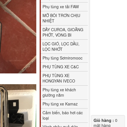
Phụ tùng xe tải FAW
MỠ BÔI TRƠN CHỊU
NHIỆT
DÂY CUROA, GIOĂNG
PHỚT, VÒNG BI
LỌC GIÓ, LỌC DẦU,
LỌC NHỚT
Phụ tùng Sơmiromooc
PHỤ TÙNG XE C&C
PHỤ TÙNG XE
HONGYAN IVECO
Phụ tùng xe khách
giường nằm
Phụ tùng xe Kamaz
Cảm biến, báo hơi các
loại
Giỏ hàng :
0
mặt hàng
Vành chậu quả dứa,