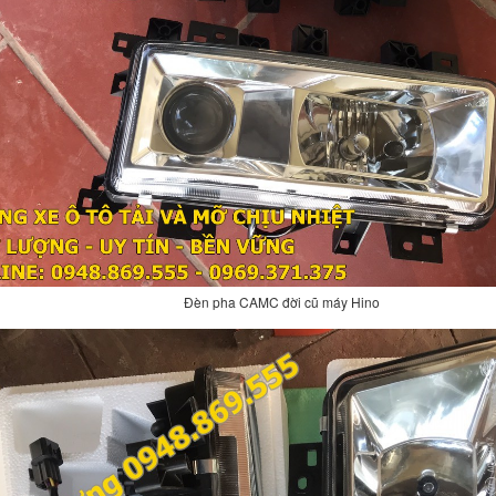
Đèn pha CAMC đời cũ máy Hino