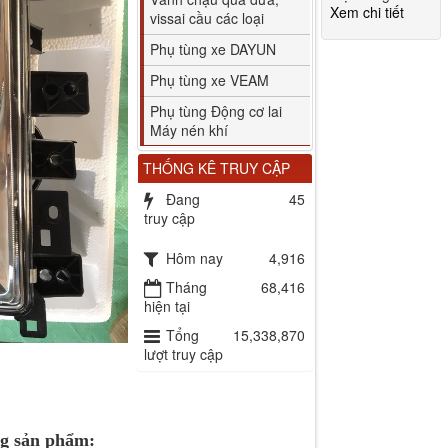
Xem chi tiết
vissai cầu các loại
Phụ tùng xe DAYUN
Phụ tùng xe VEAM
Phụ tùng Động cơ lai
Máy nén khí
THỐNG KÊ TRUY CẬP
Đang
45
truy cập
Hôm nay
4,916
Tháng
68,416
hiện tại
Tổng
15,338,870
lượt truy cập
ng sản phẩm: