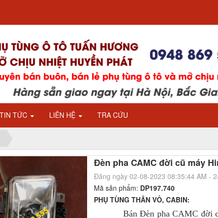
TIN TỨC
LIÊN HỆ
TRA CỨU
Đèn pha CAMC đời cũ máy Hi
Đăng ngày 02-08-2023 08:35:44 AM - 
Mã sản phẩm:
DP197.740
PHỤ TÙNG THÂN VỎ, CABIN:
Bán Đèn pha CAMC đời cũ 