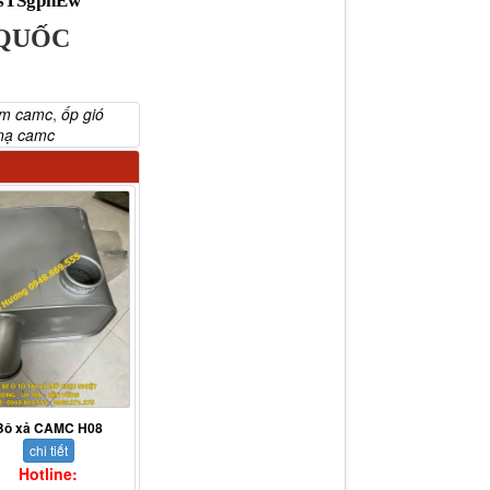
VsTSgphEw
 QUỐC
ầm camc
,
ốp gió
 nạ camc
Bô xả CAMC H08
chi tiết
Hotline: