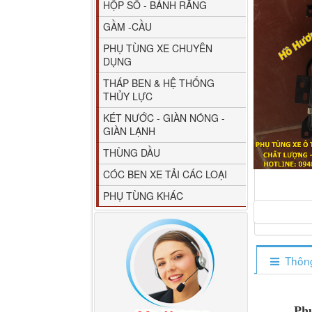
HỘP SỐ - BÁNH RĂNG
GẦM -CẦU
PHỤ TÙNG XE CHUYÊN
DỤNG
THÁP BEN & HỆ THỐNG
THỦY LỰC
80YHCB-60 Bơm xăng
KÉT NƯỚC - GIÀN NÓNG -
dầu 60m3/h...
GIÀN LẠNH
THÙNG DẦU
CÓC BEN XE TẢI CÁC LOẠI
PHỤ TÙNG KHÁC
Thông
M4610162101A0 Tapbi
cửa Thaco...
Phụ