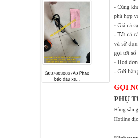
-
Cùng khá
phù hợp vớ
- Giá cả c
Tất cả 
-
và sử dụ
gọi tới sô
- Hoá đơn
- Gửi hàn
G0376030027A0 Phao
báo dầu xe...
GỌI N
PHỤ 
Hàng sẵn g
Hotline dịc