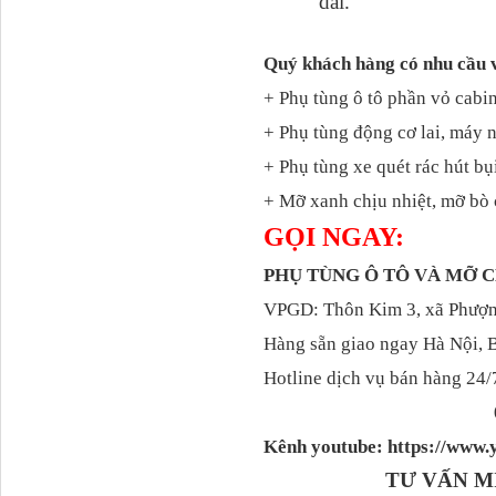
dài.
Quý khách hàng có nhu cầu 
+ Phụ tùng ô tô phần vỏ cabin
+ Phụ tùng động cơ lai, máy 
Dí cầu Chenglong dài
tổng 1m9...
+ Phụ tùng xe quét rác hút bụ
+ Mỡ xanh chịu nhiệt, mỡ bò 
GỌI NGAY:
PHỤ TÙNG Ô TÔ VÀ MỠ
VPGD: Thôn Kim 3, xã Phượng
Hàng sẵn giao ngay Hà Nội, 
Hotline dịch vụ bán hàng 24/
Phớt tháp ben HYVA
Kênh youtube: https://ww
200-5
TƯ VẤN M