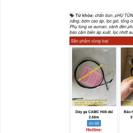
Từ khóa:
chắn bùn
,
pHỤ TÙN
nắng
,
bơm cao áp
,
lọc gió
,
tổng c
Phụ tùng xe auman
,
vành đèn ph
báo cảm biến áp xuất
,
lọc nhớt 
Sản phẩm cùng loại
H4502A01120A0 Trục lật
cabin...
Dây ga CAMC H08 dài
Báo 
2.68m
3
chi tiết
Hotline: