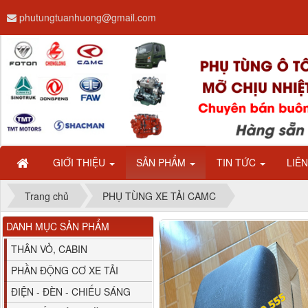
phutungtuanhuong@gmail.com
Dây ga CAMC H08 dài
2.68m
GIỚI THIỆU
SẢN PHẨM
TIN TỨC
LIÊ
Trang chủ
PHỤ TÙNG XE TẢI CAMC
DANH MỤC SẢN PHẨM
Bình nước phụ
Chenglong hải âu...
THÂN VỎ, CABIN
PHẦN ĐỘNG CƠ XE TẢI
ĐIỆN - ĐÈN - CHIẾU SÁNG