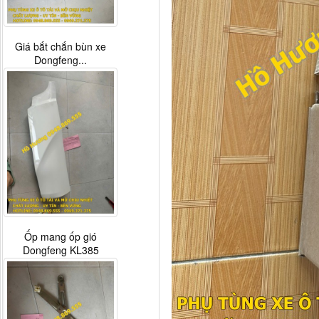
Giá bắt chắn bùn xe
Dongfeng...
Ốp mang ốp gió
Dongfeng KL385