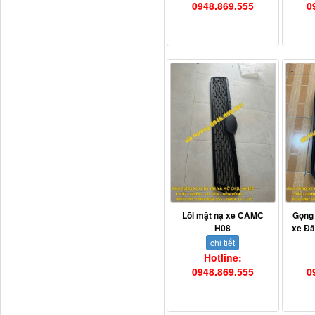
0948.869.555
0
Ba đờ sốc Trường Giang
9 tấn 2...
H0340030302A0 Bơm
Lõi mặt nạ xe CAMC
Gọng
trợ lực lái...
H08
xe Đ
chi tiết
Hotline:
0948.869.555
0