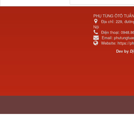
PHỤ TÙNG ÔTÔ TUẤ
Địa chỉ:
229, đườn
Nội
Điện thoại:
0948.8
711W30715-6152 Tổng
Email:
phutungtu
côn trên...
Website:
https://
Dev by
Dị
Bô xả động cơ lai