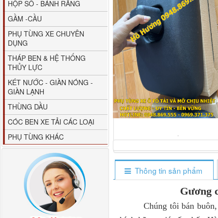
HỘP SỐ - BÁNH RĂNG
GẦM -CẦU
PHỤ TÙNG XE CHUYÊN
DỤNG
THÁP BEN & HỆ THỐNG
THỦY LỰC
80YHCB-60 Bơm xăng
KÉT NƯỚC - GIÀN NÓNG -
dầu 60m3/h...
GIÀN LẠNH
THÙNG DẦU
CÓC BEN XE TẢI CÁC LOẠI
PHỤ TÙNG KHÁC
Thông tin sản phẩm
Gương 
Chúng tôi bán buôn, bá
M4610162101A0 Tapbi
cửa Thaco...