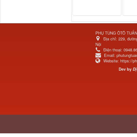
PHỤ TÙNG ÔTÔ TUẤ
Địa chỉ:
229, đườn
Nội
Điện thoại:
0948.8
Email:
phutungtu
Website:
https://
H4502A01120A0 Trục lật
Dev by
Dị
cabin...