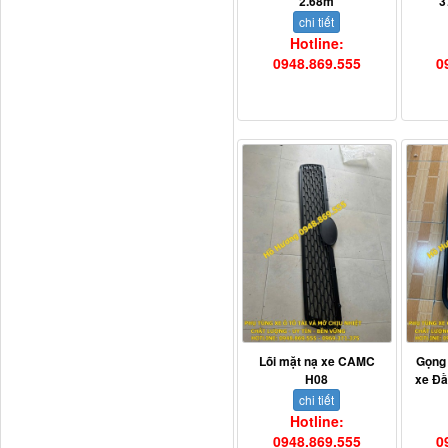
2.68m
3
chi tiết
Hotline:
0948.869.555
0
Dí cầu Chenglong dài
tổng 1m9...
Lõi mặt nạ xe CAMC
Gọng
H08
xe Đ
Phớt tháp ben HYVA
chi tiết
200-5
Hotline:
0948.869.555
0