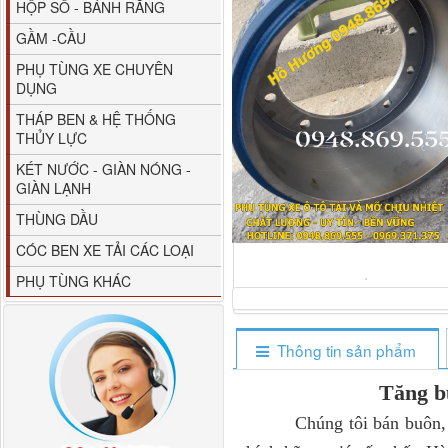
HỘP SỐ - BÁNH RĂNG
GẦM -CẦU
PHỤ TÙNG XE CHUYÊN
DỤNG
THÁP BEN & HỆ THỐNG
THỦY LỰC
80YHCB-60 Bơm xăng
KÉT NƯỚC - GIÀN NÓNG -
dầu 60m3/h...
GIÀN LẠNH
THÙNG DẦU
CÓC BEN XE TẢI CÁC LOẠI
PHỤ TÙNG KHÁC
Thông tin sản phẩm
Tăng b
Chúng tôi bán buôn, bá
M4610162101A0 Tapbi
cửa Thaco...