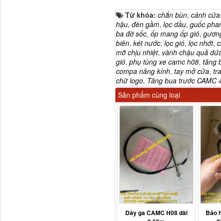
Từ khóa:
chắn bùn
,
cánh cửa
hậu
,
đèn gầm
,
lọc dầu
,
guốc pha
Tapbi cửa Thaco Auman
ba đờ sốc
,
ốp mang ốp gió
,
gương
C300
biên
,
két nước
,
lọc gió
,
lọc nhớt
,
c
mỡ chịu nhiệt
,
vành chậu quả dứ
gió
,
phụ tùng xe camc h08
,
tăng
compa nâng kính
,
tay mở cửa
,
tr
chữ logo
,
Tăng bua trước CAMC 4
Sản phẩm cùng loại
Đèn pha Dongfeng KL
Dây ga CAMC H08 dài
Báo 