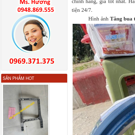
chính hãng, giá tốt nhất. 
tiện 24/7.
Hình ảnh
Tăng bua 
Gương chiếu hậu FAW
SẢN PHẨM HOT
JH6 có sấy...