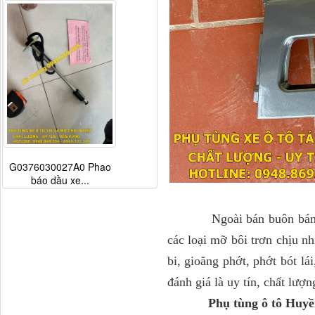
G0376030027A0 Phao
báo dầu xe...
Ngoài bán buôn bán lẻ ph
các loại mỡ bôi trơn chịu nh
bi, gioăng phớt, phớt bót l
đánh giá là uy tín, chất lượ
Phụ tùng ô tô Huyền