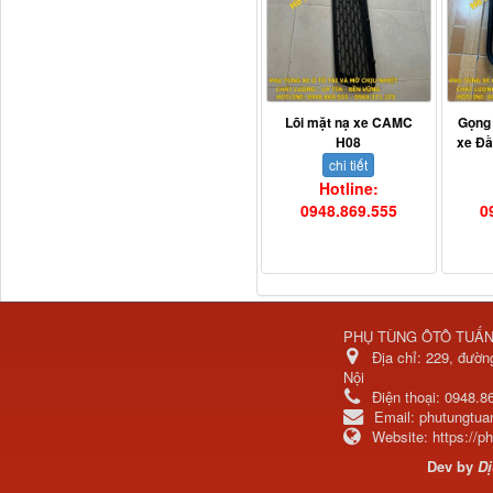
Ba đờ sốc Trường Giang
9 tấn 2...
Lõi mặt nạ xe CAMC
Gọng
H08
xe Đ
chi tiết
Hotline:
0948.869.555
0
H0340030302A0 Bơm
PHỤ TÙNG ÔTÔ TUẤ
trợ lực lái...
Địa chỉ:
229, đườn
Nội
Điện thoại:
0948.8
Email:
phutungtu
Website:
https://
Dev by
Dị