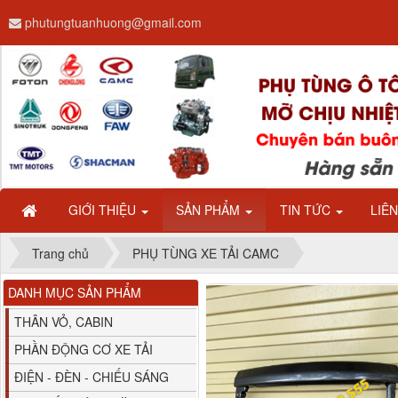
phutungtuanhuong@gmail.com
Dây ga CAMC H08 dài
2.68m
GIỚI THIỆU
SẢN PHẨM
TIN TỨC
LIÊ
Trang chủ
PHỤ TÙNG XE TẢI CAMC
DANH MỤC SẢN PHẨM
Bình nước phụ
Chenglong hải âu...
THÂN VỎ, CABIN
PHẦN ĐỘNG CƠ XE TẢI
ĐIỆN - ĐÈN - CHIẾU SÁNG