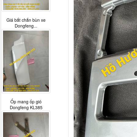
Giá bắt chắn bùn xe
Dongfeng...
Ốp mang ốp gió
Dongfeng KL385