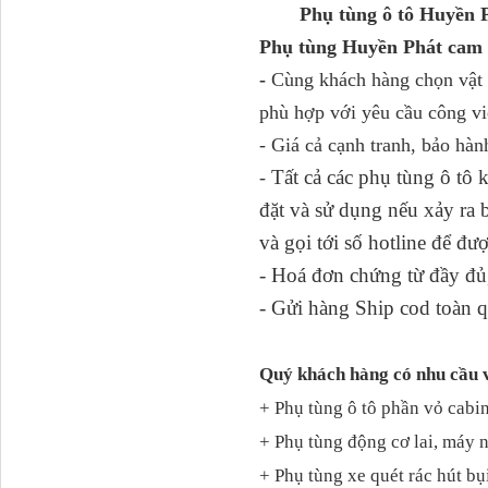
Phụ tùng ô tô Huyền P
Phụ tùng Huyền Phát cam 
Tapbi cửa Thaco Auman
-
Cùng khách hàng chọn vật t
C300
phù hợp với yêu cầu công vi
- Giá cả cạnh tranh, bảo hàn
Tất cả các phụ tùng ô tô
-
đặt và sử dụng nếu xảy ra
và gọi tới số hotline để đư
- Hoá đơn chứng từ đầy đủ,
- Gửi hàng Ship cod toàn q
Đèn pha Dongfeng KL
Quý khách hàng có nhu cầu 
+ Phụ tùng ô tô phần vỏ cabin
+ Phụ tùng động cơ lai, máy 
+ Phụ tùng xe quét rác hút bụ