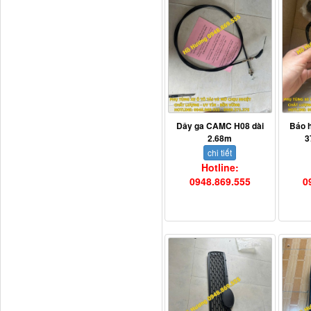
Dây ga CAMC H08 dài
Báo 
2.68m
3
H4502A01120A0 Trục lật
chi tiết
cabin...
Hotline:
0948.869.555
0