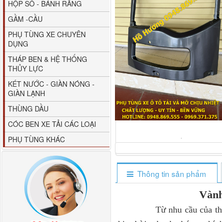
HỘP SỐ - BÁNH RĂNG
GẦM -CẦU
PHỤ TÙNG XE CHUYÊN
DỤNG
THÁP BEN & HỆ THỐNG
THỦY LỰC
80YHCB-60 Bơm xăng
KÉT NƯỚC - GIÀN NÓNG -
dầu 60m3/h...
GIÀN LẠNH
THÙNG DẦU
CÓC BEN XE TẢI CÁC LOẠI
PHỤ TÙNG KHÁC
Thông tin sản phẩm
Vàn
Từ nhu cầu của thực tiễ
M4610162101A0 Tapbi
cửa Thaco...