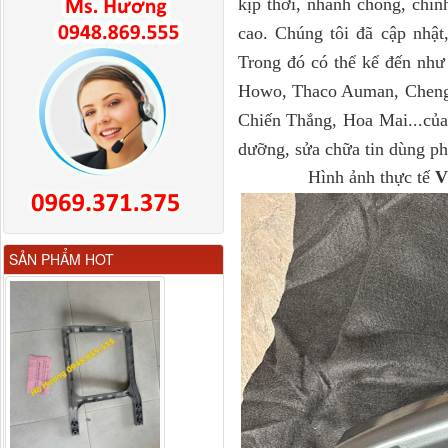
kịp thời, nhanh chóng, chín
cao. Chúng tôi đã cập nhật
Trong đó có thể kể đến nh
Howo, Thaco Auman, Cheng
Chiến Thắng, Hoa Mai...của
dưỡng, sửa chữa tin dùng ph
Hình ảnh thực tế
V
Gương chiếu hậu FAW
SẢN PHẨM HOT
JH6 có sấy...