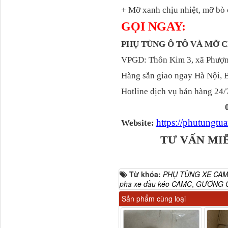
+ Mỡ xanh chịu nhiệt, mỡ bò 
GỌI NGAY:
PHỤ TÙNG Ô TÔ VÀ MỠ
VPGD: Thôn Kim 3, xã Phượng
Dí cầu Chenglong dài
tổng 1m9...
Hàng sẵn giao ngay Hà Nội, 
Hotline dịch vụ bán hàng 24/
0969.371.375
https://phutungt
Website:
TƯ VẤN MI
Từ khóa:
PHỤ TÙNG XE CA
pha xe đầu kéo CAMC
,
GƯƠNG C
Phớt tháp ben HYVA
Sản phẩm cùng loại
200-5