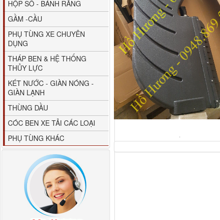
HỘP SỐ - BÁNH RĂNG
GẦM -CẦU
PHỤ TÙNG XE CHUYÊN
DỤNG
THÁP BEN & HỆ THỐNG
THỦY LỰC
80YHCB-60 Bơm xăng
KÉT NƯỚC - GIÀN NÓNG -
dầu 60m3/h...
GIÀN LẠNH
THÙNG DẦU
CÓC BEN XE TẢI CÁC LOẠI
PHỤ TÙNG KHÁC
M4610162101A0 Tapbi
cửa Thaco...