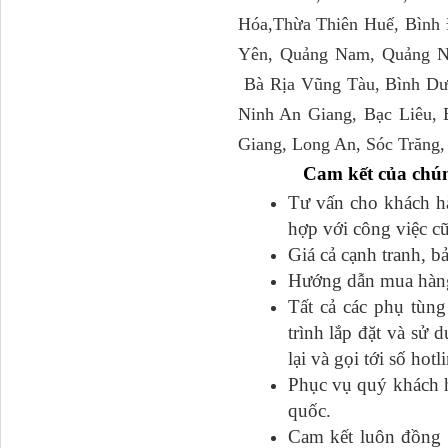
Hóa,Thừa Thiên Huế, Bình 
Yên, Quảng Nam, Quảng N
Tapbi cửa Thaco Auman
C300
Bà Rịa Vũng Tàu, Bình Dư
Ninh An Giang, Bạc Liêu,
Giang, Long An, Sóc Trăng,
Cam kết của chún
Tư vấn cho khách hàn
hợp với công việc c
Giá cả cạnh tranh, b
Hướng dẫn mua hàng đ
Tất cả các phụ tu
Đèn pha Dongfeng KL
trình lắp đặt và sư
lại và gọi tới số hot
Phục vụ quý khách h
quốc.
Cam kết luôn đồng h