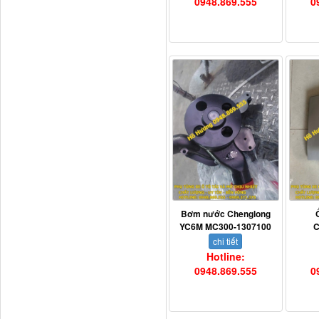
0948.869.555
0
Ba đờ sốc Trường Giang
9 tấn 2...
H0340030302A0 Bơm
Bơm nước Chenglong
trợ lực lái...
YC6M MC300-1307100
C
chi tiết
Hotline:
0948.869.555
0