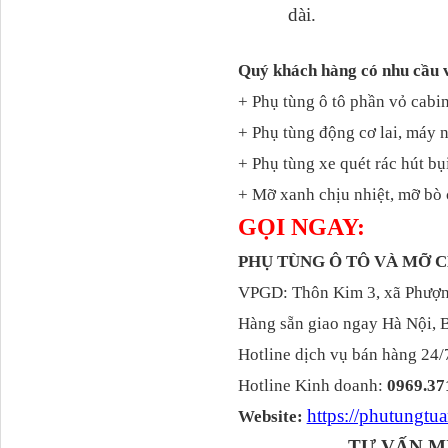
dài.
Quý khách hàng có nhu cầu 
+ Phụ tùng ô tô phần vỏ cabin
Dí cầu Chenglong dài
+ Phụ tùng động cơ lai, máy 
tổng 1m9...
+ Phụ tùng xe quét rác hút bụ
+ Mỡ xanh chịu nhiệt, mỡ bò 
GỌI NGAY:
PHỤ TÙNG Ô TÔ VÀ MỠ
VPGD: Thôn Kim 3, xã Phượng
Hàng sẵn giao ngay Hà Nội, 
Hotline dịch vụ bán hàng 24/
Hotline Kinh doanh:
0969.37
Phớt tháp ben HYVA
200-5
https://phutungt
Website:
TƯ VẤN M