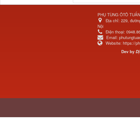
PHỤ TÙNG ÔTÔ TUẤ
Địa chỉ:
229, đườn
Nội
Điện thoại:
0948.8
711W30715-6152 Tổng
Email:
phutungtu
côn trên...
Website:
https://
Dev by
Dị
Bô xả động cơ lai