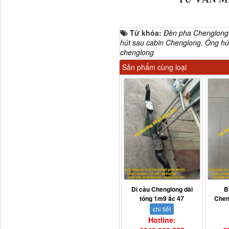
Từ khóa:
Đèn pha Chenglong
hút sau cabin Chenglong
,
Ống hú
chenglong
Sản phẩm cùng loại
H4502A01120A0 Trục lật
cabin...
Dí cầu Chenglong dài
B
tổng 1m9 ắc 47
Chen
chi tiết
Hotline: