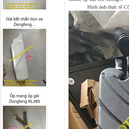
Hình ảnh thực tế Cổ hú
Giá bắt chắn bùn xe
Dongfeng...
Ốp mang ốp gió
Dongfeng KL385