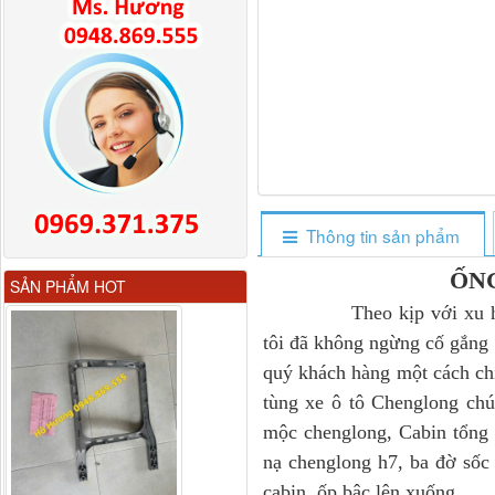
Thông tin sản phẩm
Gương chiếu hậu FAW
ỐN
SẢN PHẨM HOT
JH6 có sấy...
Theo kịp với xu hướng p
tôi đã không ngừng cố gắng
quý khách hàng một cách chí
tùng xe ô tô Chenglong chú
mộc chenglong, Cabin tổng
nạ chenglong h7, ba đờ sốc
cabin, ốp bậc lên xuống...