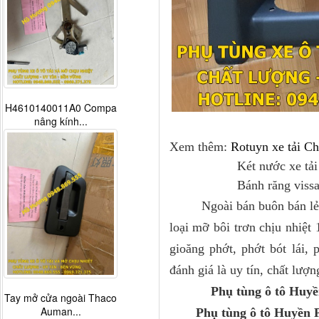
H4610140011A0 Compa
nâng kính...
Xem thêm:
Rotuyn xe tải C
Két nước xe tải C
Bánh răng vissai H
Ngoài bán buôn bán lẻ phụ 
loại mỡ bôi trơn chịu nhiệt 
gioăng phớt, phớt bót lái,
đánh giá là uy tín, chất lượ
Phụ tùng ô tô Huyền
Tay mở cửa ngoài Thaco
Auman...
Phụ tùng ô tô Huyền P