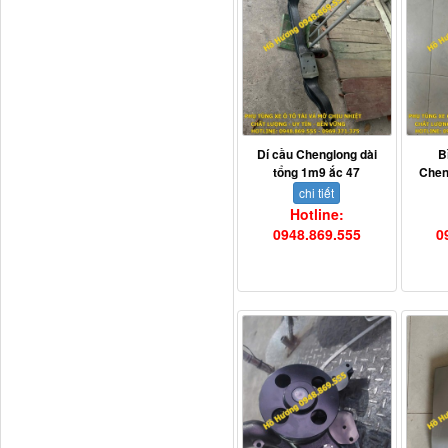
Dí cầu Chenglong dài
tổng 1m9...
Dí cầu Chenglong dài
B
tổng 1m9 ắc 47
Chen
chi tiết
Hotline:
0948.869.555
0
Phớt tháp ben HYVA
200-5