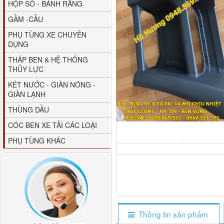
HỘP SỐ - BÁNH RĂNG
GẦM -CẦU
PHỤ TÙNG XE CHUYÊN
DỤNG
THÁP BEN & HỆ THỐNG
THỦY LỰC
80YHCB-60 Bơm xăng
KÉT NƯỚC - GIÀN NÓNG -
dầu 60m3/h...
GIÀN LẠNH
THÙNG DẦU
CÓC BEN XE TẢI CÁC LOẠI
PHỤ TÙNG KHÁC
M4610162101A0 Tapbi
Thông tin sản phẩm
cửa Thaco...