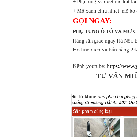
+ Phụ tùng xe quét rác hút bụ
+ Mỡ xanh chịu nhiệt, mỡ bò 
Tapbi cửa Thaco Auman
GỌI NGAY:
C300
PHỤ TÙNG Ô TÔ VÀ MỠ
Hàng sẵn giao ngay Hà Nội, 
Hotline dịch vụ bán hàng 24
Kênh youtube:
https://www
TƯ VẤN MI
Từ khóa:
đèn pha chenglong 
Đèn pha Dongfeng KL
xuống Chenlong Hải Âu 507
,
Ốp 
Sản phẩm cùng loại