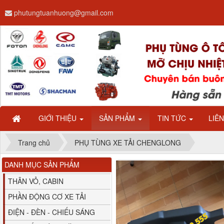
phutungtuanhuong@gmail.com
Dây ga CAMC H08 dài
2.68m
GIỚI THIỆU
SẢN PHẨM
TIN TỨC
LIÊ
Trang chủ
PHỤ TÙNG XE TẢI CHENGLONG
DANH MỤC SẢN PHẨM
Bình nước phụ
Chenglong hải âu...
THÂN VỎ, CABIN
PHẦN ĐỘNG CƠ XE TẢI
ĐIỆN - ĐÈN - CHIẾU SÁNG