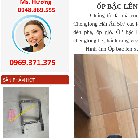
ỐP BẬC LÊN
Chúng tôi là nhà cun
Chenglong Hải Âu 507 các l
đèn pha, ốp gió, ỐP bậc 
chenglong h7, bánh răng vis
Hình ảnh Ốp bậc lên xuốn
Gương chiếu hậu FAW
SẢN PHẨM HOT
JH6 có sấy...