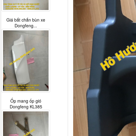
Giá bắt chắn bùn xe
Dongfeng...
Ốp mang ốp gió
Dongfeng KL385