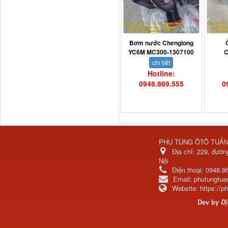
Bơm nước Chenglong
YC6M MC300-1307100
C
chi tiết
Hotline:
0948.869.555
0
H4502A01120A0 Trục lật
cabin...
PHỤ TÙNG ÔTÔ TUẤ
Địa chỉ:
229, đườn
Nội
Điện thoại:
0948.8
Email:
phutungtu
Website:
https://
Dev by
Dị